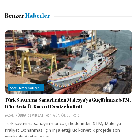
Benzer
Haberler
SAVUNMA SANAYII
Türk Savunma Sanayiinden Malezya’ya Güçlü İmza: STM,
Dört Ayda Üç Korveti Denize İndirdi
YAZAN
KÜBRA DEMIRBAŞ
1 GÜN ÖNCE
0
Türk savunma sanayiinin öncü şirketlerinden STM, Malezya
Kraliyet Donanması için inşa ettiği üç korvetlik projede son
gemiyi de denize indirdi....