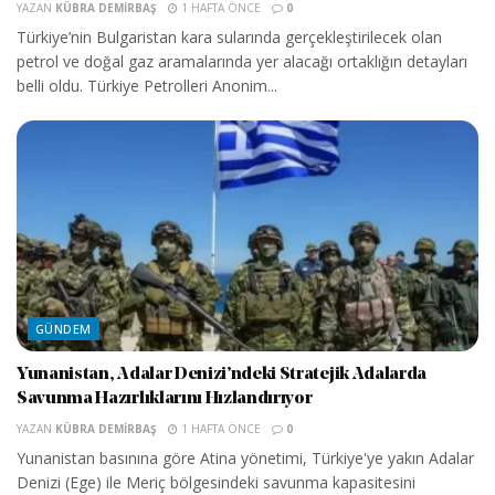
YAZAN
KÜBRA DEMIRBAŞ
1 HAFTA ÖNCE
0
Türkiye’nin Bulgaristan kara sularında gerçekleştirilecek olan
petrol ve doğal gaz aramalarında yer alacağı ortaklığın detayları
belli oldu. Türkiye Petrolleri Anonim...
GÜNDEM
Yunanistan, Adalar Denizi’ndeki Stratejik Adalarda
Savunma Hazırlıklarını Hızlandırıyor
YAZAN
KÜBRA DEMIRBAŞ
1 HAFTA ÖNCE
0
Yunanistan basınına göre Atina yönetimi, Türkiye'ye yakın Adalar
Denizi (Ege) ile Meriç bölgesindeki savunma kapasitesini