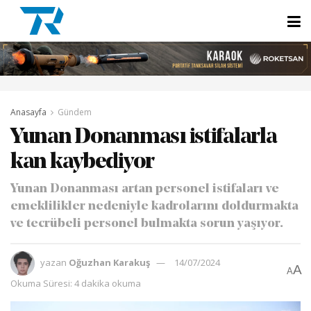
Anasayfa
Gündem
Yunan Donanması istifalarla
kan kaybediyor
Yunan Donanması artan personel istifaları ve
emeklilikler nedeniyle kadrolarını doldurmakta
ve tecrübeli personel bulmakta sorun yaşıyor.
yazan
Oğuzhan Karakuş
14/07/2024
A
A
Okuma Süresi: 4 dakika okuma