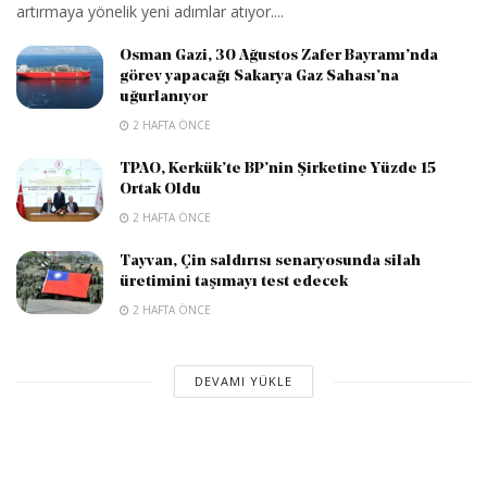
artırmaya yönelik yeni adımlar atıyor....
Osman Gazi, 30 Ağustos Zafer Bayramı’nda
görev yapacağı Sakarya Gaz Sahası’na
uğurlanıyor
2 HAFTA ÖNCE
TPAO, Kerkük’te BP’nin Şirketine Yüzde 15
Ortak Oldu
2 HAFTA ÖNCE
Tayvan, Çin saldırısı senaryosunda silah
üretimini taşımayı test edecek
2 HAFTA ÖNCE
DEVAMI YÜKLE