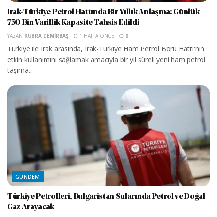
Irak-Türkiye Petrol Hattında Bir Yıllık Anlaşma: Günlük
750 Bin Varillik Kapasite Tahsis Edildi
YAZAN
KÜBRA DEMIRBAŞ
1 HAFTA ÖNCE
0
Türkiye ile Irak arasında, Irak-Türkiye Ham Petrol Boru Hattı'nın
etkin kullanımını sağlamak amacıyla bir yıl süreli yeni ham petrol
taşıma...
GÜNDEM
Türkiye Petrolleri, Bulgaristan Sularında Petrol ve Doğal
Gaz Arayacak