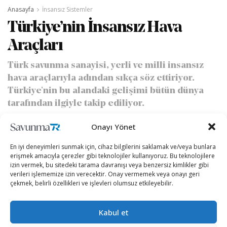
Anasayfa
İnsansız Sistemler
Türkiye’nin İnsansız Hava
Araçları
Türk savunma sanayisi, yerli ve milli insansız
hava araçlarıyla adından sıkça söz ettiriyor.
Türkiye'nin bu alandaki gelişimi bütün dünya
tarafından ilgiyle takip ediliyor.
Onayı Yönet
yazan
Ozan Akarsu
13/07/2024
A
A
En iyi deneyimleri sunmak için, cihaz bilgilerini saklamak ve/veya bunlara
Okuma Süresi: 10 dakika okuma
erişmek amacıyla çerezler gibi teknolojiler kullanıyoruz. Bu teknolojilere
izin vermek, bu sitedeki tarama davranışı veya benzersiz kimlikler gibi
verileri işlememize izin verecektir. Onay vermemek veya onayı geri
çekmek, belirli özellikleri ve işlevleri olumsuz etkileyebilir.
Kabul et