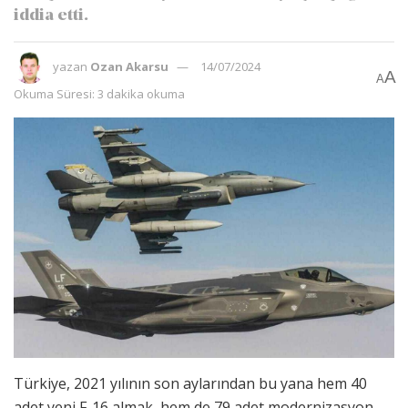
iddia etti.
yazan
Ozan Akarsu
14/07/2024
A
A
Okuma Süresi: 3 dakika okuma
Türkiye, 2021 yılının son aylarından bu yana hem 40
adet yeni F-16 almak, hem de 79 adet modernizasyon