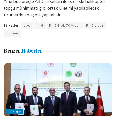
Yine bu süreçte ABD şirketleri ile özellikle helikopter,
topçu mühimmatı gibi ortak üretimi yapılabilecek
ürünlerde anlaşma yapılabilir.
Etiketler:
abd
f-16
F-16 Blok 70 Viper
F-16 Viper
türkiye
Benzer
Haberler
GÜNDEM