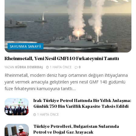
SAVUNMA SANAYII
Rheinmetall, Yeni Nesil GMF140 Fırkateynini Tanıttı
YAZAN
KÜBRA DEMIRBAŞ
1 HAFTA ÖNCE
0
Rheinmetall, modern deniz harp ortamının değişen ihtiyaçlarına
yanıt vermek amacıyla geliştirilen yeni nesil GMF 140 güdümlü
füze fırkateynini kamuoyuna tanıttı....
Irak-Türkiye Petrol Hattında Bir Yıllık Anlaşma:
Günlük 750 Bin Varillik Kapasite Tahsis Edildi
1 HAFTA ÖNCE
Türkiye Petrolleri, Bulgaristan Sularında
Petrol ve Doğal Gaz Arayacak