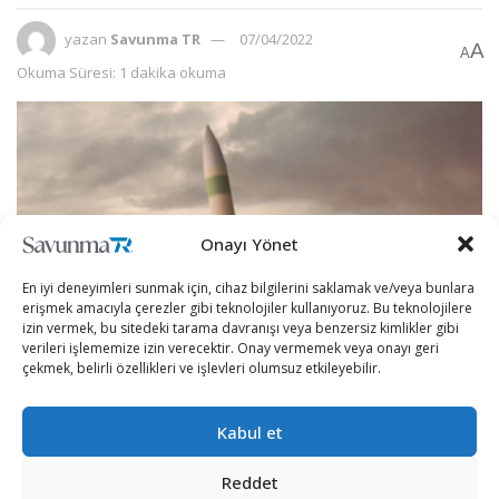
yazan
Savunma TR
07/04/2022
A
A
Okuma Süresi: 1 dakika okuma
Onayı Yönet
En iyi deneyimleri sunmak için, cihaz bilgilerini saklamak ve/veya bunlara
erişmek amacıyla çerezler gibi teknolojiler kullanıyoruz. Bu teknolojilere
izin vermek, bu sitedeki tarama davranışı veya benzersiz kimlikler gibi
verileri işlememize izin verecektir. Onay vermemek veya onayı geri
çekmek, belirli özellikleri ve işlevleri olumsuz etkileyebilir.
Kara tabanlı stratejik caydırıcı sınıfta yer alan füze yeni
Kabul et
ismi LGM-35A Sentinel ile anılacak.
ABD Hava Kuvvetleri’nin resmi internet sitesinden
Reddet