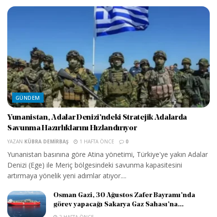
GÜNDEM
Yunanistan, Adalar Denizi’ndeki Stratejik Adalarda
Savunma Hazırlıklarını Hızlandırıyor
YAZAN
KÜBRA DEMIRBAŞ
1 HAFTA ÖNCE
0
Yunanistan basınına göre Atina yönetimi, Türkiye'ye yakın Adalar
Denizi (Ege) ile Meriç bölgesindeki savunma kapasitesini
artırmaya yönelik yeni adımlar atıyor....
Osman Gazi, 30 Ağustos Zafer Bayramı’nda
görev yapacağı Sakarya Gaz Sahası’na...
2 HAFTA ÖNCE