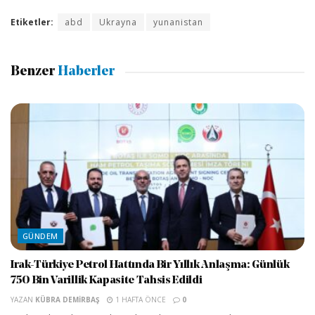
Etiketler:
abd
Ukrayna
yunanistan
Benzer
Haberler
GÜNDEM
Irak-Türkiye Petrol Hattında Bir Yıllık Anlaşma: Günlük
750 Bin Varillik Kapasite Tahsis Edildi
YAZAN
KÜBRA DEMIRBAŞ
1 HAFTA ÖNCE
0