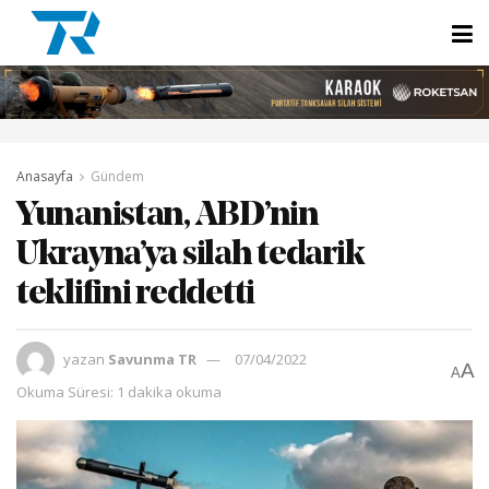
Anasayfa
Gündem
Yunanistan, ABD’nin
Ukrayna’ya silah tedarik
teklifini reddetti
yazan
Savunma TR
07/04/2022
A
A
Okuma Süresi: 1 dakika okuma