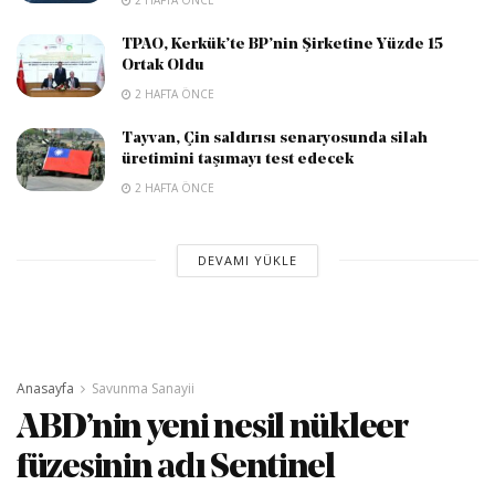
TPAO, Kerkük’te BP’nin Şirketine Yüzde 15
Ortak Oldu
2 HAFTA ÖNCE
Tayvan, Çin saldırısı senaryosunda silah
üretimini taşımayı test edecek
2 HAFTA ÖNCE
DEVAMI YÜKLE
Anasayfa
Savunma Sanayii
ABD’nin yeni nesil nükleer
füzesinin adı Sentinel