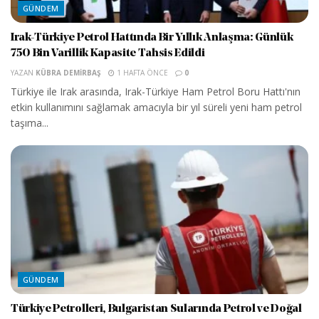
GÜNDEM
Irak-Türkiye Petrol Hattında Bir Yıllık Anlaşma: Günlük
750 Bin Varillik Kapasite Tahsis Edildi
YAZAN
KÜBRA DEMIRBAŞ
1 HAFTA ÖNCE
0
Türkiye ile Irak arasında, Irak-Türkiye Ham Petrol Boru Hattı'nın
etkin kullanımını sağlamak amacıyla bir yıl süreli yeni ham petrol
taşıma...
GÜNDEM
Türkiye Petrolleri, Bulgaristan Sularında Petrol ve Doğal