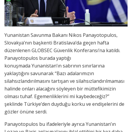
Yunanistan Savunma Bakanı Nikos Panayotopulos,
Slovakya’nın başkenti Bratislava’da geçen hafta
düzenlenen GLOBSEC Güvenlik Konferansı’na katıldı.
Panayotopulos burada yaptığı
konuşmada Yunanistan’ın sabrının sınırlarına
yaklaştığını savunarak “Bazı adalarımızın
silahsızlandırılmasını tartışan ve silahsızlandırılmaması
halinde onları alacağını söyleyen bir müttefikimizin
olması tuhaf. Egemenliklerini mi kaybedeceğiz?”
şeklinde Türkiye’den duyduğu korku ve endişelerini de
gözler önüne serdi.
Panayotopulos bu ifadeleriyle ayrıca Yunanistan’ın
Lozan ve Paris anlaşmalarını ihlal ettiğini bir kez daha