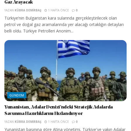
Gaz Arayacak
YAZAN
KÜBRA DEMIRBAŞ
1 HAFTA ÖNCE
0
Türkiye’nin Bulgaristan kara sularında gerçekleştirilecek olan
petrol ve doğal gaz aramalarında yer alacağı ortaklığın detayları
belli oldu. Türkiye Petrolleri Anonim...
GÜNDEM
Yunanistan, Adalar Denizi’ndeki Stratejik Adalarda
Savunma Hazırlıklarını Hızlandırıyor
YAZAN
KÜBRA DEMIRBAŞ
1 HAFTA ÖNCE
0
Yunanistan basınına göre Atina yönetimi, Türkiye'ye yakın Adalar