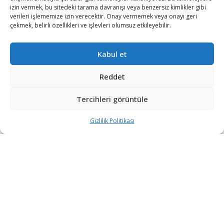
uğurlanıyor
izin vermek, bu sitedeki tarama davranışı veya benzersiz kimlikler gibi
verileri işlememize izin verecektir. Onay vermemek veya onayı geri
2 HAFTA ÖNCE
çekmek, belirli özellikleri ve işlevleri olumsuz etkileyebilir.
TPAO, Kerkük’te BP’nin Şirketine Yüzde 15
Ortak Oldu
Kabul et
2 HAFTA ÖNCE
Reddet
Tayvan, Çin saldırısı senaryosunda silah
üretimini taşımayı test edecek
Tercihleri görüntüle
2 HAFTA ÖNCE
Gizlilik Politikası
DEVAMI YÜKLE