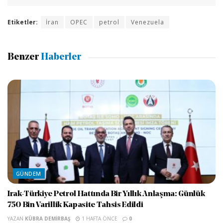
Etiketler:
İran
OPEC
petrol
Venezuela
Benzer
Haberler
GÜNDEM
Irak-Türkiye Petrol Hattında Bir Yıllık Anlaşma: Günlük
750 Bin Varillik Kapasite Tahsis Edildi
YAZAN
KÜBRA DEMIRBAŞ
1 HAFTA ÖNCE
0