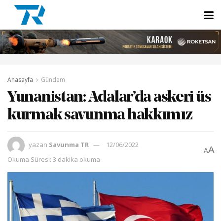
Anasayfa
Gündem
Yunanistan: Adalar’da askeri üs
kurmak savunma hakkımız
yazan
Savunma TR
12/06/2022
A
A
Okuma Süresi: 3 dakika okuma