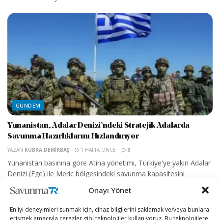
GÜNDEM
Yunanistan, Adalar Denizi’ndeki Stratejik Adalarda
Savunma Hazırlıklarını Hızlandırıyor
YAZAN
KÜBRA DEMIRBAŞ
1 HAFTA ÖNCE
0
Yunanistan basınına göre Atina yönetimi, Türkiye'ye yakın Adalar
Denizi (Ege) ile Meriç bölgesindeki savunma kapasitesini
artırmaya yönelik yeni adımlar atıyor....
Onayı Yönet
Osman Gazi, 30 Ağustos Zafer Bayramı’nda
En iyi deneyimleri sunmak için, cihaz bilgilerini saklamak ve/veya bunlara
görev yapacağı Sakarya Gaz Sahası’na
erişmek amacıyla çerezler gibi teknolojiler kullanıyoruz. Bu teknolojilere