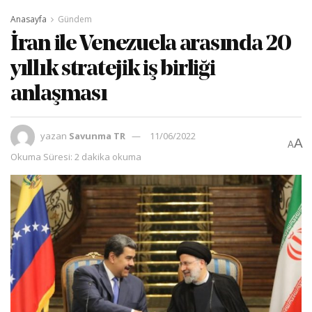
Anasayfa
Gündem
İran ile Venezuela arasında 20
yıllık stratejik iş birliği
anlaşması
yazan
Savunma TR
11/06/2022
A
A
Okuma Süresi: 2 dakika okuma