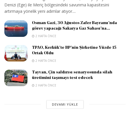
Denizi (Ege) ile Meriç bölgesindeki savunma kapasitesini
artırmaya yönelik yeni adımlar atıyor....
Osman Gazi, 30 Ağustos Zafer Bayramı’nda
görev yapacağı Sakarya Gaz Sahası’na...
2 HAFTA ÖNCE
TPAO, Kerkük’te BP’nin Şirketine Yüzde 15
Ortak Oldu
2 HAFTA ÖNCE
Tayvan, Çin saldırısı senaryosunda silah
üretimini taşımayı test edecek
2 HAFTA ÖNCE
DEVAMI YÜKLE