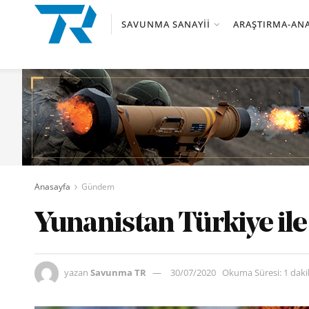
SAVUNMA SANAYII
ARAŞTIRMA-ANA
Anasayfa
Gündem
Yunanistan Türkiye ile
yazan
Savunma TR
30/07/2020
Okuma Süresi: 1 dak