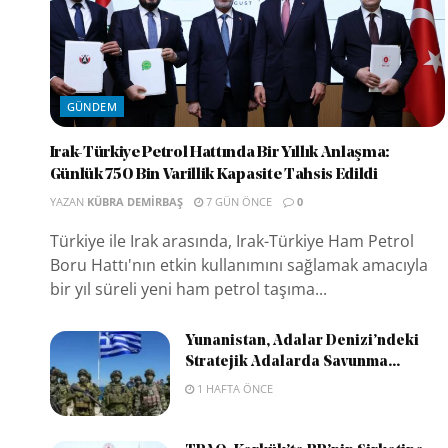
GÜNDEM
Irak-Türkiye Petrol Hattında Bir Yıllık Anlaşma:
Günlük 750 Bin Varillik Kapasite Tahsis Edildi
YAZAN
KÜBRA DEMIRBAŞ
7 GÜN ÖNCE
0
Türkiye ile Irak arasında, Irak-Türkiye Ham Petrol
Boru Hattı'nın etkin kullanımını sağlamak amacıyla
bir yıl süreli yeni ham petrol taşıma...
Yunanistan, Adalar Denizi’ndeki
Stratejik Adalarda Savunma...
1 HAFTA ÖNCE