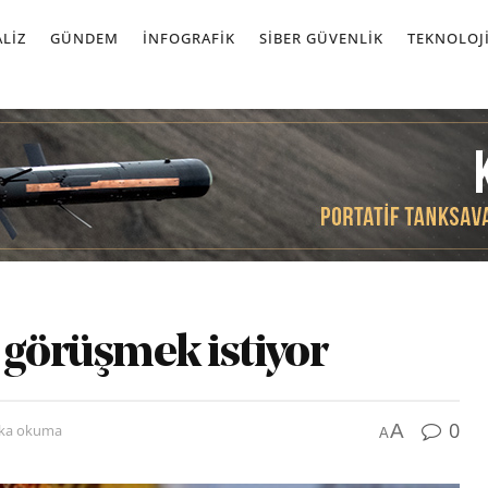
LIZ
GÜNDEM
İNFOGRAFIK
SIBER GÜVENLIK
TEKNOLOJ
 görüşmek istiyor
0
A
ika okuma
A