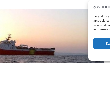
En iyi deney
amacıyla çer
tarama davra
vermemek vey
Ka