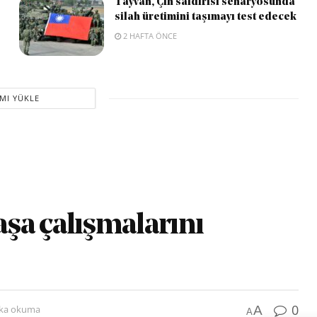
Tayvan, Çin saldırısı senaryosunda
silah üretimini taşımayı test edecek
2 HAFTA ÖNCE
MI YÜKLE
şa çalışmalarını
0
A
ika okuma
A