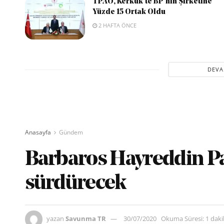
TPAO, Kerkük’te BP’nin Şirketine
Yüzde 15 Ortak Oldu
2 HAFTA ÖNCE
DEVA
Anasayfa
Gündem
Barbaros Hayreddin Pa
sürdürecek
yazan
Savunma TR
30/07/2020
Okuma Süresi: 1 dak