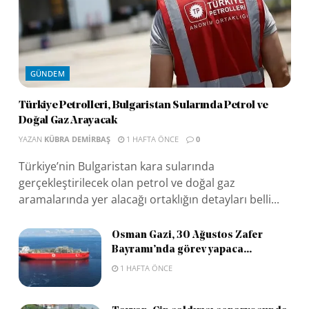
GÜNDEM
Türkiye Petrolleri, Bulgaristan Sularında Petrol ve
Doğal Gaz Arayacak
YAZAN
KÜBRA DEMIRBAŞ
1 HAFTA ÖNCE
0
Türkiye’nin Bulgaristan kara sularında
gerçekleştirilecek olan petrol ve doğal gaz
aramalarında yer alacağı ortaklığın detayları belli...
Osman Gazi, 30 Ağustos Zafer
Bayramı’nda görev yapaca...
1 HAFTA ÖNCE