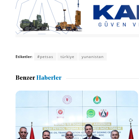
Etiketler:
#petsas
türkiye
yunanistan
Benzer
Haberler