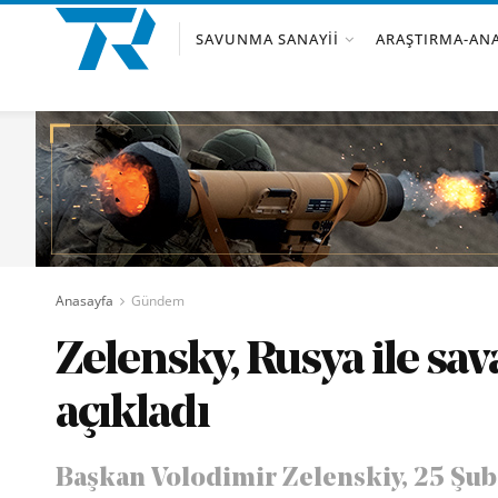
SAVUNMA SANAYII
ARAŞTIRMA-ANA
Anasayfa
Gündem
Zelensky, Rusya ile sa
açıkladı
Başkan Volodimir Zelenskiy, 25 Şuba