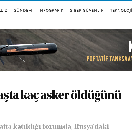
LIZ
GÜNDEM
İNFOGRAFIK
SIBER GÜVENLIK
TEKNOLOJ
vaşta kaç asker öldüğünü
tta katıldığı forumda, Rusya'daki