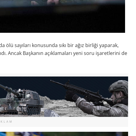
ölü sayıları konusunda sıkı bir ağız birliği yaparak,
. Ancak Başkanın açıklamaları yeni soru işaretlerini de
EKLAM