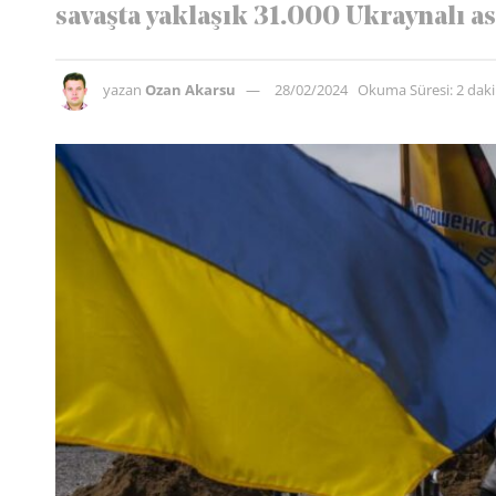
savaşta yaklaşık 31.000 Ukraynalı a
yazan
Ozan Akarsu
28/02/2024
Okuma Süresi: 2 dak