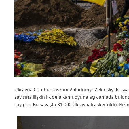
Ukrayna Cumhurbaşkanı Volodomyr Zelensky, Rusya il
sayısına ilişkin ilk defa kamuoyuna açıklamada bulundu
kayıptır. Bu savaşta 31.000 Ukraynalı asker öldü. Bizim 