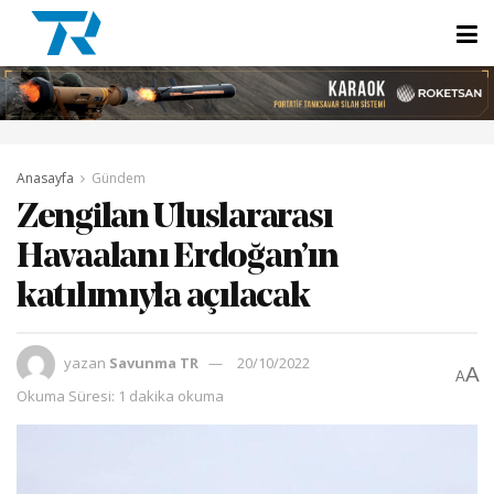
Anasayfa
Gündem
Zengilan Uluslararası
Havaalanı Erdoğan’ın
katılımıyla açılacak
yazan
Savunma TR
20/10/2022
A
A
Okuma Süresi: 1 dakika okuma