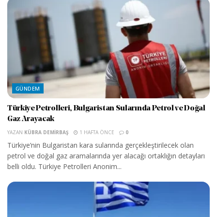
GÜNDEM
Türkiye Petrolleri, Bulgaristan Sularında Petrol ve Doğal
Gaz Arayacak
YAZAN
KÜBRA DEMIRBAŞ
1 HAFTA ÖNCE
0
Türkiye’nin Bulgaristan kara sularında gerçekleştirilecek olan
petrol ve doğal gaz aramalarında yer alacağı ortaklığın detayları
belli oldu. Türkiye Petrolleri Anonim...