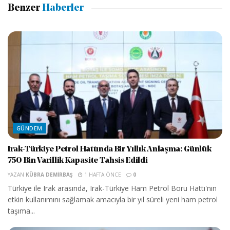
Benzer
Haberler
GÜNDEM
Irak-Türkiye Petrol Hattında Bir Yıllık Anlaşma: Günlük
750 Bin Varillik Kapasite Tahsis Edildi
YAZAN
KÜBRA DEMIRBAŞ
1 HAFTA ÖNCE
0
Türkiye ile Irak arasında, Irak-Türkiye Ham Petrol Boru Hattı'nın
etkin kullanımını sağlamak amacıyla bir yıl süreli yeni ham petrol
taşıma...