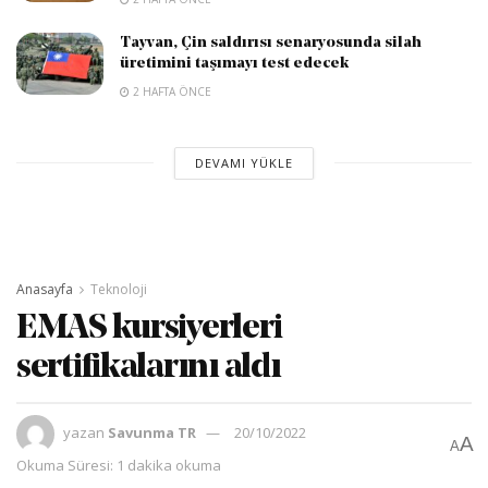
Tayvan, Çin saldırısı senaryosunda silah
üretimini taşımayı test edecek
2 HAFTA ÖNCE
DEVAMI YÜKLE
Anasayfa
Teknoloji
EMAS kursiyerleri
sertifikalarını aldı
yazan
Savunma TR
20/10/2022
A
A
Okuma Süresi: 1 dakika okuma