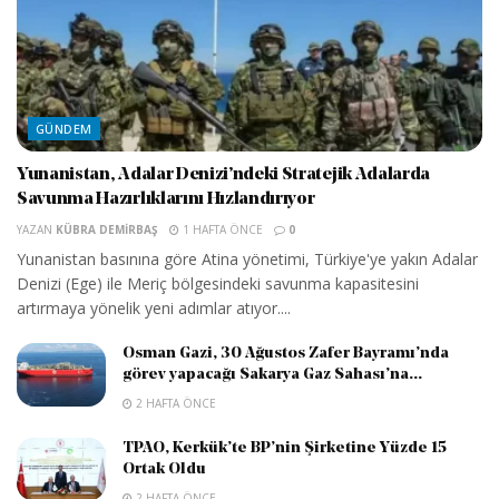
GÜNDEM
Yunanistan, Adalar Denizi’ndeki Stratejik Adalarda
Savunma Hazırlıklarını Hızlandırıyor
YAZAN
KÜBRA DEMIRBAŞ
1 HAFTA ÖNCE
0
Yunanistan basınına göre Atina yönetimi, Türkiye'ye yakın Adalar
Denizi (Ege) ile Meriç bölgesindeki savunma kapasitesini
artırmaya yönelik yeni adımlar atıyor....
Osman Gazi, 30 Ağustos Zafer Bayramı’nda
görev yapacağı Sakarya Gaz Sahası’na...
2 HAFTA ÖNCE
TPAO, Kerkük’te BP’nin Şirketine Yüzde 15
Ortak Oldu
2 HAFTA ÖNCE