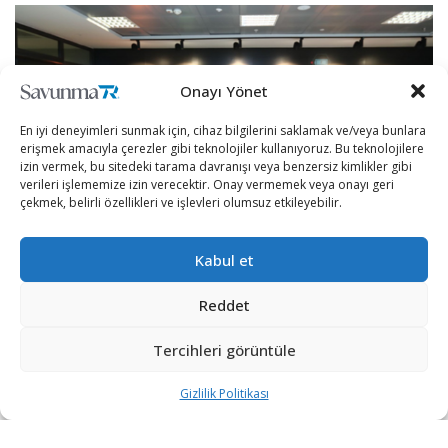
Onayı Yönet
En iyi deneyimleri sunmak için, cihaz bilgilerini saklamak ve/veya bunlara
erişmek amacıyla çerezler gibi teknolojiler kullanıyoruz. Bu teknolojilere
izin vermek, bu sitedeki tarama davranışı veya benzersiz kimlikler gibi
verileri işlememize izin verecektir. Onay vermemek veya onayı geri
çekmek, belirli özellikleri ve işlevleri olumsuz etkileyebilir.
Kabul et
Yeni teknolojileri sürekli takip edip geliştirmek amacıyla
BTK’nın düzenlediği Elektromanyetik Alan Ölçüm Eğitimi
Reddet
başarıyla tamamlandı.
Tercihleri görüntüle
Baz istasyonlarının mevzuata uygun olup olmadığına
Gizlilik Politikası
dair hizmet vermek için eğitim alan ve başarılı olan 22
Elektromanyetik Alan Ölçüm Kursiyeri, sertifikalarını