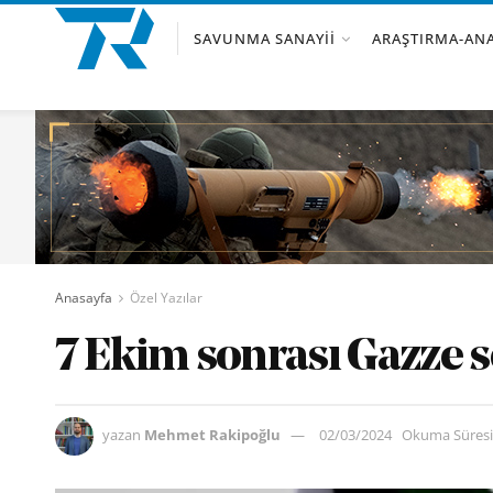
SAVUNMA SANAYII
ARAŞTIRMA-ANA
Anasayfa
Özel Yazılar
7 Ekim sonrası Gazze s
yazan
Mehmet Rakipoğlu
02/03/2024
Okuma Süresi