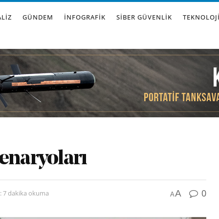
LIZ
GÜNDEM
İNFOGRAFIK
SIBER GÜVENLIK
TEKNOLOJ
enaryoları
0
A
: 7 dakika okuma
A