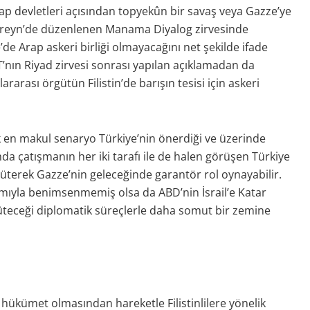
 Arap devletleri açısından topyekûn bir savaş veya Gazze’ye
reyn’de düzenlenen Manama Diyalog zirvesinde
e Arap askeri birliği olmayacağını net şekilde ifade
İT’nın Riyad zirvesi sonrası yapılan açıklamadan da
arası örgütün Filistin’de barışın tesisi için askeri
k en makul senaryo Türkiye’nin önerdiği ve üzerinde
da çatışmanın her iki tarafı ile de halen görüşen Türkiye
rüterek Gazze’nin geleceğinde garantör rol oynayabilir.
mıyla benimsenmemiş olsa da ABD’nin İsrail’e Katar
üteceği diplomatik süreçlerle daha somut bir zemine
 hükümet olmasından hareketle Filistinlilere yönelik