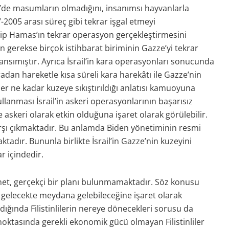
de masumların olmadığını, insanımsı hayvanlarla
-2005 arası süreç gibi tekrar işgal etmeyi
ip Hamas’ın tekrar operasyon gerçekleştirmesini
 gerekse birçok istihbarat biriminin Gazze’yi tekrar
nsımıştır. Ayrıca İsrail’in kara operasyonları sonucunda
dan hareketle kısa süreli kara harekâtı ile Gazze’nin
her ne kadar kuzeye sıkıştırıldığı anlatısı kamuoyuna
llanması İsrail’in askeri operasyonlarının başarısız
skeri olarak etkin olduğuna işaret olarak görülebilir.
 karşı çıkmaktadır. Bu anlamda Biden yönetiminin resmi
tadır. Bununla birlikte İsrail’in Gazze’nin kuzeyini
r içindedir.
 net, gerçekçi bir planı bulunmamaktadır. Söz konusu
 gelecekte meydana gelebileceğine işaret olarak
dığında Filistinlilerin nereye dönecekleri sorusu da
noktasında gerekli ekonomik gücü olmayan Filistinliler