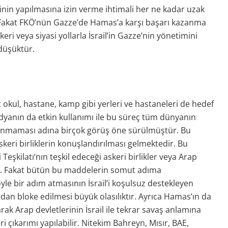
erinin yapılmasına izin verme ihtimali her ne kadar uzak
. Fakat FKÖ’nün Gazze’de Hamas’a karşı başarı kazanma
keri veya siyasi yollarla İsrail’in Gazze’nin yönetimini
düşüktür.
ait okul, hastane, kamp gibi yerleri ve hastaneleri de hedef
dyanın da etkin kullanımı ile bu süreç tüm dünyanın
aşanmaması adına birçok görüş öne sürülmüştür. Bu
keri birliklerin konuşlandırılması gelmektedir. Bu
 Teşkilatı’nın teşkil edeceği askeri birlikler veya Arap
ir. Fakat bütün bu maddelerin somut adıma
yle bir adım atmasının İsrail’i koşulsuz destekleyen
ından bloke edilmesi büyük olasılıktır. Ayrıca Hamas’ın da
arak Arap devletlerinin İsrail ile tekrar savaş anlamına
 çıkarımı yapılabilir. Nitekim Bahreyn, Mısır, BAE,