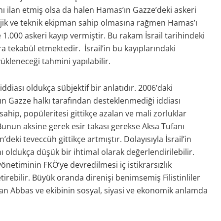
ı ilan etmiş olsa da halen Hamas’ın Gazze’deki askeri
lojik ve teknik ekipman sahip olmasına rağmen Hamas’ı
000 askeri kayıp vermiştir. Bu rakam İsrail tarihindeki
ra tekabül etmektedir. İsrail’in bu kayıplarındaki
leneceği tahmini yapılabilir.
iası oldukça sübjektif bir anlatıdır. 2006’daki
n Gazze halkı tarafından desteklenmediği iddiası
 sahip, popüleritesi gittikçe azalan ve mali zorluklar
Bunun aksine gerek esir takası gerekse Aksa Tufanı
eki teveccüh gittikçe artmıştır. Dolayısıyla İsrail’in
 oldukça düşük bir ihtimal olarak değerlendirilebilir.
 yönetiminin FKÖ’ye devredilmesi iç istikrarsızlık
ebilir. Büyük oranda direnişi benimsemiş Filistinliler
olan Abbas ve ekibinin sosyal, siyasi ve ekonomik anlamda