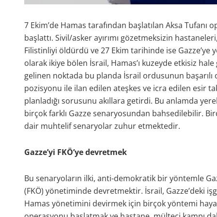
7 Ekim’de Hamas tarafından başlatılan Aksa Tufanı ope
başlattı. Sivil/asker ayırımı gözetmeksizin hastaneler
Filistinliyi öldürdü ve 27 Ekim tarihinde ise Gazze’ye
olarak ikiye bölen İsrail, Hamas’ı kuzeyde etkisiz hal
gelinen noktada bu planda İsrail ordusunun başarılı ol
pozisyonu ile ilan edilen ateşkes ve icra edilen esir t
planladığı sorusunu akıllara getirdi. Bu anlamda yere
birçok farklı Gazze senaryosundan bahsedilebilir. Bir
dair muhtelif senaryolar zuhur etmektedir.
Gazze’yi FKÖ’ye devretmek
Bu senaryoların ilki, anti-demokratik bir yöntemle Ga
(FKÖ) yönetiminde devretmektir. İsrail, Gazze’deki işg
Hamas yönetimini devirmek için birçok yöntemi hayat
operasyonu başlatmak ve hastane, mülteci kampı dahil