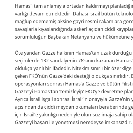
Hamas’ı tam anlamıyla ortadan kaldırmayı planladığın
varlığı devam etmektedir. Dahası İsrail bütün tekno
mağlup edememiş aksine gayri resmi rakamlara göre 1.
savaşlarla kıyaslandığında askerî açıdan ciddi kayıpla
sorumluluğun Başbakan Netanyahu ve hükümetine yük
Öte yandan Gazze halkının Hamas’tan uzak durduğu idd
seçimlerde 132 sandalyenin 76’sının kazanan Hamas’ı
oldukça yanlı bir ifadedir. Nitekim sınırlı bir özerkliğe
çeken FKÖ’nün Gazze’deki desteği oldukça sınırlıdır. 
operasyonları sonrası Hamas’a Gazze ve bütün Filistin’d
Gazze’yi Hamas’tan ‘temizleyip’ FKÖ’ye devretme planı
Ayrıca İsrail işgali sonrası İsrail’in onayıyla Gazze’nin
açısından da ciddi meydan okumaları beraberinde getir
için İsrail’e yakınlığı nedeniyle olumsuz imaja sahip 
Gazze’yi başarı ile yönetmesi neredeyse imkansızdır.