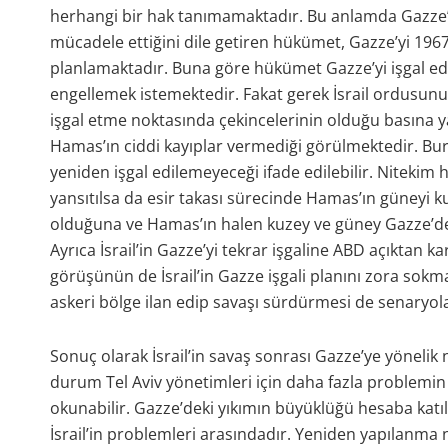
herhangi bir hak tanımamaktadır. Bu anlamda Gazze’
mücadele ettiğini dile getiren hükümet, Gazze’yi 1967
planlamaktadır. Buna göre hükümet Gazze’yi işgal ed
engellemek istemektedir. Fakat gerek İsrail ordusunun
işgal etme noktasında çekincelerinin olduğu basına ya
Hamas’ın ciddi kayıplar vermediği görülmektedir. Bura
yeniden işgal edilemeyeceği ifade edilebilir. Nitekim 
yansıtılsa da esir takası sürecinde Hamas’ın güneyi ku
olduğuna ve Hamas’ın halen kuzey ve güney Gazze’de a
Ayrıca İsrail’in Gazze’yi tekrar işgaline ABD açıktan
görüşünün de İsrail’in Gazze işgali planını zora sokmak
askeri bölge ilan edip savaşı sürdürmesi de senaryola
Sonuç olarak İsrail’in savaş sonrası Gazze’ye yönelik
durum Tel Aviv yönetimleri için daha fazla problemin
okunabilir. Gazze’deki yıkımın büyüklüğü hesaba katıl
İsrail’in problemleri arasındadır. Yeniden yapılanma 