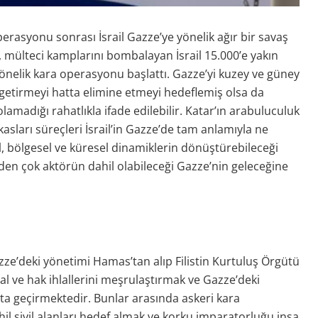
rasyonu sonrası İsrail Gazze’ye yönelik ağır bir savaş
i, mülteci kamplarını bombalayan İsrail 15.000’e yakın
 yönelik kara operasyonu başlattı. Gazze’yi kuzey ve güney
e getirmeyi hatta elimine etmeyi hedeflemiş olsa da
amadığı rahatlıkla ifade edilebilir. Katar’ın arabuluculuk
akasları süreçleri İsrail’in Gazze’de tam anlamıyla ne
l, bölgesel ve küresel dinamiklerin dönüştürebileceği
den çok aktörün dahil olabileceği Gazze’nin geleceğine
zze’deki yönetimi Hamas’tan alıp Filistin Kurtuluş Örgütü
al ve hak ihlallerini meşrulaştırmak ve Gazze’deki
a geçirmektedir. Bunlar arasında askeri kara
 sivil alanları hedef almak ve korku imparatorluğu inşa