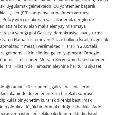
baskı uygulamak gelmektedir. Bu yöntemler başarılı
halkla ilişkiler (PR) kampanyalarına önem vermeye
n Policy gibi çok okunan yarı akademik dergilerde
i anlatısını konu alan makaleler yayımlanmaya
 ve Irak’ta yaptığı gibi Gazze’yi demokrasiye kavuşturma
le zaten Hamas’ı istemeyen Gazze halkına İsrail, ‘özgürlük
maktadır’ mesajı verilmektedir. İsrail’in 2005’teki
ara gelmemesi için elinden geleni yapmıştır. Örneğin
in önemli isimlerinden Mervan Bergusi’nin hapishaneden
İsrail Filistin’de Hamas’ın aleyhine her türlü siyaseti
duğu anlatısı üzerinden işgali ve hak ihlallerini
 Ekim akabinde düzenlenen kara harekâtı sonrası
p kukla bir yönetim kurarak direnişi bastırmak
nin oldukça düşük bir ihtimal olduğu rahatlıkla ifade
perasyonu istenilen şekilde ilerlememektedir. İsrail