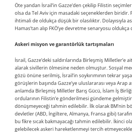
Öte yandan İsrail’in Gazze’den çekilip Filistin seçiml
olsa da Tel Aviv için masadaki seçeneklerden biridir
ihtimali de oldukça düşük bir olasılıktır. Dolayısıyla as
Hamas’tan alıp FKÖ’ye devretme senaryosu oldukça 
Askeri misyon ve garantörlük tartışmaları
İsrail, Gazze’deki saldırılarında Birleşmiş Milletler’e 
alarak sivillerin ölmesine neden olmuştur. Sosyal me
gözü önüne serilmiş, İsrail’in soykırımının tekrar y
görüşlerin başında Gazze’ye uluslararası veya Arap as
anlamda Birleşmiş Milletler Barış Gücü, İslam İş Birliği
ordularının Filistin’e gönderilmesi gündeme gelmişt
dönüşmeyeceği tahmin edilebilir. İlk olarak BM’nin bö
devletler (ABD, İngiltere, Almanya, Fransa gibi) taraf
bu fikre sıcak bakmayacağı tahmin edilebilir. İkinci ol
gelebilecek askeri hareketlenmeyi tercih etmeyecekleri