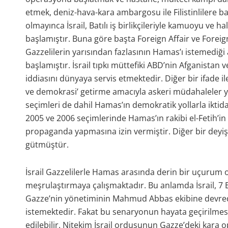
etmek, deniz-hava-kara ambargosu ile Filistinlilere 
olmayınca İsrail, Batılı iş birlikçileriyle kamuoyu ve 
başlamıştır. Buna göre başta Foreign Affair ve Foreig
Gazzelilerin yarısından fazlasının Hamas’ı istemediğ
başlamıştır. İsrail tıpkı müttefiki ABD’nin Afganistan
iddiasını dünyaya servis etmektedir. Diğer bir ifade i
ve demokrasi’ getirme amacıyla askeri müdahaleler yap
seçimleri de dahil Hamas’ın demokratik yollarla iktid
2005 ve 2006 seçimlerinde Hamas’ın rakibi el-Fetih’
propaganda yapmasına izin vermiştir. Diğer bir deyişle 
gütmüştür.
İsrail Gazzelilerle Hamas arasında derin bir uçurum ol
meşrulaştırmaya çalışmaktadır. Bu anlamda İsrail, 7
Gazze’nin yönetiminin Mahmud Abbas ekibine devredi
istemektedir. Fakat bu senaryonun hayata geçirilmesi
edilebilir. Nitekim İsrail ordusunun Gazze’deki kara o