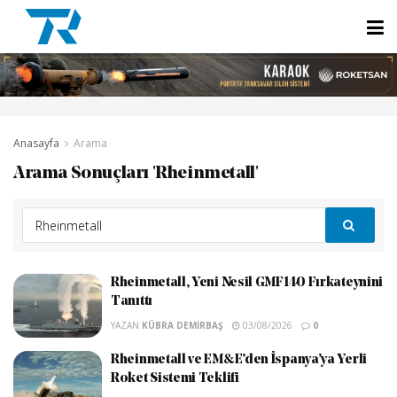
Anasayfa
Arama
Arama Sonuçları 'Rheinmetall'
Rheinmetall, Yeni Nesil GMF140 Fırkateynini
Tanıttı
YAZAN
KÜBRA DEMIRBAŞ
03/08/2026
0
Rheinmetall ve EM&E’den İspanya’ya Yerli
Roket Sistemi Teklifi