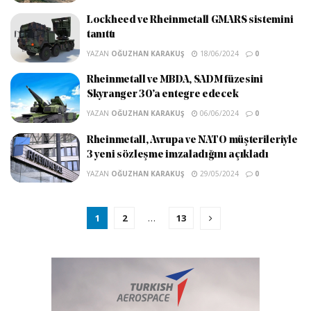
Lockheed ve Rheinmetall GMARS sistemini
tanıttı
YAZAN
OĞUZHAN KARAKUŞ
18/06/2024
0
Rheinmetall ve MBDA, SADM füzesini
Skyranger 30’a entegre edecek
YAZAN
OĞUZHAN KARAKUŞ
06/06/2024
0
Rheinmetall, Avrupa ve NATO müşterileriyle
3 yeni sözleşme imzaladığını açıkladı
YAZAN
OĞUZHAN KARAKUŞ
29/05/2024
0
1
2
…
13