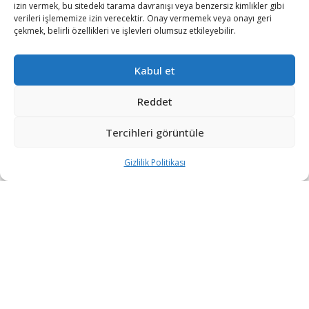
izin vermek, bu sitedeki tarama davranışı veya benzersiz kimlikler gibi
verileri işlememize izin verecektir. Onay vermemek veya onayı geri
çekmek, belirli özellikleri ve işlevleri olumsuz etkileyebilir.
Kabul et
Reddet
Tercihleri görüntüle
Gizlilik Politikası
“Etkin, Güvenilir, Haberdar”
+90 530 308 17 96
iletisim@savunmatr.com