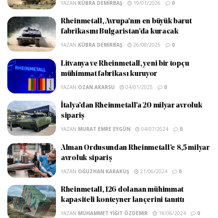
YAZAN
KÜBRA DEMIRBAŞ
19/01/2026
0
Rheinmetall, Avrupa’nın en büyük barut
fabrikasını Bulgaristan’da kuracak
YAZAN
KÜBRA DEMIRBAŞ
26/08/2025
0
Litvanya ve Rheinmetall, yeni bir topçu
mühimmat fabrikası kuruyor
YAZAN
OZAN AKARSU
04/01/2025
0
İtalya’dan Rheinmetall’a 20 milyar avroluk
sipariş
YAZAN
MURAT EMRE EYGÜN
04/07/2024
0
Alman Ordusundan Rheinmetall’e 8,5 milyar
avroluk sipariş
YAZAN
OĞUZHAN KARAKUŞ
21/06/2024
0
Rheinmetall, 126 dolanan mühimmat
kapasiteli konteyner lançerini tanıttı
YAZAN
MUHAMMET YIĞIT ÖZDEMIR
18/06/2024
0