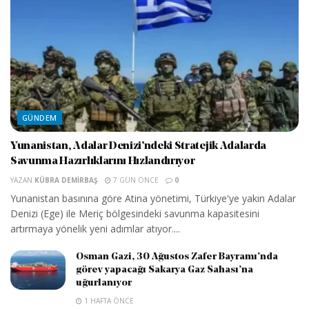
GÜNDEM
Yunanistan, Adalar Denizi’ndeki Stratejik Adalarda
Savunma Hazırlıklarını Hızlandırıyor
YAZAN
KÜBRA DEMIRBAŞ
7 GÜN ÖNCE
0
Yunanistan basınına göre Atina yönetimi, Türkiye'ye yakın Adalar
Denizi (Ege) ile Meriç bölgesindeki savunma kapasitesini
artırmaya yönelik yeni adımlar atıyor....
Osman Gazi, 30 Ağustos Zafer Bayramı’nda
görev yapacağı Sakarya Gaz Sahası’na
uğurlanıyor
1 HAFTA ÖNCE