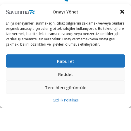
+90 530 308 17 96
Onayı Yönet
En iyi deneyimleri sunmak için, cihaz bilgilerini saklamak ve/veya bunlara
iletisim@savunmatr.com
erişmek amacıyla çerezler gibi teknolojiler kullanıyoruz. Bu teknolojilere
izin vermek, bu sitedeki tarama davranışı veya benzersiz kimlikler gibi
verileri işlememize izin verecektir. Onay vermemek veya onayı geri
çekmek, belirli özellikleri ve işlevleri olumsuz etkileyebilir.
2026 © Savunma TR. Tüm Hakları Saklıdır.
Kabul et
Savunma Sanayii
Kategoriler
SavunmaTR
Reddet
Hava Platformları
Siber Güvenlik
Hakkımızda
Kara Platformları
Teknoloji
Kariyer
Tercihleri görüntüle
Deniz Platformları
Röportajlar
Gizlilik Politikası
Gizlilik Politikası
İnsansız Sistemler
Politika
Künye
Silah Sistemleri
Dosya Haber
İletişim
Radar ve
Rapor & İnfografik
Elektronik Harp
SavunmaTR Plus