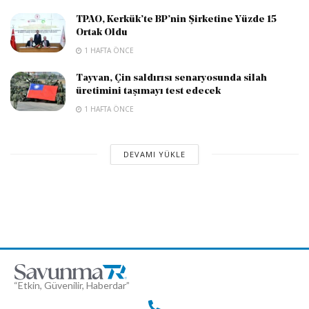
TPAO, Kerkük’te BP’nin Şirketine Yüzde 15
Ortak Oldu
1 HAFTA ÖNCE
Tayvan, Çin saldırısı senaryosunda silah
üretimini taşımayı test edecek
1 HAFTA ÖNCE
DEVAMI YÜKLE
“Etkin, Güvenilir, Haberdar”