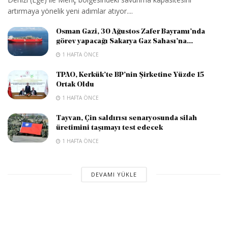
artırmaya yönelik yeni adımlar atıyor....
Osman Gazi, 30 Ağustos Zafer Bayramı’nda
görev yapacağı Sakarya Gaz Sahası’na...
1 HAFTA ÖNCE
TPAO, Kerkük’te BP’nin Şirketine Yüzde 15
Ortak Oldu
1 HAFTA ÖNCE
Tayvan, Çin saldırısı senaryosunda silah
üretimini taşımayı test edecek
1 HAFTA ÖNCE
DEVAMI YÜKLE