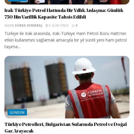
Irak-Türkiye Petrol Hattında Bir Yıllık Anlaşma: Günlük
750 Bin Varillik Kapasite Tahsis Edildi
YAZAN
KÜBRA DEMIRBAŞ
6 GÜN ÖNCE
0
Türkiye ile Irak arasında, Irak-Türkiye Ham Petrol Boru Hattı'nın
etkin kullanımını sağlamak amacıyla bir yıl süreli yeni ham petrol
taşıma...
GÜNDEM
Türkiye Petrolleri, Bulgaristan Sularında Petrol ve Doğal
Gaz Arayacak