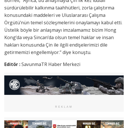
Borrell, “Ayrıca, bu anlaşmayla Çin ilk kez iddialı
sürdürülebilir kalkınma taahhütleri, zorla çalıştırma
konusundaki maddeleri ve Uluslararası Çalışma
Örgütü’nün temel sözleşmelerini onaylamayı kabul etti.
Üstelik böyle bir anlaşmayı imzalamamız bizim Hong
Kong’da veya Sincan’da olsun temel haklar ve insan
hakları konusunda Çin ile ilgili endişelerimizi dile
getirmemizi engellemiyor.” diye konuştu.
Editör :
SavunmaTR Haber Merkezi
REKLAM