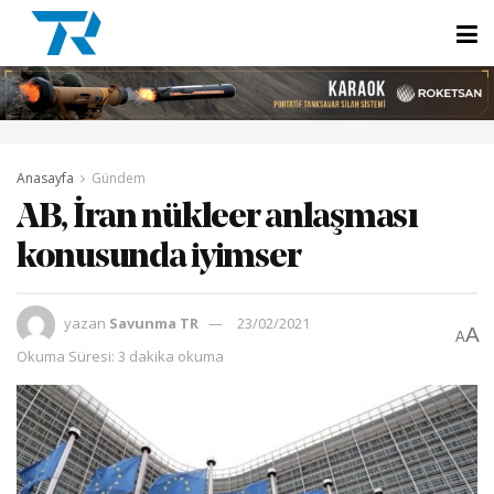
Anasayfa
Gündem
AB, İran nükleer anlaşması
konusunda iyimser
yazan
Savunma TR
23/02/2021
A
A
Okuma Süresi: 3 dakika okuma