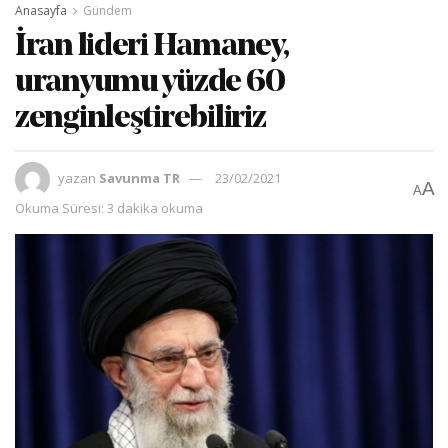
Anasayfa
Gündem
İran lideri Hamaney,
uranyumu yüzde 60
zenginleştirebiliriz
yazan
Savunma TR
23/02/2021
A
A
Okuma Süresi: 3 dakika okuma