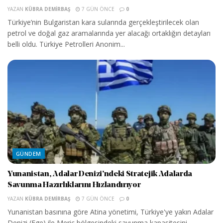
YAZAN
KÜBRA DEMIRBAŞ
7 GÜN ÖNCE
0
Türkiye’nin Bulgaristan kara sularında gerçekleştirilecek olan
petrol ve doğal gaz aramalarında yer alacağı ortaklığın detayları
belli oldu. Türkiye Petrolleri Anonim...
GÜNDEM
Yunanistan, Adalar Denizi’ndeki Stratejik Adalarda
Savunma Hazırlıklarını Hızlandırıyor
YAZAN
KÜBRA DEMIRBAŞ
7 GÜN ÖNCE
0
Yunanistan basınına göre Atina yönetimi, Türkiye'ye yakın Adalar
Denizi (Ege) ile Meriç bölgesindeki savunma kapasitesini