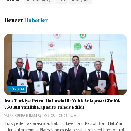
Etiketler:
Ali Hamaney
İran
uranyum
Benzer
Haberler
GÜNDEM
Irak-Türkiye Petrol Hattında Bir Yıllık Anlaşma: Günlük
750 Bin Varillik Kapasite Tahsis Edildi
YAZAN
KÜBRA DEMIRBAŞ
6 GÜN ÖNCE
0
Türkiye ile Irak arasında, Irak-Türkiye Ham Petrol Boru Hattı'nın
etkin kullanımını sağlamak amacıyla bir yıl süreli yeni ham petrol