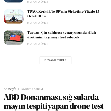
2 HAFTA ÖNCE
TPAO, Kerkük’te BP’nin Şirketine Yüzde 15
Ortak Oldu
2 HAFTA ÖNCE
Tayvan, Çin saldırısı senaryosunda silah
üretimini taşımayı test edecek
2 HAFTA ÖNCE
DEVAMI YÜKLE
Anasayfa
Savunma Sanayii
ABD Donanması, sığ sularda
mayın tespiti yapan drone test