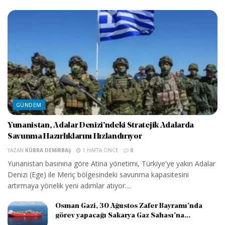
GÜNDEM
Yunanistan, Adalar Denizi’ndeki Stratejik Adalarda
Savunma Hazırlıklarını Hızlandırıyor
YAZAN
KÜBRA DEMIRBAŞ
1 HAFTA ÖNCE
0
Yunanistan basınına göre Atina yönetimi, Türkiye'ye yakın Adalar
Denizi (Ege) ile Meriç bölgesindeki savunma kapasitesini
artırmaya yönelik yeni adımlar atıyor....
Osman Gazi, 30 Ağustos Zafer Bayramı’nda
görev yapacağı Sakarya Gaz Sahası’na...