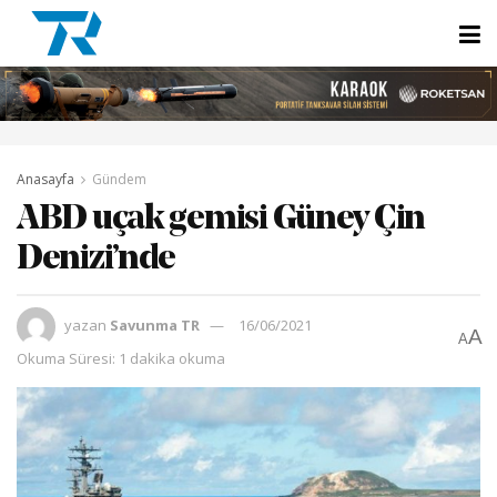
Anasayfa
Gündem
ABD uçak gemisi Güney Çin
Denizi’nde
yazan
Savunma TR
16/06/2021
A
A
Okuma Süresi: 1 dakika okuma