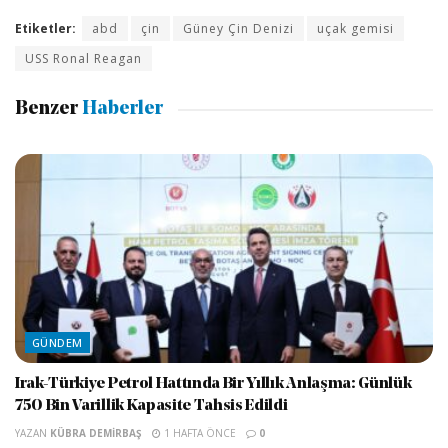
Etiketler:
abd
çin
Güney Çin Denizi
uçak gemisi
USS Ronal Reagan
Benzer
Haberler
GÜNDEM
Irak-Türkiye Petrol Hattında Bir Yıllık Anlaşma: Günlük
750 Bin Varillik Kapasite Tahsis Edildi
YAZAN
KÜBRA DEMIRBAŞ
1 HAFTA ÖNCE
0