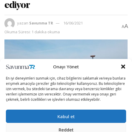
ediyor
yazan
Savunma TR
16/06/2021
A
A
Okuma Süresi: 1 dakika okuma
Onayı Yönet
En iyi deneyimleri sunmak için, cihaz bilgilerini saklamak ve/veya bunlara
erişmek amacıyla çerezler gibi teknolojiler kullanıyoruz. Bu teknolojilere
izin vermek, bu sitedeki tarama davranışı veya benzersiz kimlikler gibi
verileri işlememize izin verecektir. Onay vermemek veya onayı geri
çekmek, belirli özellikleri ve işlevleri olumsuz etkileyebilir.
Kabul et
ABD Donanması, sığ sularda mayın tespiti için
geliştirilen drone üzerinde testler gerçekleştirdi.
Reddet