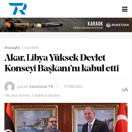
Anasayfa
Gündem
Akar, Libya Yüksek Devlet
Konseyi Başkanı’nı kabul etti
yazan
Savunma TR
17/08/2022
A
A
Okuma Süresi: 1 dakika okuma