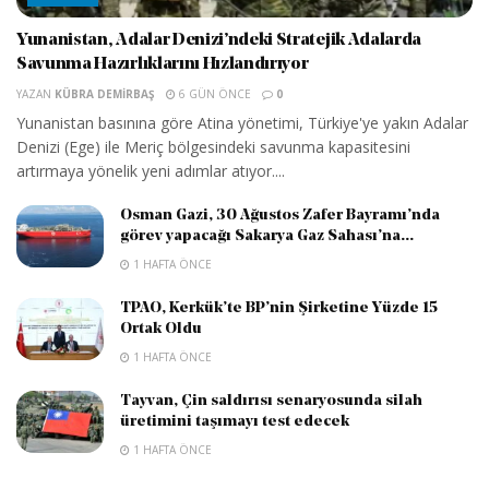
Yunanistan, Adalar Denizi’ndeki Stratejik Adalarda
Savunma Hazırlıklarını Hızlandırıyor
YAZAN
KÜBRA DEMIRBAŞ
6 GÜN ÖNCE
0
Yunanistan basınına göre Atina yönetimi, Türkiye'ye yakın Adalar
Denizi (Ege) ile Meriç bölgesindeki savunma kapasitesini
artırmaya yönelik yeni adımlar atıyor....
Osman Gazi, 30 Ağustos Zafer Bayramı’nda
görev yapacağı Sakarya Gaz Sahası’na...
1 HAFTA ÖNCE
TPAO, Kerkük’te BP’nin Şirketine Yüzde 15
Ortak Oldu
1 HAFTA ÖNCE
Tayvan, Çin saldırısı senaryosunda silah
üretimini taşımayı test edecek
1 HAFTA ÖNCE