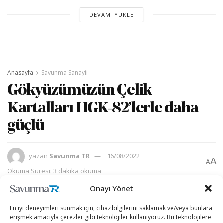
DEVAMI YÜKLE
Anasayfa
Savunma Sanayii
Gökyüzümüzün Çelik
Kartalları HGK-82’lerle daha
güçlü
yazan
Savunma TR
16/08/2022
A
A
Okuma Süresi: 3 dakika okuma
Onayı Yönet
En iyi deneyimleri sunmak için, cihaz bilgilerini saklamak ve/veya bunlara
erişmek amacıyla çerezler gibi teknolojiler kullanıyoruz. Bu teknolojilere