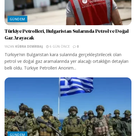
GÜNDEM
Türkiye Petrolleri, Bulgaristan Sularında Petrol ve Doğal
Gaz Arayacak
YAZAN
KÜBRA DEMIRBAŞ
6 GÜN ÖNCE
0
Türkiye’nin Bulgaristan kara sularında gerçekleştirilecek olan
petrol ve doğal gaz aramalarında yer alacağı ortaklığın detayları
belli oldu. Türkiye Petrolleri Anonim...
GÜNDEM