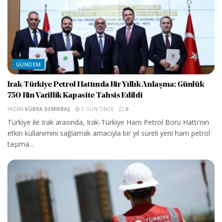
GÜNDEM
Irak-Türkiye Petrol Hattında Bir Yıllık Anlaşma: Günlük
750 Bin Varillik Kapasite Tahsis Edildi
YAZAN
KÜBRA DEMIRBAŞ
5 GÜN ÖNCE
0
Türkiye ile Irak arasında, Irak-Türkiye Ham Petrol Boru Hattı'nın
etkin kullanımını sağlamak amacıyla bir yıl süreli yeni ham petrol
taşıma...