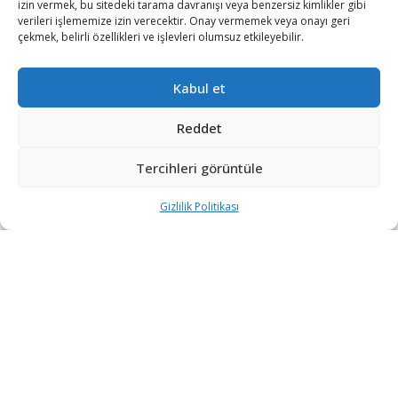
izin vermek, bu sitedeki tarama davranışı veya benzersiz kimlikler gibi
verileri işlememize izin verecektir. Onay vermemek veya onayı geri
çekmek, belirli özellikleri ve işlevleri olumsuz etkileyebilir.
Kabul et
Reddet
Tercihleri görüntüle
ASFAT, HGK-82 Hassas Güdüm Kiti üretiminde yeni bir
kilometre taşına ulaştı.
Gizlilik Politikası
TÜBİTAK SAGE tarafından geliştirilen ve ASFAT ana
yükleniciliğinde 3. HİBM Komutanlığı tarafından üretilen
HGK-82 Güdüm Kiti’nde 1000 adetlik teslimat başarıyla
tamamlandı.
ASFAT A.Ş. resmi Twitter hesabından yapılan açıklamada;
“Gökyüzümüzün Çelik Kartalları HGK-82’lerle daha güçlü!