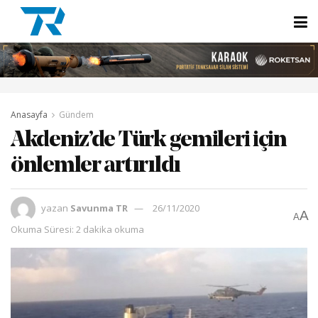
Anasayfa
Gündem
Akdeniz’de Türk gemileri için
önlemler artırıldı
yazan
Savunma TR
26/11/2020
A
A
Okuma Süresi: 2 dakika okuma