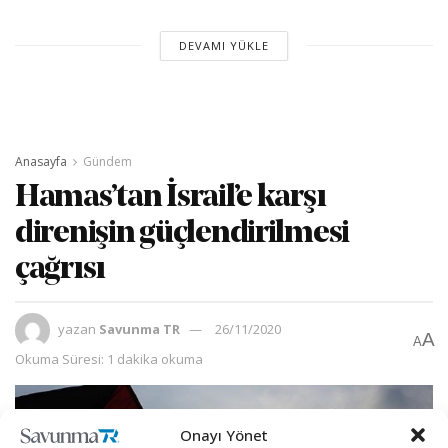
DEVAMI YÜKLE
Anasayfa
Gündem
Hamas’tan İsrail’e karşı
direnişin güçlendirilmesi
çağrısı
yazan
Savunma TR
26/11/2020
A
A
Okuma Süresi: 1 dakika okuma
Onayı Yönet