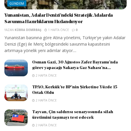
GÜNDEM
Yunanistan, Adalar Denizi’ndeki Stratejik Adalarda
Savunma Hazırlıklarını Hızlandırıyor
YAZAN
KÜBRA DEMIRBAŞ
1 HAFTA ÖNCE
0
Yunanistan basınına göre Atina yönetimi, Türkiye'ye yakın Adalar
Denizi (Ege) ile Meriç bölgesindeki savunma kapasitesini
artırmaya yönelik yeni adımlar atıyor....
Osman Gazi, 30 Ağustos Zafer Bayramı’nda
görev yapacağı Sakarya Gaz Sahası’na...
2 HAFTA ÖNCE
TPAO, Kerkük’te BP’nin Şirketine Yüzde 15
Ortak Oldu
2 HAFTA ÖNCE
Tayvan, Çin saldırısı senaryosunda silah
üretimini taşımayı test edecek
2 HAFTA ÖNCE