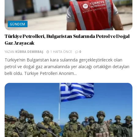
GÜNDEM
Türkiye Petrolleri, Bulgaristan Sularında Petrol ve Doğal
Gaz Arayacak
YAZAN
KÜBRA DEMIRBAŞ
1 HAFTA ÖNCE
0
Türkiye’nin Bulgaristan kara sularında gerçekleştirilecek olan
petrol ve doğal gaz aramalarında yer alacağı ortaklığın detayları
belli oldu. Türkiye Petrolleri Anonim...