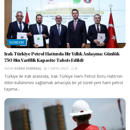
GÜNDEM
Irak-Türkiye Petrol Hattında Bir Yıllık Anlaşma: Günlük
750 Bin Varillik Kapasite Tahsis Edildi
YAZAN
KÜBRA DEMIRBAŞ
1 HAFTA ÖNCE
0
Türkiye ile Irak arasında, Irak-Türkiye Ham Petrol Boru Hattı'nın
etkin kullanımını sağlamak amacıyla bir yıl süreli yeni ham petrol
taşıma...