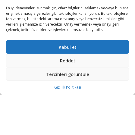
En iyi deneyimleri sunmak için, cihaz bilgilerini saklamak ve/veya bunlara
erişmek amacıyla çerezler gibi teknolojiler kullanıyoruz. Bu teknolojilere
izin vermek, bu sitedeki tarama davranışı veya benzersiz kimlikler gibi
verileri işlememize izin verecektir. Onay vermemek veya onayı geri
çekmek, belirli özellikleri ve işlevleri olumsuz etkileyebilir.
Kabul et
Reddet
Hamas, işgal altındaki Doğu Kudüs’te kontrol
Tercihleri görüntüle
noktasında “araçla ezme girişiminde” bulunduğu
iddiasıyla bir Filistinlinin öldürülmesi üzerine yazılı
Gizlilik Politikası
açıklama yaptı.
Açıklamada, işgalci güçlerinin kurşunuyla şehit olan Nur
Cemal Şukayr’a Allah’tan rahmet dilenerek, “Halkımızın
evlatlarını hedef alan işgalcilere karşı tüm direniş
şekillerinin güçlendirilmesi çağrısı yapıyoruz.” ifadeleri