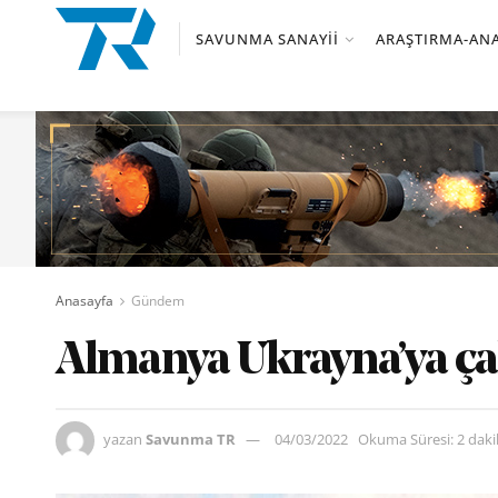
SAVUNMA SANAYII
ARAŞTIRMA-ANA
Anasayfa
Gündem
Almanya Ukrayna’ya ça
yazan
Savunma TR
04/03/2022
Okuma Süresi: 2 dak