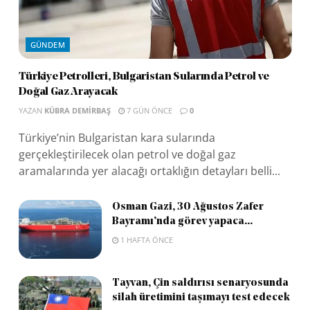
GÜNDEM
Türkiye Petrolleri, Bulgaristan Sularında Petrol ve
Doğal Gaz Arayacak
YAZAN
KÜBRA DEMIRBAŞ
7 GÜN ÖNCE
0
Türkiye’nin Bulgaristan kara sularında
gerçekleştirilecek olan petrol ve doğal gaz
aramalarında yer alacağı ortaklığın detayları belli...
Osman Gazi, 30 Ağustos Zafer
Bayramı’nda görev yapaca...
1 HAFTA ÖNCE
Tayvan, Çin saldırısı senaryosunda
silah üretimini taşımayı test edecek