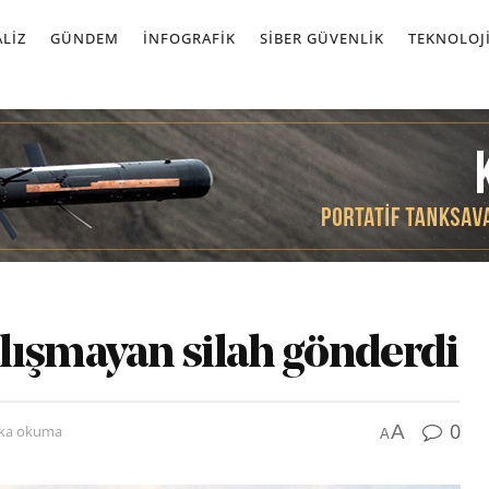
LIZ
GÜNDEM
İNFOGRAFIK
SIBER GÜVENLIK
TEKNOLOJ
lışmayan silah gönderdi
0
A
ika okuma
A