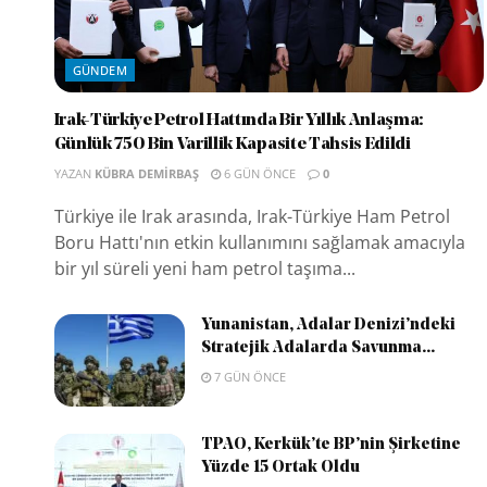
GÜNDEM
Irak-Türkiye Petrol Hattında Bir Yıllık Anlaşma:
Günlük 750 Bin Varillik Kapasite Tahsis Edildi
YAZAN
KÜBRA DEMIRBAŞ
6 GÜN ÖNCE
0
Türkiye ile Irak arasında, Irak-Türkiye Ham Petrol
Boru Hattı'nın etkin kullanımını sağlamak amacıyla
bir yıl süreli yeni ham petrol taşıma...
Yunanistan, Adalar Denizi’ndeki
Stratejik Adalarda Savunma...
7 GÜN ÖNCE
TPAO, Kerkük’te BP’nin Şirketine
Yüzde 15 Ortak Oldu