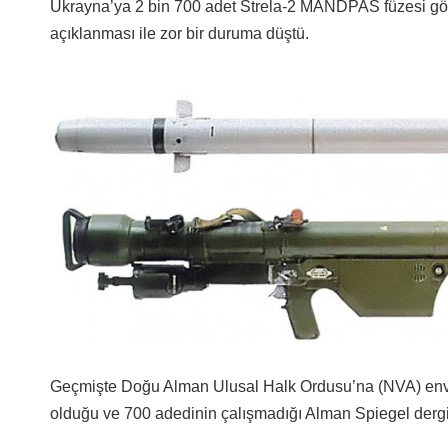
Ukrayna’ya 2 bin 700 adet Strela-2 MANDPAS füzesi gön
açıklanması ile zor bir duruma düştü.
Geçmişte Doğu Alman Ulusal Halk Ordusu’na (NVA) enva
olduğu ve 700 adedinin çalışmadığı Alman Spiegel derg