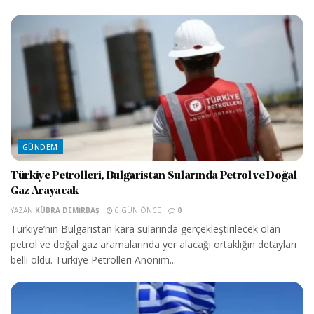
GÜNDEM
Türkiye Petrolleri, Bulgaristan Sularında Petrol ve Doğal
Gaz Arayacak
YAZAN
KÜBRA DEMIRBAŞ
6 GÜN ÖNCE
0
Türkiye’nin Bulgaristan kara sularında gerçekleştirilecek olan
petrol ve doğal gaz aramalarında yer alacağı ortaklığın detayları
belli oldu. Türkiye Petrolleri Anonim...