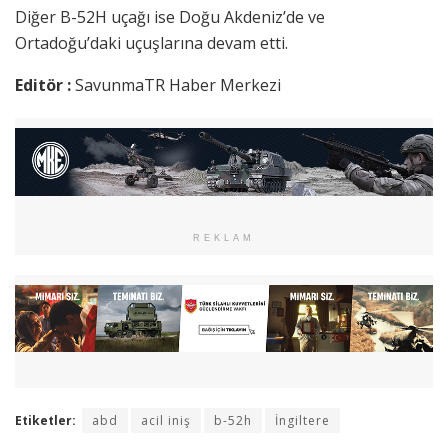
Diğer B-52H uçağı ise Doğu Akdeniz’de ve
Ortadoğu’daki uçuşlarına devam etti.
Editör :
SavunmaTR Haber Merkezi
REKLAM
Etiketler:
abd
acil iniş
b-52h
İngiltere