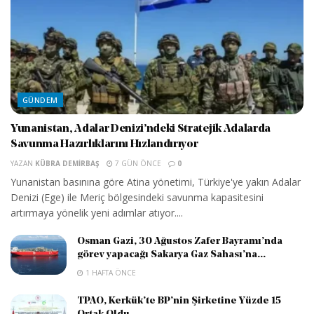
GÜNDEM
Yunanistan, Adalar Denizi’ndeki Stratejik Adalarda
Savunma Hazırlıklarını Hızlandırıyor
YAZAN
KÜBRA DEMIRBAŞ
7 GÜN ÖNCE
0
Yunanistan basınına göre Atina yönetimi, Türkiye'ye yakın Adalar
Denizi (Ege) ile Meriç bölgesindeki savunma kapasitesini
artırmaya yönelik yeni adımlar atıyor....
Osman Gazi, 30 Ağustos Zafer Bayramı’nda
görev yapacağı Sakarya Gaz Sahası’na...
1 HAFTA ÖNCE
TPAO, Kerkük’te BP’nin Şirketine Yüzde 15