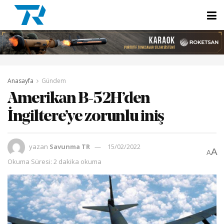
Anasayfa
Gündem
Amerikan B-52H’den
İngiltere’ye zorunlu iniş
yazan
Savunma TR
15/02/2022
A
A
Okuma Süresi: 2 dakika okuma