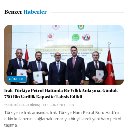
Benzer
Haberler
GÜNDEM
Irak-Türkiye Petrol Hattında Bir Yıllık Anlaşma: Günlük
750 Bin Varillik Kapasite Tahsis Edildi
YAZAN
KÜBRA DEMIRBAŞ
5 GÜN ÖNCE
0
Türkiye ile Irak arasında, Irak-Türkiye Ham Petrol Boru Hattı'nın
etkin kullanımını sağlamak amacıyla bir yıl süreli yeni ham petrol
taşıma...