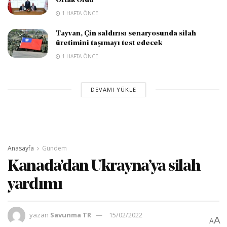
Ortak Oldu
1 HAFTA ÖNCE
Tayvan, Çin saldırısı senaryosunda silah
üretimini taşımayı test edecek
1 HAFTA ÖNCE
DEVAMI YÜKLE
Anasayfa
Gündem
Kanada’dan Ukrayna’ya silah
yardımı
yazan
Savunma TR
15/02/2022
A
A