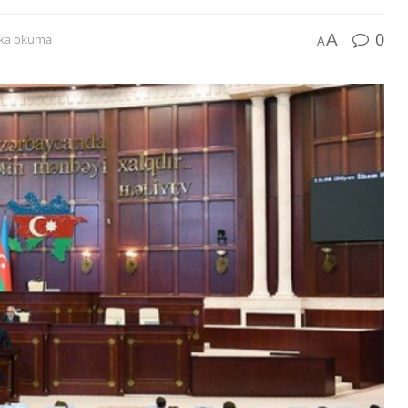
0
A
ika okuma
A