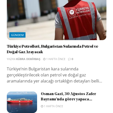
GÜNDEM
Türkiye Petrolleri, Bulgaristan Sularında Petrol ve
Doğal Gaz Arayacak
YAZAN
KÜBRA DEMIRBAŞ
1 HAFTA ÖNCE
0
Türkiye’nin Bulgaristan kara sularında
gerçekleştirilecek olan petrol ve doğal gaz
aramalarında yer alacağı ortaklığın detayları belli...
Osman Gazi, 30 Ağustos Zafer
Bayramı’nda görev yapaca...
1 HAFTA ÖNCE