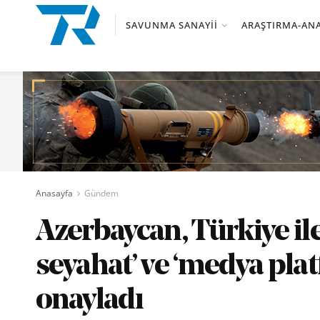
SAVUNMA SANAYII
ARAŞTIRMA-ANA
Anasayfa
Gündem
Azerbaycan, Türkiye ile
seyahat’ ve ‘medya pla
onayladı