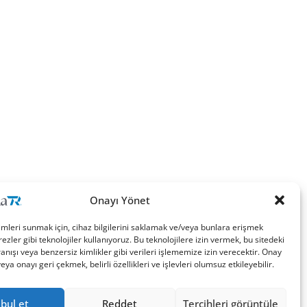
Onayı Yönet
imleri sunmak için, cihaz bilgilerini saklamak ve/veya bunlara erişmek
ezler gibi teknolojiler kullanıyoruz. Bu teknolojilere izin vermek, bu sitedeki
nışı veya benzersiz kimlikler gibi verileri işlememize izin verecektir. Onay
a onayı geri çekmek, belirli özellikleri ve işlevleri olumsuz etkileyebilir.
bul et
Reddet
Tercihleri görüntüle