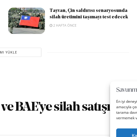
Tayvan, Çin saldırısı senaryosunda
silah üretimini taşımayı test edecek
2 HAFTA ÖNCE
MI YÜKLE
En iyi deney
ve BAE’ye silah satışını
amacıyla çer
tarama davra
vermemek vey
Ka