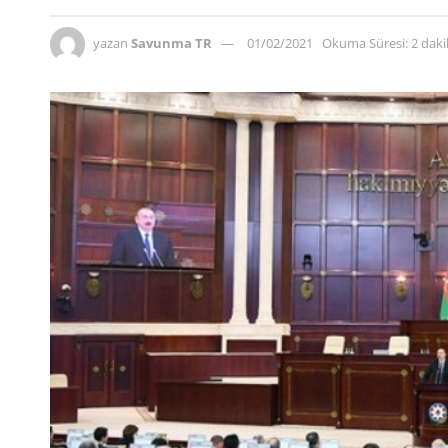
yazan
Savunma TR
01/02/2021
Okuma Süresi: 2 dak