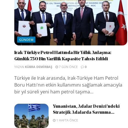
GÜNDEM
Irak-Türkiye Petrol Hattında Bir Yıllık Anlaşma:
Günlük 750 Bin Varillik Kapasite Tahsis Edildi
YAZAN
KÜBRA DEMIRBAŞ
7 GÜN ÖNCE
0
Türkiye ile Irak arasında, Irak-Türkiye Ham Petrol
Boru Hattı'nın etkin kullanımını sağlamak amacıyla
bir yıl süreli yeni ham petrol taşıma...
Yunanistan, Adalar Denizi’ndeki
Stratejik Adalarda Savunma...
1 HAFTA ÖNCE