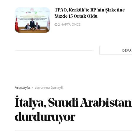
TPAO, Kerkük’te BP’nin Şirketine
Yüzde 15 Ortak Oldu
2 HAFTA ÖNCE
DEVA
Anasayfa
Savunma Sanayii
İtalya, Suudi Arabistan 
durduruyor