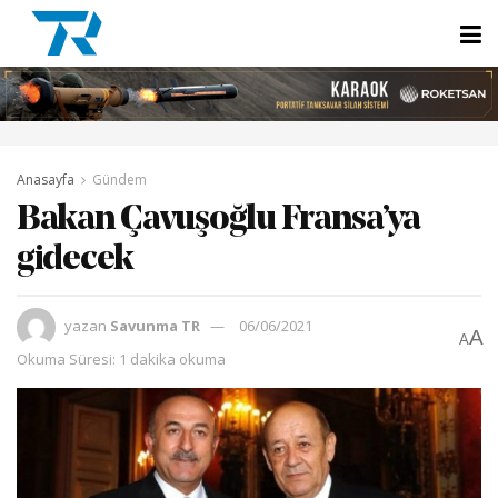
Anasayfa
Gündem
Bakan Çavuşoğlu Fransa’ya
gidecek
yazan
Savunma TR
06/06/2021
A
A
Okuma Süresi: 1 dakika okuma