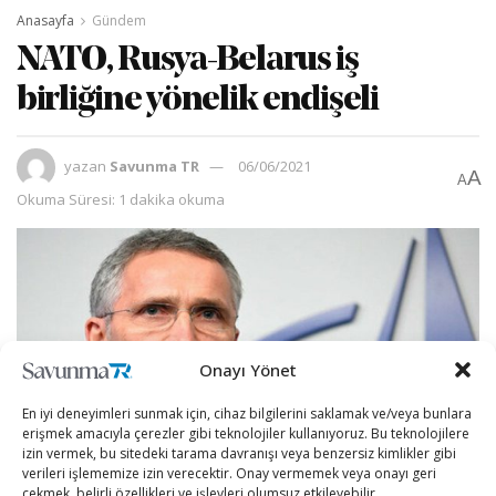
Anasayfa
Gündem
NATO, Rusya-Belarus iş
birliğine yönelik endişeli
yazan
Savunma TR
06/06/2021
A
A
Okuma Süresi: 1 dakika okuma
Onayı Yönet
En iyi deneyimleri sunmak için, cihaz bilgilerini saklamak ve/veya bunlara
erişmek amacıyla çerezler gibi teknolojiler kullanıyoruz. Bu teknolojilere
izin vermek, bu sitedeki tarama davranışı veya benzersiz kimlikler gibi
verileri işlememize izin verecektir. Onay vermemek veya onayı geri
çekmek, belirli özellikleri ve işlevleri olumsuz etkileyebilir.