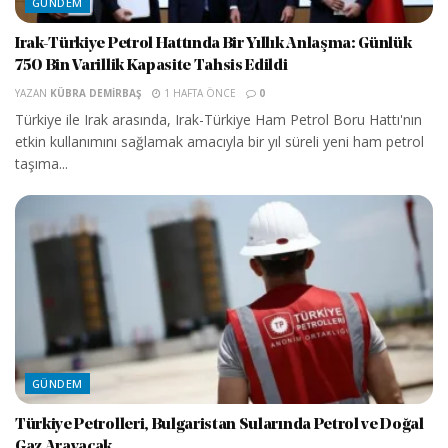
GÜNDEM
Irak-Türkiye Petrol Hattında Bir Yıllık Anlaşma: Günlük
750 Bin Varillik Kapasite Tahsis Edildi
YAZAN
KÜBRA DEMIRBAŞ
1 HAFTA ÖNCE
0
Türkiye ile Irak arasında, Irak-Türkiye Ham Petrol Boru Hattı'nın
etkin kullanımını sağlamak amacıyla bir yıl süreli yeni ham petrol
taşıma...
GÜNDEM
Türkiye Petrolleri, Bulgaristan Sularında Petrol ve Doğal
Gaz Arayacak