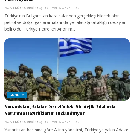
YAZAN
KÜBRA DEMIRBAŞ
1 HAFTA ÖNCE
0
Türkiye’nin Bulgaristan kara sularında gerçekleştirilecek olan
petrol ve doğal gaz aramalarında yer alacağı ortaklığın detayları
belli oldu. Türkiye Petrolleri Anonim...
GÜNDEM
Yunanistan, Adalar Denizi’ndeki Stratejik Adalarda
Savunma Hazırlıklarını Hızlandırıyor
YAZAN
KÜBRA DEMIRBAŞ
1 HAFTA ÖNCE
0
Yunanistan basınına göre Atina yönetimi, Türkiye'ye yakın Adalar