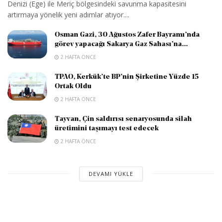
Denizi (Ege) ile Meriç bölgesindeki savunma kapasitesini
artırmaya yönelik yeni adımlar atıyor....
Osman Gazi, 30 Ağustos Zafer Bayramı’nda
görev yapacağı Sakarya Gaz Sahası’na...
2 HAFTA ÖNCE
TPAO, Kerkük’te BP’nin Şirketine Yüzde 15
Ortak Oldu
2 HAFTA ÖNCE
Tayvan, Çin saldırısı senaryosunda silah
üretimini taşımayı test edecek
2 HAFTA ÖNCE
DEVAMI YÜKLE