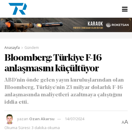
Anasayfa
Gündem
Bloomberg: Türkiye F-16
anlaşmasını küçültüyor
ABD’nin önde gelen yayın kuruluşlarından olan
Bloomberg, Türkiye'nin 23 milyar dolarlık F-16
anlaşmasında maliyetleri azaltmaya çalıştığını
iddia etti.
yazan
Ozan Akarsu
14/07/2024
A
A
Okuma Süresi: 3 dakika okuma