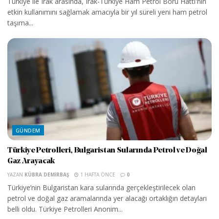
Türkiye ile Irak arasında, Irak-Türkiye Ham Petrol Boru Hattı'nın
etkin kullanımını sağlamak amacıyla bir yıl süreli yeni ham petrol
taşıma...
GÜNDEM
Türkiye Petrolleri, Bulgaristan Sularında Petrol ve Doğal
Gaz Arayacak
YAZAN
KÜBRA DEMIRBAŞ
1 HAFTA ÖNCE
0
Türkiye’nin Bulgaristan kara sularında gerçekleştirilecek olan
petrol ve doğal gaz aramalarında yer alacağı ortaklığın detayları
belli oldu. Türkiye Petrolleri Anonim...