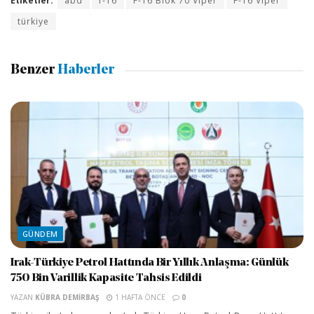
Etiketler:
abd
f-16
F-16 Blok 70 Viper
F-16 Viper
türkiye
Benzer
Haberler
GÜNDEM
Irak-Türkiye Petrol Hattında Bir Yıllık Anlaşma: Günlük
750 Bin Varillik Kapasite Tahsis Edildi
YAZAN
KÜBRA DEMIRBAŞ
1 HAFTA ÖNCE
0