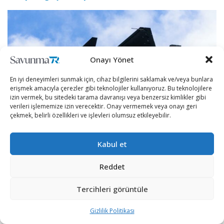
Onayı Yönet
En iyi deneyimleri sunmak için, cihaz bilgilerini saklamak ve/veya bunlara
erişmek amacıyla çerezler gibi teknolojiler kullanıyoruz. Bu teknolojilere
izin vermek, bu sitedeki tarama davranışı veya benzersiz kimlikler gibi
verileri işlememize izin verecektir. Onay vermemek veya onayı geri
çekmek, belirli özellikleri ve işlevleri olumsuz etkileyebilir.
Kabul et
HAVELSAN BAHA
BAHA, (Bulut Altı İnsansız Hava Aracı), sınır güvenlik
Reddet
güçlerinin ihtiyaçları için HAVELSAN tarafından
Tercihleri görüntüle
geliştirilen Türk bulut altı otonom dikey kalkış ve iniş
özelliğine sahip insansız hava aracıdır. Azami kalkış
Gizlilik Politikası
ağırlığı 30 kg (66 lb) ve faydalı yük kapasitesi 5 kg (11