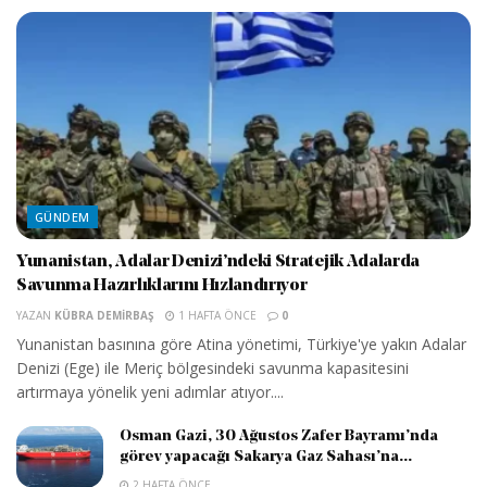
GÜNDEM
Yunanistan, Adalar Denizi’ndeki Stratejik Adalarda
Savunma Hazırlıklarını Hızlandırıyor
YAZAN
KÜBRA DEMIRBAŞ
1 HAFTA ÖNCE
0
Yunanistan basınına göre Atina yönetimi, Türkiye'ye yakın Adalar
Denizi (Ege) ile Meriç bölgesindeki savunma kapasitesini
artırmaya yönelik yeni adımlar atıyor....
Osman Gazi, 30 Ağustos Zafer Bayramı’nda
görev yapacağı Sakarya Gaz Sahası’na...
2 HAFTA ÖNCE