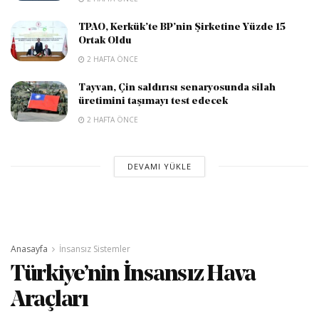
TPAO, Kerkük’te BP’nin Şirketine Yüzde 15
Ortak Oldu
2 HAFTA ÖNCE
Tayvan, Çin saldırısı senaryosunda silah
üretimini taşımayı test edecek
2 HAFTA ÖNCE
DEVAMI YÜKLE
Anasayfa
İnsansız Sistemler
Türkiye’nin İnsansız Hava
Araçları