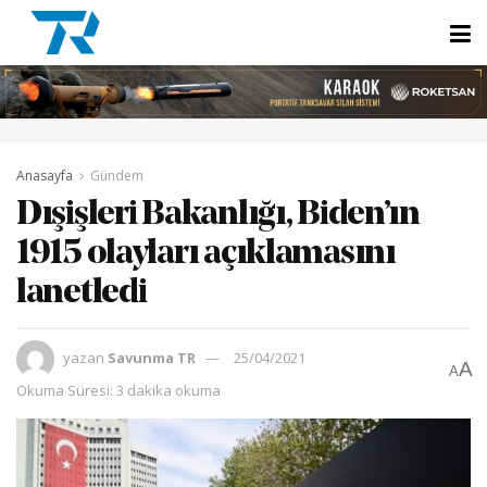
Anasayfa
Gündem
Dışişleri Bakanlığı, Biden’ın
1915 olayları açıklamasını
lanetledi
yazan
Savunma TR
25/04/2021
A
A
Okuma Süresi: 3 dakika okuma