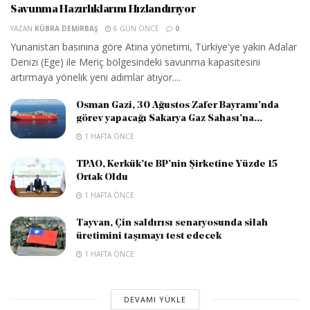
Savunma Hazırlıklarını Hızlandırıyor
YAZAN
KÜBRA DEMIRBAŞ
6 GÜN ÖNCE
0
Yunanistan basınına göre Atina yönetimi, Türkiye'ye yakın Adalar
Denizi (Ege) ile Meriç bölgesindeki savunma kapasitesini
artırmaya yönelik yeni adımlar atıyor....
Osman Gazi, 30 Ağustos Zafer Bayramı’nda
görev yapacağı Sakarya Gaz Sahası’na...
1 HAFTA ÖNCE
TPAO, Kerkük’te BP’nin Şirketine Yüzde 15
Ortak Oldu
1 HAFTA ÖNCE
Tayvan, Çin saldırısı senaryosunda silah
üretimini taşımayı test edecek
1 HAFTA ÖNCE
DEVAMI YÜKLE