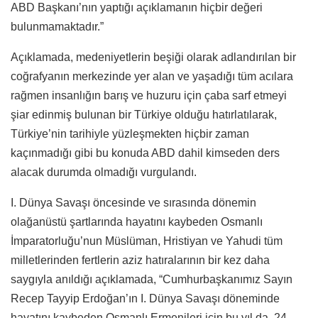
ABD Başkanı’nın yaptığı açıklamanın hiçbir değeri
bulunmamaktadır.”
Açıklamada, medeniyetlerin beşiği olarak adlandırılan bir
coğrafyanın merkezinde yer alan ve yaşadığı tüm acılara
rağmen insanlığın barış ve huzuru için çaba sarf etmeyi
şiar edinmiş bulunan bir Türkiye olduğu hatırlatılarak,
Türkiye’nin tarihiyle yüzleşmekten hiçbir zaman
kaçınmadığı gibi bu konuda ABD dahil kimseden ders
alacak durumda olmadığı vurgulandı.
I. Dünya Savaşı öncesinde ve sırasında dönemin
olağanüstü şartlarında hayatını kaybeden Osmanlı
İmparatorluğu’nun Müslüman, Hristiyan ve Yahudi tüm
milletlerinden fertlerin aziz hatıralarının bir kez daha
saygıyla anıldığı açıklamada, “Cumhurbaşkanımız Sayın
Recep Tayyip Erdoğan’ın I. Dünya Savaşı döneminde
hayatını kaybeden Osmanlı Ermenileri için bu yıl da, 24