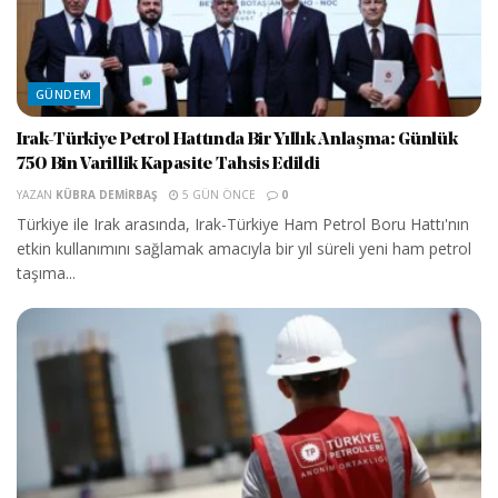
GÜNDEM
Irak-Türkiye Petrol Hattında Bir Yıllık Anlaşma: Günlük
750 Bin Varillik Kapasite Tahsis Edildi
YAZAN
KÜBRA DEMIRBAŞ
5 GÜN ÖNCE
0
Türkiye ile Irak arasında, Irak-Türkiye Ham Petrol Boru Hattı'nın
etkin kullanımını sağlamak amacıyla bir yıl süreli yeni ham petrol
taşıma...