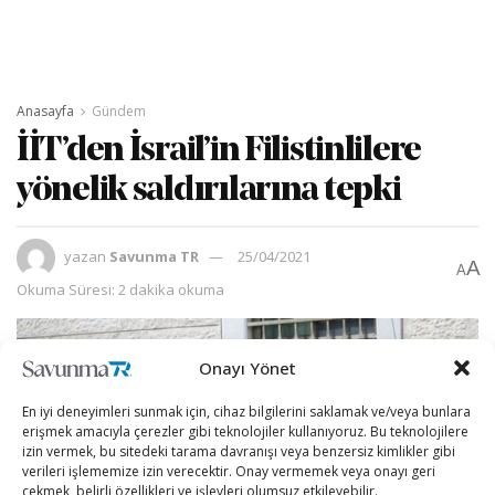
Anasayfa
Gündem
İİT’den İsrail’in Filistinlilere
yönelik saldırılarına tepki
yazan
Savunma TR
25/04/2021
A
A
Okuma Süresi: 2 dakika okuma
Onayı Yönet
En iyi deneyimleri sunmak için, cihaz bilgilerini saklamak ve/veya bunlara
erişmek amacıyla çerezler gibi teknolojiler kullanıyoruz. Bu teknolojilere
izin vermek, bu sitedeki tarama davranışı veya benzersiz kimlikler gibi
verileri işlememize izin verecektir. Onay vermemek veya onayı geri
çekmek, belirli özellikleri ve işlevleri olumsuz etkileyebilir.