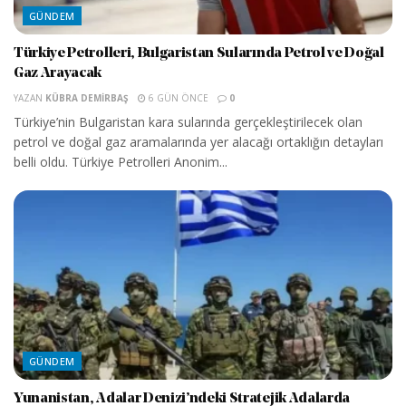
GÜNDEM
Türkiye Petrolleri, Bulgaristan Sularında Petrol ve Doğal
Gaz Arayacak
YAZAN
KÜBRA DEMIRBAŞ
6 GÜN ÖNCE
0
Türkiye’nin Bulgaristan kara sularında gerçekleştirilecek olan
petrol ve doğal gaz aramalarında yer alacağı ortaklığın detayları
belli oldu. Türkiye Petrolleri Anonim...
GÜNDEM
Yunanistan, Adalar Denizi’ndeki Stratejik Adalarda