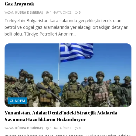
Gaz Arayacak
YAZAN
KÜBRA DEMIRBAŞ
1 HAFTA ÖNCE
0
Türkiye’nin Bulgaristan kara sularında gerçekleştirilecek olan
petrol ve doğal gaz aramalarında yer alacağı ortaklığın detayları
belli oldu. Türkiye Petrolleri Anonim...
GÜNDEM
Yunanistan, Adalar Denizi’ndeki Stratejik Adalarda
Savunma Hazırlıklarını Hızlandırıyor
YAZAN
KÜBRA DEMIRBAŞ
1 HAFTA ÖNCE
0