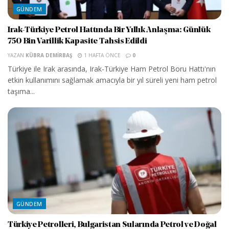
GÜNDEM
Irak-Türkiye Petrol Hattında Bir Yıllık Anlaşma: Günlük
750 Bin Varillik Kapasite Tahsis Edildi
YAZAN
KÜBRA DEMIRBAŞ
1 HAFTA ÖNCE
0
Türkiye ile Irak arasında, Irak-Türkiye Ham Petrol Boru Hattı'nın
etkin kullanımını sağlamak amacıyla bir yıl süreli yeni ham petrol
taşıma...
GÜNDEM
Türkiye Petrolleri, Bulgaristan Sularında Petrol ve Doğal