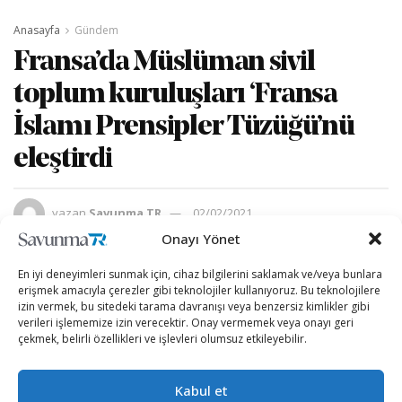
Anasayfa
Gündem
Fransa’da Müslüman sivil
toplum kuruluşları ‘Fransa
İslamı Prensipler Tüzüğü’nü
eleştirdi
yazan
Savunma TR
02/02/2021
A
A
Onayı Yönet
Okuma Süresi: 4 dakika okuma
En iyi deneyimleri sunmak için, cihaz bilgilerini saklamak ve/veya bunlara
erişmek amacıyla çerezler gibi teknolojiler kullanıyoruz. Bu teknolojilere
izin vermek, bu sitedeki tarama davranışı veya benzersiz kimlikler gibi
verileri işlememize izin verecektir. Onay vermemek veya onayı geri
çekmek, belirli özellikleri ve işlevleri olumsuz etkileyebilir.
Kabul et