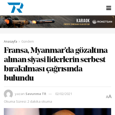
Anasayfa
Gündem
Fransa, Myanmar’da gözaltına
alınan siyasi liderlerin serbest
bırakılması çağrısında
bulundu
yazan
Savunma TR
02/02/2021
A
A
Okuma Süresi: 2 dakika okuma