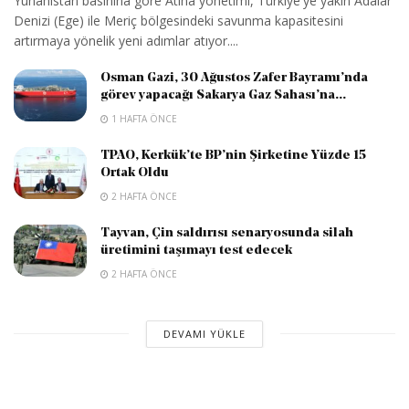
Yunanistan basınına göre Atina yönetimi, Türkiye'ye yakın Adalar
Denizi (Ege) ile Meriç bölgesindeki savunma kapasitesini
artırmaya yönelik yeni adımlar atıyor....
Osman Gazi, 30 Ağustos Zafer Bayramı’nda
görev yapacağı Sakarya Gaz Sahası’na...
1 HAFTA ÖNCE
TPAO, Kerkük’te BP’nin Şirketine Yüzde 15
Ortak Oldu
2 HAFTA ÖNCE
Tayvan, Çin saldırısı senaryosunda silah
üretimini taşımayı test edecek
2 HAFTA ÖNCE
DEVAMI YÜKLE