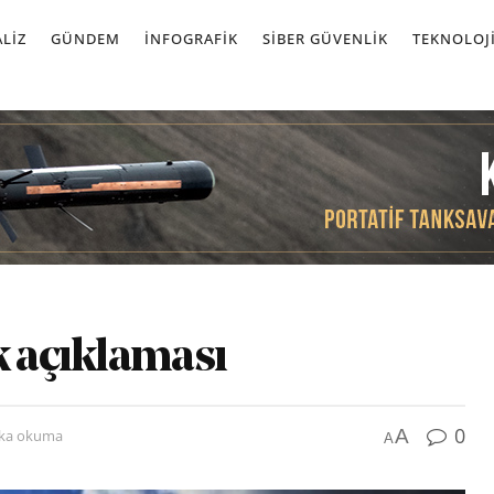
LIZ
GÜNDEM
İNFOGRAFIK
SIBER GÜVENLIK
TEKNOLOJ
k açıklaması
0
A
ika okuma
A