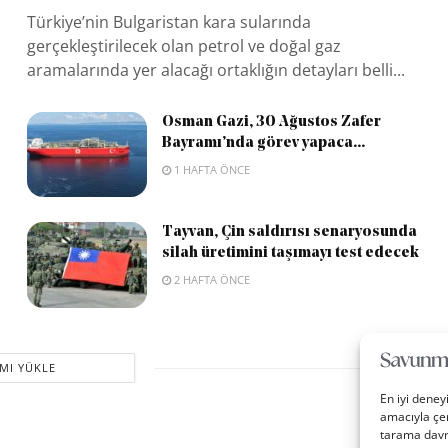
Türkiye’nin Bulgaristan kara sularında
gerçekleştirilecek olan petrol ve doğal gaz
aramalarında yer alacağı ortaklığın detayları belli...
Osman Gazi, 30 Ağustos Zafer
Bayramı’nda görev yapaca...
1 HAFTA ÖNCE
Tayvan, Çin saldırısı senaryosunda
silah üretimini taşımayı test edecek
2 HAFTA ÖNCE
MI YÜKLE
En iyi deney
amacıyla çer
tarama davra