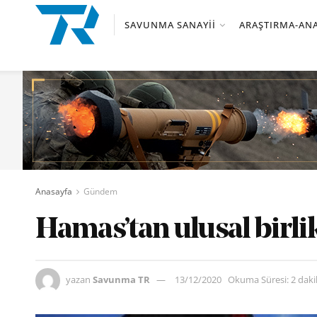
SAVUNMA SANAYII
ARAŞTIRMA-ANA
Anasayfa
Gündem
Hamas’tan ulusal birli
yazan
Savunma TR
13/12/2020
Okuma Süresi: 2 dak