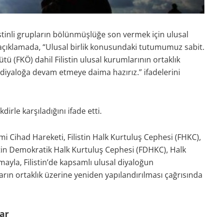
stinli grupların bölünmüşlüğe son vermek için ulusal
ı açıklamada, “Ulusal birlik konusundaki tutumumuz sabit.
ütü (FKÖ) dahil Filistin ulusal kurumlarının ortaklık
l diyaloğa devam etmeye daima hazırız.” ifadelerini
irle karşıladığını ifade etti.
ami Cihad Hareketi, Filistin Halk Kurtuluş Cephesi (FHKC),
istin Demokratik Halk Kurtuluş Cephesi (FDHKC), Halk
mayla, Filistin’de kapsamlı ulusal diyaloğun
arın ortaklık üzerine yeniden yapılandırılması çağrısında
ar