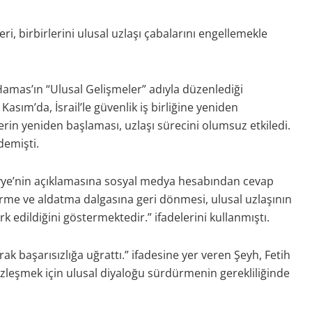
i, birbirlerini ulusal uzlaşı çabalarını engellemekle
 Hamas’ın “Ulusal Gelişmeler” adıyla düzenlediği
asım’da, İsrail’le güvenlik iş birliğine yeniden
lerin yeniden başlaması, uzlaşı sürecini olumsuz etkiledi.
demişti.
yye’nin açıklamasına sosyal medya hesabından cevap
irme ve aldatma dalgasına geri dönmesi, ulusal uzlaşının
k edildiğini göstermektedir.” ifadelerini kullanmıştı.
ak başarısızlığa uğrattı.” ifadesine yer veren Şeyh, Fetih
üzleşmek için ulusal diyaloğu sürdürmenin gerekliliğinde