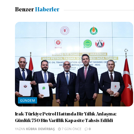
Benzer
Haberler
GÜNDEM
Irak-Türkiye Petrol Hattında Bir Yıllık Anlaşma:
Günlük 750 Bin Varillik Kapasite Tahsis Edildi
YAZAN
KÜBRA DEMIRBAŞ
7 GÜN ÖNCE
0