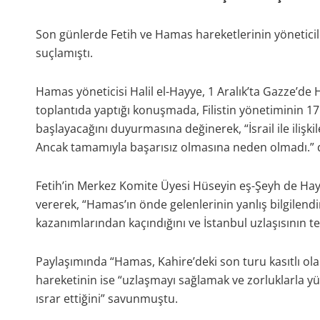
Son günlerde Fetih ve Hamas hareketlerinin yöneticiler
suçlamıştı.
Hamas yöneticisi Halil el-Hayye, 1 Aralık’ta Gazze’de
toplantıda yaptığı konuşmada, Filistin yönetiminin 17 K
başlayacağını duyurmasına değinerek, “İsrail ile ilişki
Ancak tamamıyla başarısız olmasına neden olmadı.” 
Fetih’in Merkez Komite Üyesi Hüseyin eş-Şeyh de Ha
vererek, “Hamas’ın önde gelenlerinin yanlış bilgilend
kazanımlarından kaçındığını ve İstanbul uzlaşısının ter
Paylaşımında “Hamas, Kahire’deki son turu kasıtlı olar
hareketinin ise “uzlaşmayı sağlamak ve zorluklarla y
ısrar ettiğini” savunmuştu.