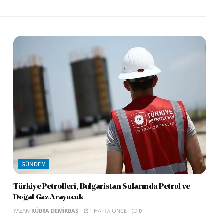
GÜNDEM
Türkiye Petrolleri, Bulgaristan Sularında Petrol ve
Doğal Gaz Arayacak
YAZAN
KÜBRA DEMIRBAŞ
1 HAFTA ÖNCE
0