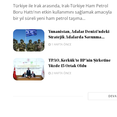
Türkiye ile Irak arasında, Irak-Türkiye Ham Petrol
Boru Hattı'nın etkin kullanımını sağlamak amacıyla
bir yıl süreli yeni ham petrol taşıma...
Yunanistan, Adalar Denizi’ndeki
Stratejik Adalarda Savunma...
1 HAFTA ÖNCE
TPAO, Kerkük’te BP’nin Şirketine
Yüzde 15 Ortak Oldu
2 HAFTA ÖNCE
DEVA