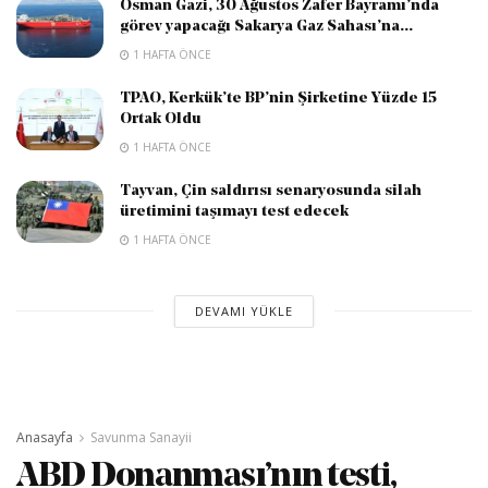
Osman Gazi, 30 Ağustos Zafer Bayramı’nda
görev yapacağı Sakarya Gaz Sahası’na...
1 HAFTA ÖNCE
TPAO, Kerkük’te BP’nin Şirketine Yüzde 15
Ortak Oldu
1 HAFTA ÖNCE
Tayvan, Çin saldırısı senaryosunda silah
üretimini taşımayı test edecek
1 HAFTA ÖNCE
DEVAMI YÜKLE
Anasayfa
Savunma Sanayii
ABD Donanması’nın testi,