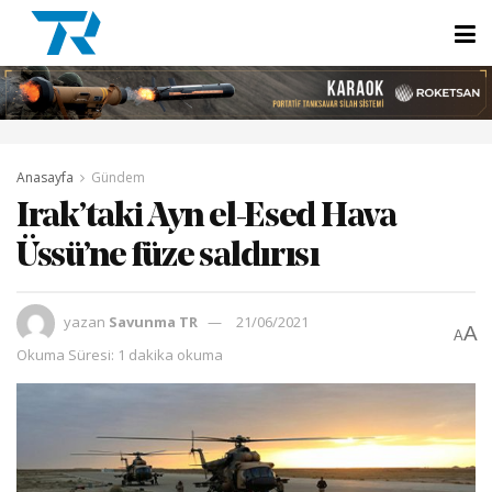
Anasayfa
Gündem
Irak’taki Ayn el-Esed Hava
Üssü’ne füze saldırısı
yazan
Savunma TR
21/06/2021
A
A
Okuma Süresi: 1 dakika okuma