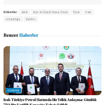
Etiketler:
abd
Ayn el-Esed Hava Üssü
füze
Irak
ortadoğu
Saldırı
Benzer
Haberler
GÜNDEM
Irak-Türkiye Petrol Hattında Bir Yıllık Anlaşma: Günlük