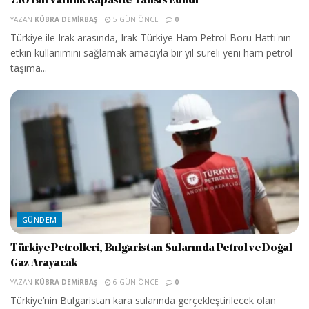
750 Bin Varillik Kapasite Tahsis Edildi
YAZAN
KÜBRA DEMIRBAŞ
5 GÜN ÖNCE
0
Türkiye ile Irak arasında, Irak-Türkiye Ham Petrol Boru Hattı'nın
etkin kullanımını sağlamak amacıyla bir yıl süreli yeni ham petrol
taşıma...
GÜNDEM
Türkiye Petrolleri, Bulgaristan Sularında Petrol ve Doğal
Gaz Arayacak
YAZAN
KÜBRA DEMIRBAŞ
6 GÜN ÖNCE
0
Türkiye’nin Bulgaristan kara sularında gerçekleştirilecek olan