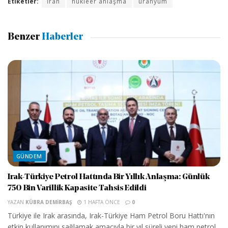
Etiketler:
İran
nükleer anlaşma
uranyum
Benzer
Haberler
GÜNDEM
Irak-Türkiye Petrol Hattında Bir Yıllık Anlaşma: Günlük
750 Bin Varillik Kapasite Tahsis Edildi
YAZAN
KÜBRA DEMIRBAŞ
1 HAFTA ÖNCE
0
Türkiye ile Irak arasında, Irak-Türkiye Ham Petrol Boru Hattı'nın
etkin kullanımını sağlamak amacıyla bir yıl süreli yeni ham petrol