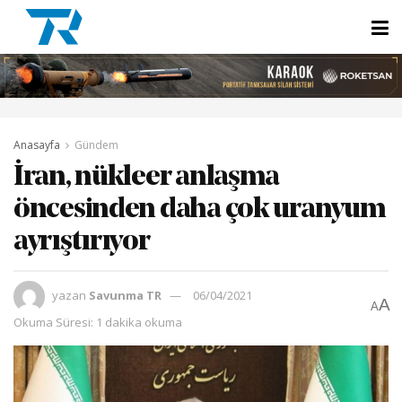
Anasayfa
Gündem
İran, nükleer anlaşma
öncesinden daha çok uranyum
ayrıştırıyor
yazan
Savunma TR
06/04/2021
A
A
Okuma Süresi: 1 dakika okuma