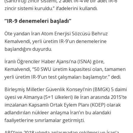
(santrifüj) zincir sistemi, 2 adet IR-4 ve bir adet IR-6
zincir sistemi kuruldu.” ifadelerini kullandı.
“IR-9 denemeleri başladı”
Öte yandan İran Atom Enerjisi Sözcüsü Behruz
Kemalvendi, yerli üretim IR-9’un denemelerine
başlandığını duyurdu.
İranlı Öğrenciler Haber Ajansı’na (ISNA) göre,
Kemalvendi, “50 SWU üretim kapasitesi olan, tamamen
yerli üretim IR-9’un test çalışmaları başlamıştır.” dedi.
Birleşmiş Milletler Güvenlik Konseyi’nin (BMGK) 5 daimi
üyesi ve Almanya (5+1 ülkeleri) ile İran arasında 2015’te
imzalanan Kapsamlı Ortak Eylem Planı (KOEP) olarak
adlandırılan nükleer anlaşma İran’ın bu alandaki
faaliyetlerine sınırlamalar getirmişti.
ABD’nin 2018 yılında anlaşmadan çekilmesi ve İran’a