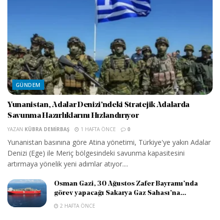
GÜNDEM
Yunanistan, Adalar Denizi’ndeki Stratejik Adalarda
Savunma Hazırlıklarını Hızlandırıyor
YAZAN
KÜBRA DEMIRBAŞ
1 HAFTA ÖNCE
0
Yunanistan basınına göre Atina yönetimi, Türkiye'ye yakın Adalar
Denizi (Ege) ile Meriç bölgesindeki savunma kapasitesini
artırmaya yönelik yeni adımlar atıyor....
Osman Gazi, 30 Ağustos Zafer Bayramı’nda
görev yapacağı Sakarya Gaz Sahası’na...
2 HAFTA ÖNCE