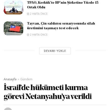
TPAO, Kerkük’te BP’nin Şirketine Yüzde 15
Ortak Oldu
2 HAFTA ÖNCE
Tayvan, Çin saldırısı senaryosunda silah
üretimini taşımayı test edecek
2 HAFTA ÖNCE
DEVAMI YÜKLE
Anasayfa
Gündem
İsrail’de hükümeti kurma
görevi Netanyahu’ya verildi