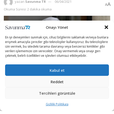
yazan
Savunma TR
06/04/2021
A
A
Okuma Süresi: 2 dakika okuma
Onayı Yönet
En iyi deneyimleri sunmak için, cihaz bilgilerini saklamak ve/veya bunlara
erişmek amacıyla çerezler gibi teknolojiler kullanıyoruz. Bu teknolojilere
izin vermek, bu sitedeki tarama davranışı veya benzersiz kimlikler gibi
verileri işlememize izin verecektir. Onay vermemek veya onayı geri
çekmek, belirli özellikleri ve işlevleri olumsuz etkileyebilir.
Kabul et
Reddet
İsrail Cumhurbaşkanı Reuven Rivlin, 23 Mart’ta yapılan
Tercihleri görüntüle
erken genel seçimde birinci olan Likud partisi lideri
Başbakan Binyamin Netanyahu’ya hükümeti kurma
Gizlilik Politikası
görevini verdi.