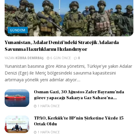
GÜNDEM
Yunanistan, Adalar Denizi’ndeki Stratejik Adalarda
Savunma Hazırlıklarını Hızlandırıyor
YAZAN
KÜBRA DEMIRBAŞ
6 GÜN ÖNCE
0
Yunanistan basınına göre Atina yönetimi, Türkiye'ye yakın Adalar
Denizi (Ege) ile Meriç bölgesindeki savunma kapasitesini
artırmaya yönelik yeni adımlar atıyor....
Osman Gazi, 30 Ağustos Zafer Bayramı’nda
görev yapacağı Sakarya Gaz Sahası’na...
1 HAFTA ÖNCE
TPAO, Kerkük’te BP’nin Şirketine Yüzde 15
Ortak Oldu
1 HAFTA ÖNCE