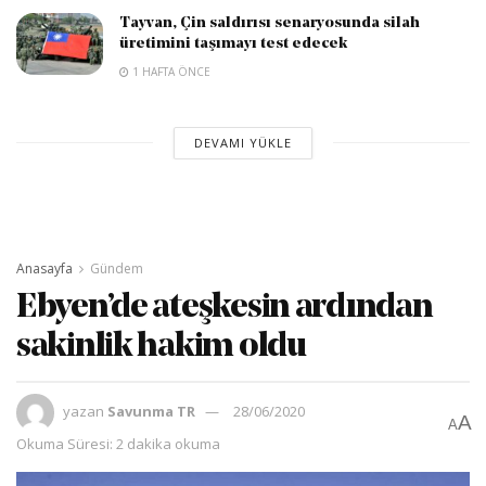
Tayvan, Çin saldırısı senaryosunda silah
üretimini taşımayı test edecek
1 HAFTA ÖNCE
DEVAMI YÜKLE
Anasayfa
Gündem
Ebyen’de ateşkesin ardından
sakinlik hakim oldu
yazan
Savunma TR
28/06/2020
A
A
Okuma Süresi: 2 dakika okuma