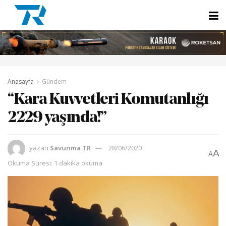
Anasayfa
Gündem
“Kara Kuvvetleri Komutanlığı
2229 yaşında!”
yazan
Savunma TR
28/06/2020
A
A
Okuma Süresi: 1 dakika okuma