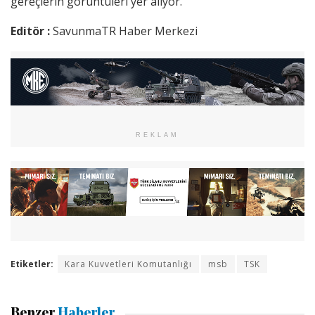
gereçlerin görüntüleri yer alıyor.
Editör :
SavunmaTR Haber Merkezi
REKLAM
Etiketler:
Kara Kuvvetleri Komutanlığı
msb
TSK
Benzer
Haberler