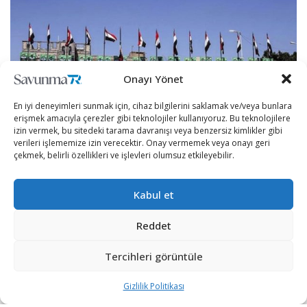
Onayı Yönet
En iyi deneyimleri sunmak için, cihaz bilgilerini saklamak ve/veya bunlara
erişmek amacıyla çerezler gibi teknolojiler kullanıyoruz. Bu teknolojilere
izin vermek, bu sitedeki tarama davranışı veya benzersiz kimlikler gibi
verileri işlememize izin verecektir. Onay vermemek veya onayı geri
çekmek, belirli özellikleri ve işlevleri olumsuz etkileyebilir.
Yemen’de hükümet güçleri ile Birleşik Arap
Kabul et
Emirlikleri’nin (BAE) desteklediği ayrılıkçı
Güney Geçiş
Konseyi
‘nin (
GGK
) ateşkese varmasının ardından
Reddet
haftalardır çatışmalara sahne olan Ebyen kentinde
sükunet hakim oldu.
Tercihleri görüntüle
Hükümet güçleri ile Güney Geçiş Konseyi (GGK)
Gizlilik Politikası
arasında Ebyen için yapılan ateşkes, bu sabah itibariyle