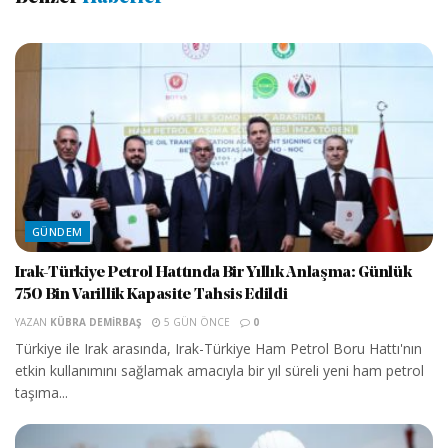
GÜNDEM
Irak-Türkiye Petrol Hattında Bir Yıllık Anlaşma: Günlük
750 Bin Varillik Kapasite Tahsis Edildi
YAZAN
KÜBRA DEMIRBAŞ
5 GÜN ÖNCE
0
Türkiye ile Irak arasında, Irak-Türkiye Ham Petrol Boru Hattı'nın
etkin kullanımını sağlamak amacıyla bir yıl süreli yeni ham petrol
taşıma...