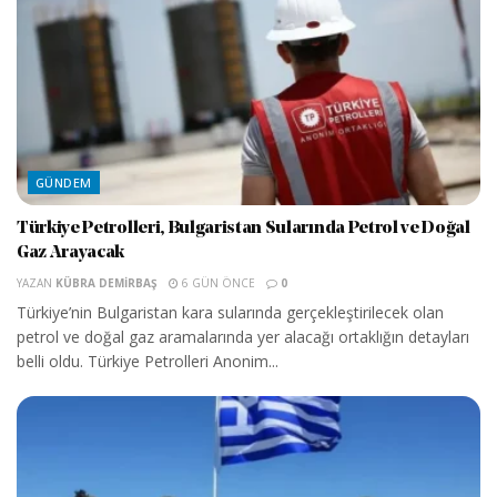
GÜNDEM
Türkiye Petrolleri, Bulgaristan Sularında Petrol ve Doğal
Gaz Arayacak
YAZAN
KÜBRA DEMIRBAŞ
6 GÜN ÖNCE
0
Türkiye’nin Bulgaristan kara sularında gerçekleştirilecek olan
petrol ve doğal gaz aramalarında yer alacağı ortaklığın detayları
belli oldu. Türkiye Petrolleri Anonim...