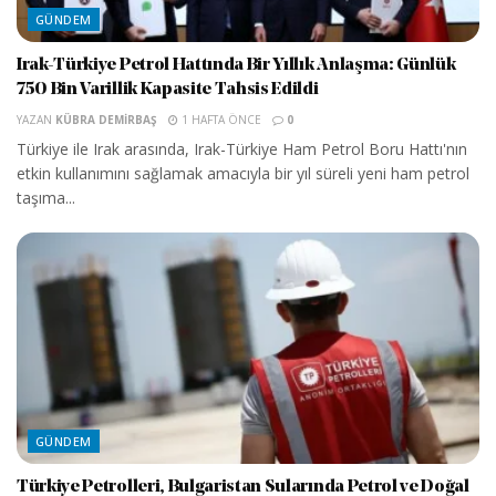
GÜNDEM
Irak-Türkiye Petrol Hattında Bir Yıllık Anlaşma: Günlük
750 Bin Varillik Kapasite Tahsis Edildi
YAZAN
KÜBRA DEMIRBAŞ
1 HAFTA ÖNCE
0
Türkiye ile Irak arasında, Irak-Türkiye Ham Petrol Boru Hattı'nın
etkin kullanımını sağlamak amacıyla bir yıl süreli yeni ham petrol
taşıma...
GÜNDEM
Türkiye Petrolleri, Bulgaristan Sularında Petrol ve Doğal