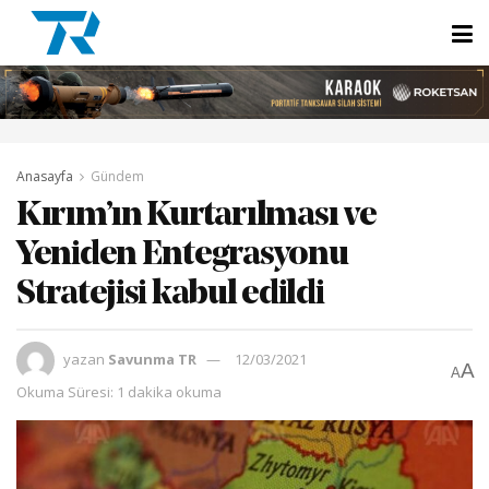
Anasayfa
Gündem
Kırım’ın Kurtarılması ve
Yeniden Entegrasyonu
Stratejisi kabul edildi
yazan
Savunma TR
12/03/2021
A
A
Okuma Süresi: 1 dakika okuma