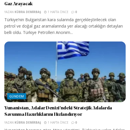
Gaz Arayacak
YAZAN
KÜBRA DEMIRBAŞ
1 HAFTA ÖNCE
0
Türkiye’nin Bulgaristan kara sularında gerçekleştirilecek olan
petrol ve doğal gaz aramalarında yer alacağı ortaklığın detayları
belli oldu. Türkiye Petrolleri Anonim...
GÜNDEM
Yunanistan, Adalar Denizi’ndeki Stratejik Adalarda
Savunma Hazırlıklarını Hızlandırıyor
YAZAN
KÜBRA DEMIRBAŞ
1 HAFTA ÖNCE
0