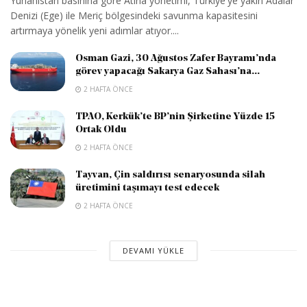
Yunanistan basınına göre Atina yönetimi, Türkiye'ye yakın Adalar
Denizi (Ege) ile Meriç bölgesindeki savunma kapasitesini
artırmaya yönelik yeni adımlar atıyor....
Osman Gazi, 30 Ağustos Zafer Bayramı’nda
görev yapacağı Sakarya Gaz Sahası’na...
2 HAFTA ÖNCE
TPAO, Kerkük’te BP’nin Şirketine Yüzde 15
Ortak Oldu
2 HAFTA ÖNCE
Tayvan, Çin saldırısı senaryosunda silah
üretimini taşımayı test edecek
2 HAFTA ÖNCE
DEVAMI YÜKLE