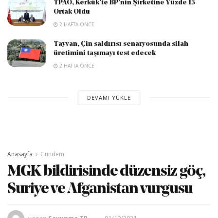
TPAO, Kerkük’te BP’nin Şirketine Yüzde 15
Ortak Oldu
2 HAFTA ÖNCE
Tayvan, Çin saldırısı senaryosunda silah
üretimini taşımayı test edecek
2 HAFTA ÖNCE
DEVAMI YÜKLE
Anasayfa
Gündem
MGK bildirisinde düzensiz göç,
Suriye ve Afganistan vurgusu
yazan
Savunma TR
01/10/2021