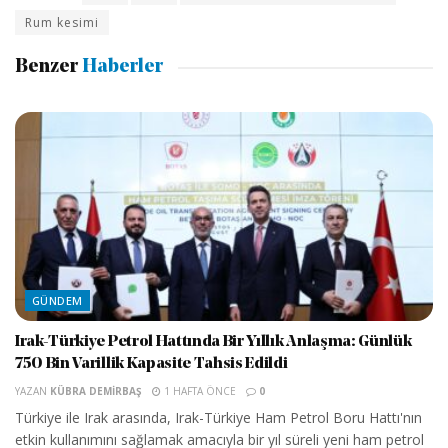
Rum kesimi
Benzer
Haberler
GÜNDEM
Irak-Türkiye Petrol Hattında Bir Yıllık Anlaşma: Günlük
750 Bin Varillik Kapasite Tahsis Edildi
YAZAN
KÜBRA DEMIRBAŞ
1 HAFTA ÖNCE
0
Türkiye ile Irak arasında, Irak-Türkiye Ham Petrol Boru Hattı'nın
etkin kullanımını sağlamak amacıyla bir yıl süreli yeni ham petrol