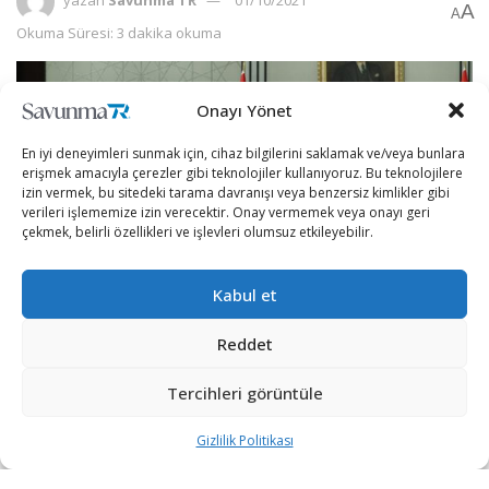
A
A
Okuma Süresi: 3 dakika okuma
Onayı Yönet
En iyi deneyimleri sunmak için, cihaz bilgilerini saklamak ve/veya bunlara
erişmek amacıyla çerezler gibi teknolojiler kullanıyoruz. Bu teknolojilere
izin vermek, bu sitedeki tarama davranışı veya benzersiz kimlikler gibi
verileri işlememize izin verecektir. Onay vermemek veya onayı geri
çekmek, belirli özellikleri ve işlevleri olumsuz etkileyebilir.
Kabul et
Reddet
Millî Güvenlik Kurulu (MGK), 30 Eylül’de Cumhurbaşkanı
Tercihleri görüntüle
Recep Tayyip Erdoğan’ın başkanlığında Cumhurbaşkanlığı
Külliyesi’nde toplandı.
Gizlilik Politikası