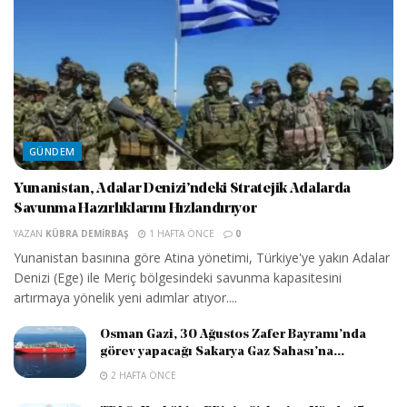
GÜNDEM
Yunanistan, Adalar Denizi’ndeki Stratejik Adalarda
Savunma Hazırlıklarını Hızlandırıyor
YAZAN
KÜBRA DEMIRBAŞ
1 HAFTA ÖNCE
0
Yunanistan basınına göre Atina yönetimi, Türkiye'ye yakın Adalar
Denizi (Ege) ile Meriç bölgesindeki savunma kapasitesini
artırmaya yönelik yeni adımlar atıyor....
Osman Gazi, 30 Ağustos Zafer Bayramı’nda
görev yapacağı Sakarya Gaz Sahası’na...
2 HAFTA ÖNCE