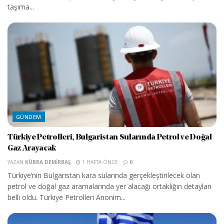
taşıma...
GÜNDEM
Türkiye Petrolleri, Bulgaristan Sularında Petrol ve Doğal
Gaz Arayacak
YAZAN
KÜBRA DEMIRBAŞ
1 HAFTA ÖNCE
0
Türkiye’nin Bulgaristan kara sularında gerçekleştirilecek olan
petrol ve doğal gaz aramalarında yer alacağı ortaklığın detayları
belli oldu. Türkiye Petrolleri Anonim...