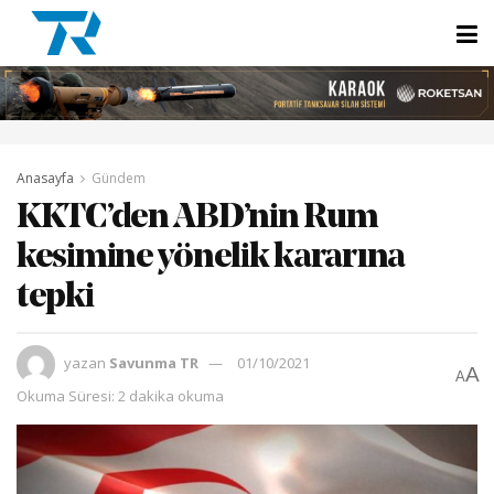
Anasayfa
Gündem
KKTC’den ABD’nin Rum
kesimine yönelik kararına
tepki
yazan
Savunma TR
01/10/2021
A
A
Okuma Süresi: 2 dakika okuma