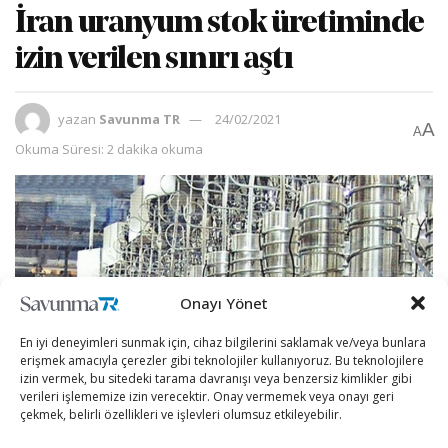
İran uranyum stok üretiminde
izin verilen sınırı aştı
yazan
Savunma TR
24/02/2021
A
A
Okuma Süresi: 2 dakika okuma
Onayı Yönet
En iyi deneyimleri sunmak için, cihaz bilgilerini saklamak ve/veya bunlara
erişmek amacıyla çerezler gibi teknolojiler kullanıyoruz. Bu teknolojilere
izin vermek, bu sitedeki tarama davranışı veya benzersiz kimlikler gibi
verileri işlememize izin verecektir. Onay vermemek veya onayı geri
çekmek, belirli özellikleri ve işlevleri olumsuz etkileyebilir.
[wpcc-iframe src=”https://open.spotify.com/embed-