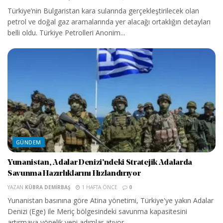
Türkiye’nin Bulgaristan kara sularında gerçekleştirilecek olan
petrol ve doğal gaz aramalarında yer alacağı ortaklığın detayları
belli oldu. Türkiye Petrolleri Anonim...
GÜNDEM
Yunanistan, Adalar Denizi’ndeki Stratejik Adalarda
Savunma Hazırlıklarını Hızlandırıyor
YAZAN
KÜBRA DEMIRBAŞ
1 HAFTA ÖNCE
0
Yunanistan basınına göre Atina yönetimi, Türkiye'ye yakın Adalar
Denizi (Ege) ile Meriç bölgesindeki savunma kapasitesini
artırmaya yönelik yeni adımlar atıyor....