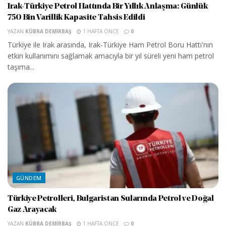
Irak-Türkiye Petrol Hattında Bir Yıllık Anlaşma: Günlük
750 Bin Varillik Kapasite Tahsis Edildi
YAZAN
KÜBRA DEMIRBAŞ
1 HAFTA ÖNCE
0
Türkiye ile Irak arasında, Irak-Türkiye Ham Petrol Boru Hattı'nın
etkin kullanımını sağlamak amacıyla bir yıl süreli yeni ham petrol
taşıma...
GÜNDEM
Türkiye Petrolleri, Bulgaristan Sularında Petrol ve Doğal
Gaz Arayacak
YAZAN
KÜBRA DEMIRBAŞ
1 HAFTA ÖNCE
0