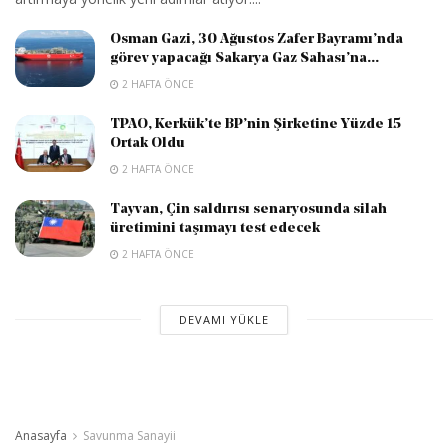
Osman Gazi, 30 Ağustos Zafer Bayramı’nda
görev yapacağı Sakarya Gaz Sahası’na...
2 HAFTA ÖNCE
TPAO, Kerkük’te BP’nin Şirketine Yüzde 15
Ortak Oldu
2 HAFTA ÖNCE
Tayvan, Çin saldırısı senaryosunda silah
üretimini taşımayı test edecek
2 HAFTA ÖNCE
DEVAMI YÜKLE
Anasayfa
Savunma Sanayii