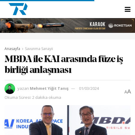
Anasayfa
Savunma Sanayii
MBDA ile KAI arasında füze iş
birliği anlaşması
yazan
Mehmet Yiğit Tanış
01/03/2024
A
A
Okuma Süresi: 2 dakika okuma