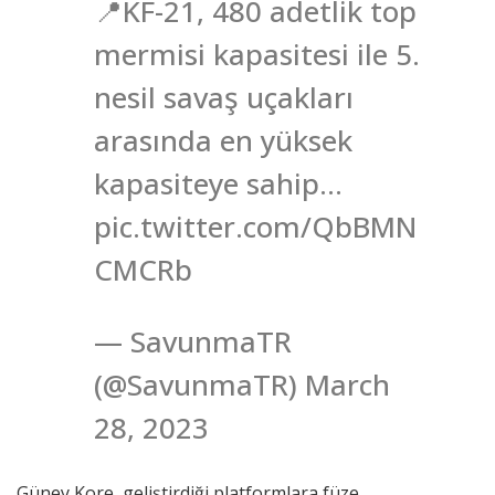
📍KF-21, 480 adetlik top
mermisi kapasitesi ile 5.
nesil savaş uçakları
arasında en yüksek
kapasiteye sahip…
pic.twitter.com/QbBMN
CMCRb
— SavunmaTR
(@SavunmaTR) March
28, 2023
Güney Kore, geliştirdiği platformlara füze