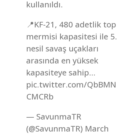
kullanıldı.
📍KF-21, 480 adetlik top
mermisi kapasitesi ile 5.
nesil savaş uçakları
arasında en yüksek
kapasiteye sahip…
pic.twitter.com/QbBMN
CMCRb
— SavunmaTR
(@SavunmaTR) March