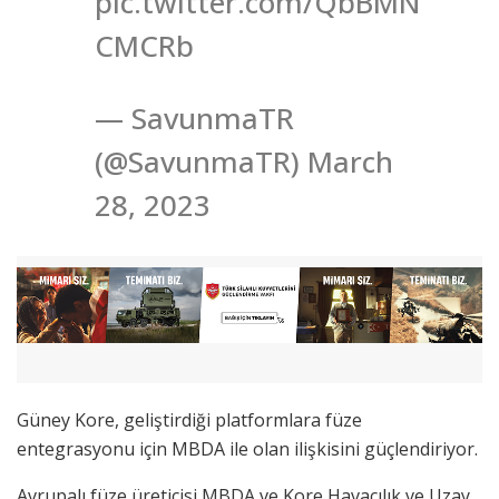
pic.twitter.com/QbBMN
CMCRb
— SavunmaTR
(@SavunmaTR) March
28, 2023
Güney Kore, geliştirdiği platformlara füze
entegrasyonu için MBDA ile olan ilişkisini güçlendiriyor.
Avrupalı füze üreticisi MBDA ve Kore Havacılık ve Uzay