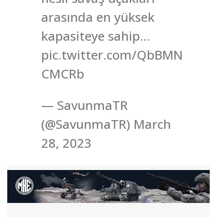
arasında en yüksek
kapasiteye sahip…
pic.twitter.com/QbBMN
CMCRb
— SavunmaTR
(@SavunmaTR) March
28, 2023