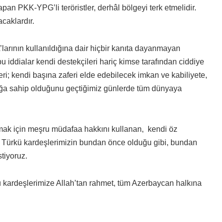
apan PKK-YPG’li teröristler, derhâl bölgeyi terk etmelidir.
acaklardır.
larının kullanıldığına dair hiçbir kanıta dayanmayan
u iddialar kendi destekçileri hariç kimse tarafından ciddiye
i; kendi başına zaferi elde edebilecek imkan ve kabiliyete,
lılığa sahip olduğunu geçtiğimiz günlerde tüm dünyaya
mak için meşru müdafaa hakkını kullanan, kendi öz
 Türkü kardeşlerimizin bundan önce olduğu gibi, bundan
tiyoruz.
ü kardeşlerimize Allah’tan rahmet, tüm Azerbaycan halkına