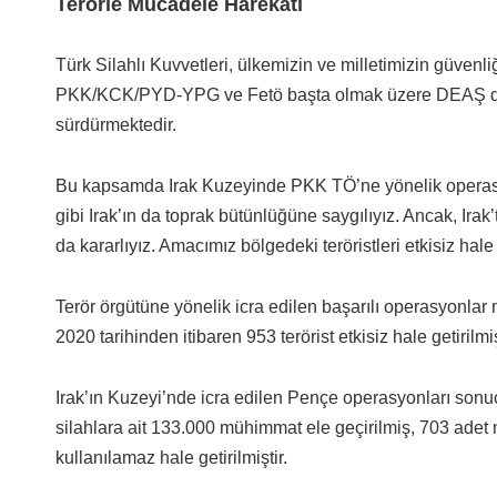
Terörle Mücadele Harekâtı
Türk Silahlı Kuvvetleri, ülkemizin ve milletimizin güvenl
PKK/KCK/PYD-YPG ve Fetö başta olmak üzere DEAŞ dâhil 
sürdürmektedir.
Bu kapsamda Irak Kuzeyinde PKK TÖ’ne yönelik operas
gibi Irak’ın da toprak bütünlüğüne saygılıyız. Ancak, Ira
da kararlıyız. Amacımız bölgedeki teröristleri etkisiz hale
Terör örgütüne yönelik icra edilen başarılı operasyonlar
2020 tarihinden itibaren 953 terörist etkisiz hale getirilmiş
Irak’ın Kuzeyi’nde icra edilen Pençe operasyonları sonu
silahlara ait 133.000 mühimmat ele geçirilmiş, 703 adet
kullanılamaz hale getirilmiştir.