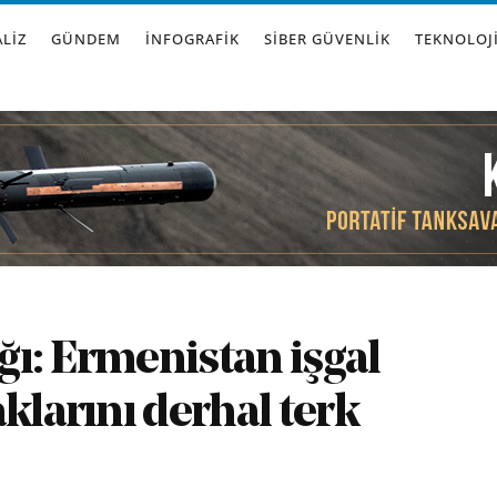
LIZ
GÜNDEM
İNFOGRAFIK
SIBER GÜVENLIK
TEKNOLOJ
ı: Ermenistan işgal
klarını derhal terk