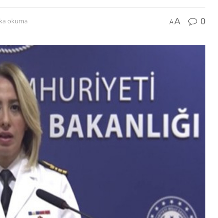
0
A
ika okuma
A