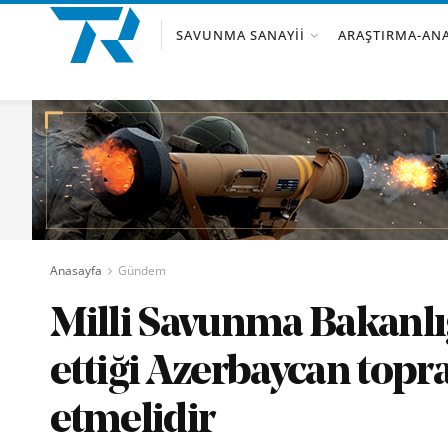
SAVUNMA SANAYII
ARAŞTIRMA-ANA
Anasayfa
Gündem
Milli Savunma Bakanlığ
ettiği Azerbaycan topra
etmelidir