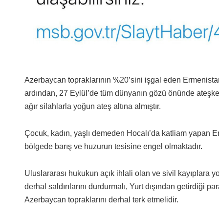
Azerbaycan topraklarının %20’sini işgal eden Ermenista
ardından, 27 Eylül’de tüm dünyanın gözü önünde ateşkesi
ağır silahlarla yoğun ateş altına almıştır.
Çocuk, kadın, yaşlı demeden Hocalı’da katliam yapan Er
bölgede barış ve huzurun tesisine engel olmaktadır.
Uluslararası hukukun açık ihlali olan ve sivil kayıplara y
derhal saldırılarını durdurmalı, Yurt dışından getirdiği para
Azerbaycan topraklarını derhal terk etmelidir.