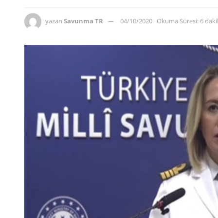
yazan
Savunma TR
04/10/2020
Okuma Süresi: 6 dak