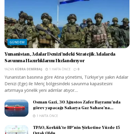
GÜNDEM
Yunanistan, Adalar Denizi’ndeki Stratejik Adalarda
Savunma Hazırlıklarını Hızlandırıyor
YAZAN
KÜBRA DEMIRBAŞ
1 HAFTA ÖNCE
0
Yunanistan basınına göre Atina yönetimi, Türkiye'ye yakın Adalar
Denizi (Ege) ile Meriç bölgesindeki savunma kapasitesini
artırmaya yönelik yeni adımlar atıyor....
Osman Gazi, 30 Ağustos Zafer Bayramı’nda
görev yapacağı Sakarya Gaz Sahası’na...
1 HAFTA ÖNCE
TPAO, Kerkük’te BP’nin Şirketine Yüzde 15
Ortak Oldu