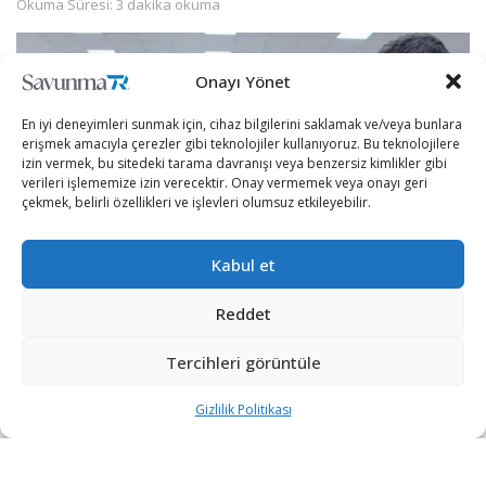
Okuma Süresi: 3 dakika okuma
Onayı Yönet
En iyi deneyimleri sunmak için, cihaz bilgilerini saklamak ve/veya bunlara
erişmek amacıyla çerezler gibi teknolojiler kullanıyoruz. Bu teknolojilere
izin vermek, bu sitedeki tarama davranışı veya benzersiz kimlikler gibi
verileri işlememize izin verecektir. Onay vermemek veya onayı geri
çekmek, belirli özellikleri ve işlevleri olumsuz etkileyebilir.
Kabul et
Reddet
[wpcc-iframe src=”https://open.spotify.com/embed-
podcast/episode/5d5uFyJnMKPdd4xUXPrRMj”
Tercihleri görüntüle
width=”100%” frameborder=”no” height=”152″
Gizlilik Politikası
scrolling=”no” allowtransparency=”true”
allow=”encrypted-media”]