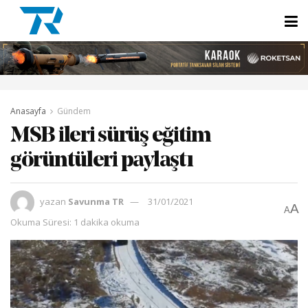
Anasayfa
Gündem
MSB ileri sürüş eğitim
görüntüleri paylaştı
yazan
Savunma TR
31/01/2021
A
A
Okuma Süresi: 1 dakika okuma