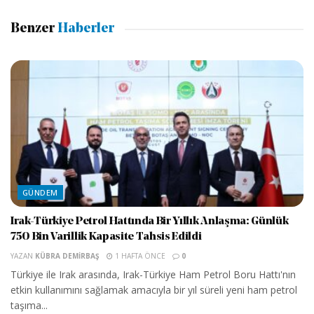
Benzer
Haberler
GÜNDEM
Irak-Türkiye Petrol Hattında Bir Yıllık Anlaşma: Günlük
750 Bin Varillik Kapasite Tahsis Edildi
YAZAN
KÜBRA DEMIRBAŞ
1 HAFTA ÖNCE
0
Türkiye ile Irak arasında, Irak-Türkiye Ham Petrol Boru Hattı'nın
etkin kullanımını sağlamak amacıyla bir yıl süreli yeni ham petrol
taşıma...