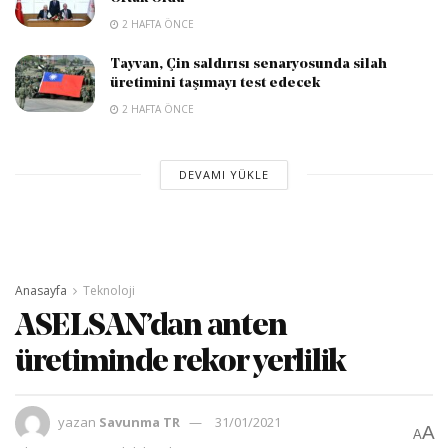
2 HAFTA ÖNCE
Tayvan, Çin saldırısı senaryosunda silah
üretimini taşımayı test edecek
2 HAFTA ÖNCE
DEVAMI YÜKLE
Anasayfa
Teknoloji
ASELSAN’dan anten
üretiminde rekor yerlilik
yazan
Savunma TR
31/01/2021
A
A