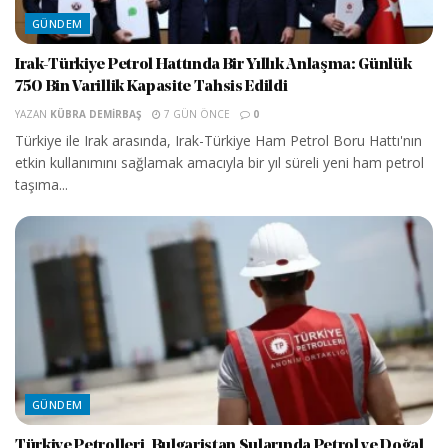
GÜNDEM
Irak-Türkiye Petrol Hattında Bir Yıllık Anlaşma: Günlük
750 Bin Varillik Kapasite Tahsis Edildi
YAZAN
KÜBRA DEMIRBAŞ
7 GÜN ÖNCE
0
Türkiye ile Irak arasında, Irak-Türkiye Ham Petrol Boru Hattı'nın
etkin kullanımını sağlamak amacıyla bir yıl süreli yeni ham petrol
taşıma...
GÜNDEM
Türkiye Petrolleri, Bulgaristan Sularında Petrol ve Doğal