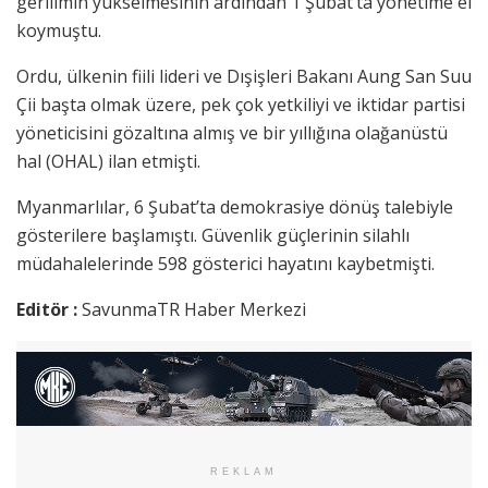
gerilimin yükselmesinin ardından 1 Şubat’ta yönetime el
koymuştu.
Ordu, ülkenin fiili lideri ve Dışişleri Bakanı Aung San Suu
Çii başta olmak üzere, pek çok yetkiliyi ve iktidar partisi
yöneticisini gözaltına almış ve bir yıllığına olağanüstü
hal (OHAL) ilan etmişti.
Myanmarlılar, 6 Şubat’ta demokrasiye dönüş talebiyle
gösterilere başlamıştı. Güvenlik güçlerinin silahlı
müdahalelerinde 598 gösterici hayatını kaybetmişti.
Editör :
SavunmaTR Haber Merkezi
REKLAM