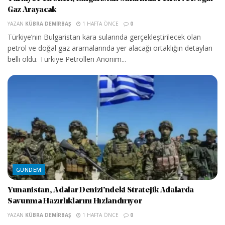
Gaz Arayacak
YAZAN
KÜBRA DEMIRBAŞ
1 HAFTA ÖNCE
0
Türkiye’nin Bulgaristan kara sularında gerçekleştirilecek olan
petrol ve doğal gaz aramalarında yer alacağı ortaklığın detayları
belli oldu. Türkiye Petrolleri Anonim...
GÜNDEM
Yunanistan, Adalar Denizi’ndeki Stratejik Adalarda
Savunma Hazırlıklarını Hızlandırıyor
YAZAN
KÜBRA DEMIRBAŞ
1 HAFTA ÖNCE
0