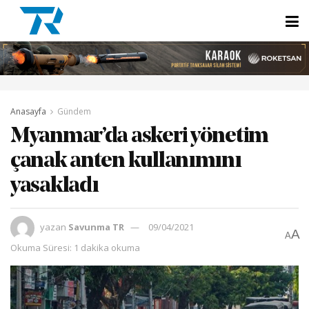
Anasayfa
Gündem
Myanmar’da askeri yönetim
çanak anten kullanımını
yasakladı
yazan
Savunma TR
09/04/2021
A
A
Okuma Süresi: 1 dakika okuma