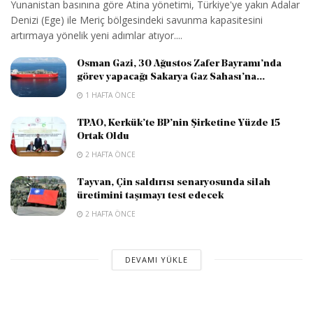
Yunanistan basınına göre Atina yönetimi, Türkiye'ye yakın Adalar
Denizi (Ege) ile Meriç bölgesindeki savunma kapasitesini
artırmaya yönelik yeni adımlar atıyor....
Osman Gazi, 30 Ağustos Zafer Bayramı’nda
görev yapacağı Sakarya Gaz Sahası’na...
1 HAFTA ÖNCE
TPAO, Kerkük’te BP’nin Şirketine Yüzde 15
Ortak Oldu
2 HAFTA ÖNCE
Tayvan, Çin saldırısı senaryosunda silah
üretimini taşımayı test edecek
2 HAFTA ÖNCE
DEVAMI YÜKLE