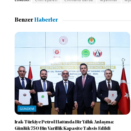
Benzer
Haberler
GÜNDEM
Irak-Türkiye Petrol Hattında Bir Yıllık Anlaşma:
Günlük 750 Bin Varillik Kapasite Tahsis Edildi