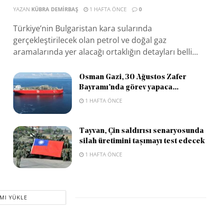
YAZAN
KÜBRA DEMIRBAŞ
1 HAFTA ÖNCE
0
Türkiye’nin Bulgaristan kara sularında
gerçekleştirilecek olan petrol ve doğal gaz
aramalarında yer alacağı ortaklığın detayları belli...
Osman Gazi, 30 Ağustos Zafer
Bayramı’nda görev yapaca...
1 HAFTA ÖNCE
Tayvan, Çin saldırısı senaryosunda
silah üretimini taşımayı test edecek
1 HAFTA ÖNCE
MI YÜKLE