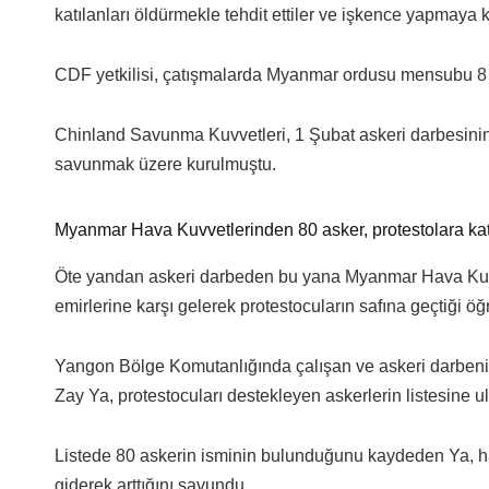
katılanları öldürmekle tehdit ettiler ve işkence yapmaya ka
CDF yetkilisi, çatışmalarda Myanmar ordusu mensubu 8 
Chinland Savunma Kuvvetleri, 1 Şubat askeri darbesinin
savunmak üzere kurulmuştu.
Myanmar Hava Kuvvetlerinden 80 asker, protestolara kat
Öte yandan askeri darbeden bu yana Myanmar Hava Kuvve
emirlerine karşı gelerek protestocuların safına geçtiği öğr
Yangon Bölge Komutanlığında çalışan ve askeri darbenin 
Zay Ya, protestocuları destekleyen askerlerin listesine ulaş
Listede 80 askerin isminin bulunduğunu kaydeden Ya, ha
giderek arttığını savundu.