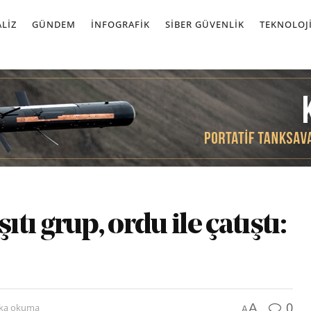
LIZ
GÜNDEM
İNFOGRAFIK
SIBER GÜVENLIK
TEKNOLOJ
ı grup, ordu ile çatıştı:
0
A
ika okuma
A