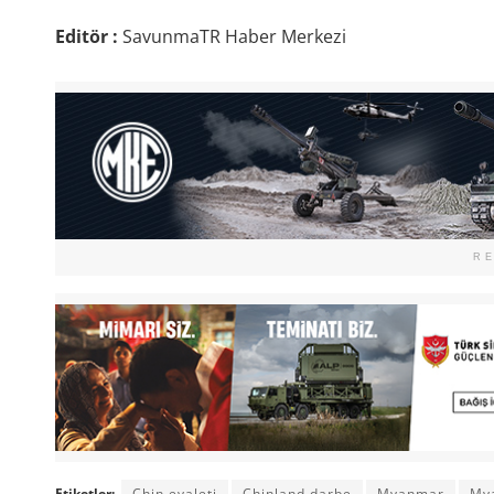
Editör :
SavunmaTR Haber Merkezi
R
Etiketler:
Chin eyaleti
Chinland darbe
Myanmar
My