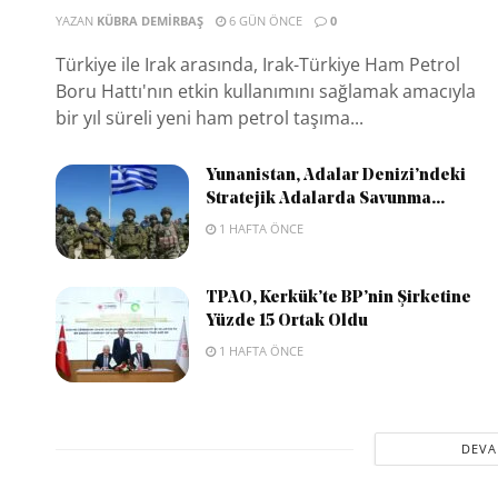
YAZAN
KÜBRA DEMIRBAŞ
6 GÜN ÖNCE
0
Türkiye ile Irak arasında, Irak-Türkiye Ham Petrol
Boru Hattı'nın etkin kullanımını sağlamak amacıyla
bir yıl süreli yeni ham petrol taşıma...
Yunanistan, Adalar Denizi’ndeki
Stratejik Adalarda Savunma...
1 HAFTA ÖNCE
TPAO, Kerkük’te BP’nin Şirketine
Yüzde 15 Ortak Oldu
1 HAFTA ÖNCE
DEVA