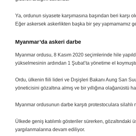
Ya, ordunun siyasete karşımasına başından beri karşı o
Eğer askersek askerlikten başka bir şey yapmamamız gerek
Myanmar’da askeri darbe
Myanmar ordusu, 8 Kasım 2020 seçimlerinde hile yapıldığı
yükselmesinin ardından 1 Şubat’ta yönetime el koymuşt
Ordu, ülkenin fiili lideri ve Dışişleri Bakanı Aung San Suu
yöneticisini gözaltına almış ve bir yıllığına olağanüstü hal
Myanmar ordusunun darbe karşıtı protestoculara silahlı m
Ülkede geniş katılımlı gösteriler sürerken, gözaltındaki
yargılanmalarına devam ediliyor.