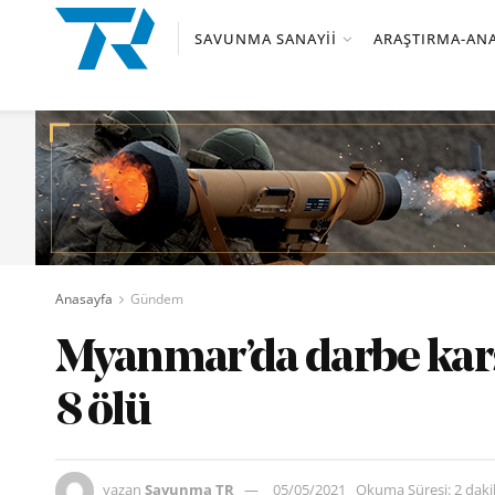
SAVUNMA SANAYII
ARAŞTIRMA-ANA
Anasayfa
Gündem
Myanmar’da darbe karşıt
8 ölü
yazan
Savunma TR
05/05/2021
Okuma Süresi: 2 dak