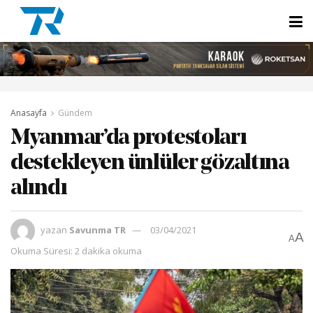
Anasayfa
Gündem
Myanmar’da protestoları
destekleyen ünlüler gözaltına
alındı
yazan
Savunma TR
03/04/2021
A
A
Okuma Süresi: 2 dakika okuma