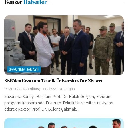
Benzer
Haberler
SAVUNMA SANAYII
SSB’den Erzurum Teknik Üniversitesi’ne Ziyaret
YAZAN
KÜBRA DEMIRBAŞ
23 SAAT ÖNCE
0
Savunma Sanayii Başkanı Prof. Dr. Haluk Görgün, Erzurum
programı kapsamında Erzurum Teknik Üniversitesi’ni ziyaret
ederek Rektör Prof. Dr. Bülent Çakmak...