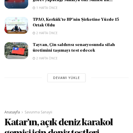
görev yapacağı Sakarya Gaz Sahası’na...
1 HAFTA ÖNCE
TPAO, Kerkük’te BP’nin Şirketine Yüzde 15
Ortak Oldu
2 HAFTA ÖNCE
Tayvan, Çin saldırısı senaryosunda silah
üretimini taşımayı test edecek
2 HAFTA ÖNCE
DEVAMI YÜKLE
Anasayfa
Savunma Sanayii
Katar’ın, açık deniz karakol