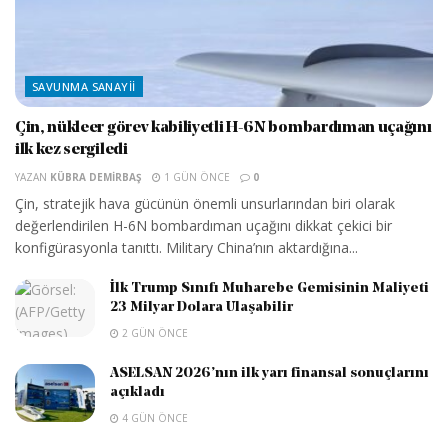
SAVUNMA SANAYII
Çin, nükleer görev kabiliyetli H-6N bombardıman uçağını
ilk kez sergiledi
YAZAN
KÜBRA DEMIRBAŞ
1 GÜN ÖNCE
0
Çin, stratejik hava gücünün önemli unsurlarından biri olarak
değerlendirilen H-6N bombardıman uçağını dikkat çekici bir
konfigürasyonla tanıttı. Military China’nın aktardığına...
İlk Trump Sınıfı Muharebe Gemisinin Maliyeti
23 Milyar Dolara Ulaşabilir
2 GÜN ÖNCE
ASELSAN 2026’nın ilk yarı finansal sonuçlarını
açıkladı
4 GÜN ÖNCE