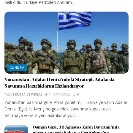
belli oldu. Türkiye Petrolleri Anonim...
GÜNDEM
Yunanistan, Adalar Denizi’ndeki Stratejik Adalarda
Savunma Hazırlıklarını Hızlandırıyor
YAZAN
KÜBRA DEMIRBAŞ
1 HAFTA ÖNCE
0
Yunanistan basınına göre Atina yönetimi, Türkiye'ye yakın Adalar
Denizi (Ege) ile Meriç bölgesindeki savunma kapasitesini
artırmaya yönelik yeni adımlar atıyor....
Osman Gazi, 30 Ağustos Zafer Bayramı’nda