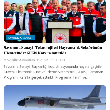
SAVUNMA SANAYII
Savunma Sanayii Teknolojileri Hayvancılık Sektörünün
Hizmetinde: GEKİS Kars’ta tanıtıldı
YAZAN
KÜBRA DEMIRBAŞ
23 SAAT ÖNCE
0
Savunma Sanayii Başkanlığı koordinasyonunda hayata geçirilen
Güvenli Elektronik Küpe ve İzleme Sistemi’nin (GEKİS) Lansman
Programı Kars’ta gerçekleştirildi. Programa Tarım ve...