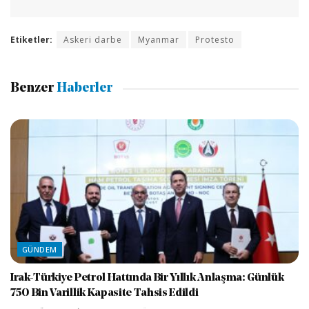
Etiketler:
Askeri darbe
Myanmar
Protesto
Benzer
Haberler
GÜNDEM
Irak-Türkiye Petrol Hattında Bir Yıllık Anlaşma: Günlük
750 Bin Varillik Kapasite Tahsis Edildi