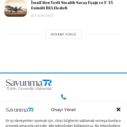
İsrail’den Yerli Stealth Savaş Uçağı ve F-35
Esintili İHA Hedefi
4 GÜN ÖNCE
DEVAMI YÜKLE
“Etkin, Güvenilir, Haberdar”
+90 530 308 17 96
Onayı Yönet
En iyi deneyimleri sunmak için, cihaz bilgilerini saklamak ve/veya bunlara
iletisim@savunmatr.com
erişmek amacıyla çerezler gibi teknolojiler kullanıyoruz. Bu teknolojilere