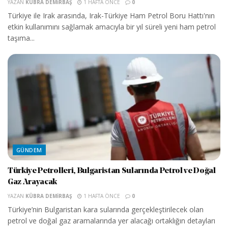
YAZAN
KÜBRA DEMIRBAŞ
1 HAFTA ÖNCE
0
Türkiye ile Irak arasında, Irak-Türkiye Ham Petrol Boru Hattı'nın
etkin kullanımını sağlamak amacıyla bir yıl süreli yeni ham petrol
taşıma...
GÜNDEM
Türkiye Petrolleri, Bulgaristan Sularında Petrol ve Doğal
Gaz Arayacak
YAZAN
KÜBRA DEMIRBAŞ
1 HAFTA ÖNCE
0
Türkiye’nin Bulgaristan kara sularında gerçekleştirilecek olan
petrol ve doğal gaz aramalarında yer alacağı ortaklığın detayları