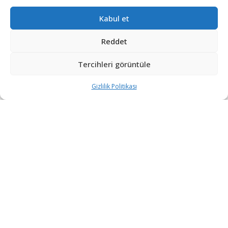
Kabul et
Reddet
Tercihleri görüntüle
[wpcc-iframe src=”https://open.spotify.com/embed-
podcast/episode/6J95KXS2A06Mkr7XB3JPCx”
Gizlilik Politikası
width=”100%” frameborder=”no” height=”152″
scrolling=”no” allowtransparency=”true”
allow=”encrypted-media”]
ASELSAN tarafından emniyet güçlerinin kullanımına
sunulan kent güvenliği yönetim ve plaka tanıma
sistemleri yaygınlaşıyor, sistemlere yeni kabiliyetler
ekleniyor.
ASELSAN, Emniyet Genel Müdürlüğünün ilave
ihtiyaçlarını karşılamak üzere 2020’nin son gününde