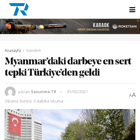
Anasayfa
Gündem
Myanmar’daki darbeye en sert
tepki Türkiye’den geldi
yazan
Savunma TR
01/02/2021
A
A
Okuma Süresi: 3 dakika okuma