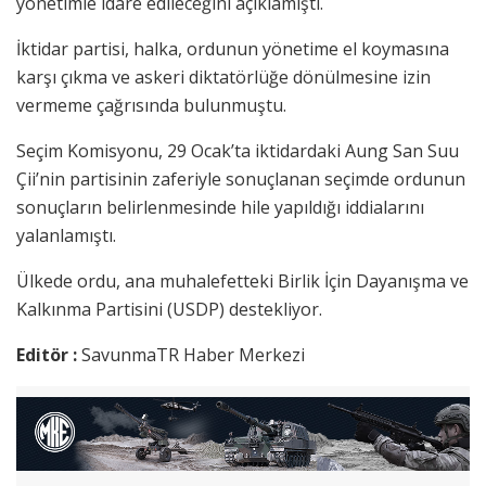
yönetimle idare edileceğini açıklamıştı.
İktidar partisi, halka, ordunun yönetime el koymasına
karşı çıkma ve askeri diktatörlüğe dönülmesine izin
vermeme çağrısında bulunmuştu.
Seçim Komisyonu, 29 Ocak’ta iktidardaki Aung San Suu
Çii’nin partisinin zaferiyle sonuçlanan seçimde ordunun
sonuçların belirlenmesinde hile yapıldığı iddialarını
yalanlamıştı.
Ülkede ordu, ana muhalefetteki Birlik İçin Dayanışma ve
Kalkınma Partisini (USDP) destekliyor.
Editör :
SavunmaTR Haber Merkezi