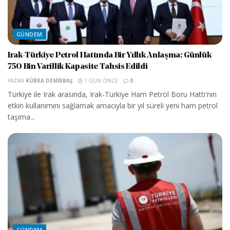
GÜNDEM
Irak-Türkiye Petrol Hattında Bir Yıllık Anlaşma: Günlük
750 Bin Varillik Kapasite Tahsis Edildi
YAZAN
KÜBRA DEMIRBAŞ
7 GÜN ÖNCE
0
Türkiye ile Irak arasında, Irak-Türkiye Ham Petrol Boru Hattı'nın
etkin kullanımını sağlamak amacıyla bir yıl süreli yeni ham petrol
taşıma...
GÜNDEM