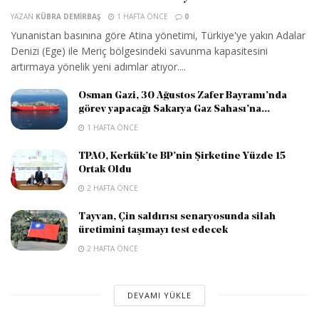
YAZAN
KÜBRA DEMIRBAŞ
1 HAFTA ÖNCE
0
Yunanistan basınına göre Atina yönetimi, Türkiye'ye yakın Adalar
Denizi (Ege) ile Meriç bölgesindeki savunma kapasitesini
artırmaya yönelik yeni adımlar atıyor....
Osman Gazi, 30 Ağustos Zafer Bayramı’nda
görev yapacağı Sakarya Gaz Sahası’na...
1 HAFTA ÖNCE
TPAO, Kerkük’te BP’nin Şirketine Yüzde 15
Ortak Oldu
2 HAFTA ÖNCE
Tayvan, Çin saldırısı senaryosunda silah
üretimini taşımayı test edecek
2 HAFTA ÖNCE
DEVAMI YÜKLE