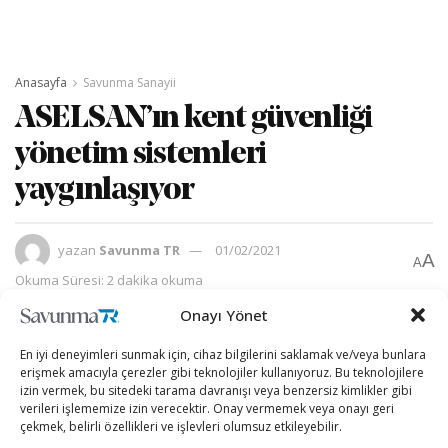
Anasayfa
Savunma Sanayii
ASELSAN’ın kent güvenliği
yönetim sistemleri
yaygınlaşıyor
yazan
Savunma TR
01/02/2021
A
A
Okuma Süresi: 2 dakika okuma
Onayı Yönet
En iyi deneyimleri sunmak için, cihaz bilgilerini saklamak ve/veya bunlara
erişmek amacıyla çerezler gibi teknolojiler kullanıyoruz. Bu teknolojilere
izin vermek, bu sitedeki tarama davranışı veya benzersiz kimlikler gibi
verileri işlememize izin verecektir. Onay vermemek veya onayı geri
çekmek, belirli özellikleri ve işlevleri olumsuz etkileyebilir.