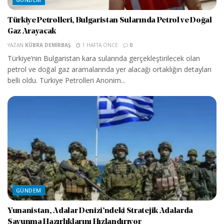
Türkiye Petrolleri, Bulgaristan Sularında Petrol ve Doğal
Gaz Arayacak
YAZAN
KÜBRA DEMIRBAŞ
1 HAFTA ÖNCE
0
Türkiye’nin Bulgaristan kara sularında gerçekleştirilecek olan
petrol ve doğal gaz aramalarında yer alacağı ortaklığın detayları
belli oldu. Türkiye Petrolleri Anonim...
GÜNDEM
Yunanistan, Adalar Denizi’ndeki Stratejik Adalarda
Savunma Hazırlıklarını Hızlandırıyor