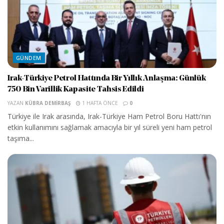
GÜNDEM
Irak-Türkiye Petrol Hattında Bir Yıllık Anlaşma: Günlük
750 Bin Varillik Kapasite Tahsis Edildi
YAZAN
KÜBRA DEMIRBAŞ
1 HAFTA ÖNCE
0
Türkiye ile Irak arasında, Irak-Türkiye Ham Petrol Boru Hattı'nın
etkin kullanımını sağlamak amacıyla bir yıl süreli yeni ham petrol
taşıma...