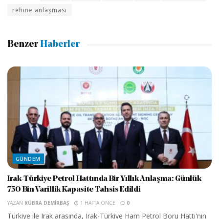
rehine anlaşması
Benzer
Haberler
GÜNDEM
Irak-Türkiye Petrol Hattında Bir Yıllık Anlaşma: Günlük
750 Bin Varillik Kapasite Tahsis Edildi
YAZAN
KÜBRA DEMIRBAŞ
1 HAFTA ÖNCE
0
Türkiye ile Irak arasında, Irak-Türkiye Ham Petrol Boru Hattı'nın