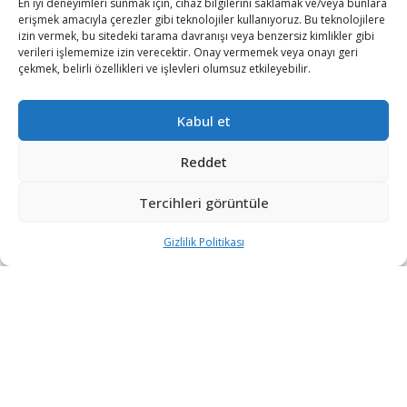
En iyi deneyimleri sunmak için, cihaz bilgilerini saklamak ve/veya bunlara
erişmek amacıyla çerezler gibi teknolojiler kullanıyoruz. Bu teknolojilere
Yunanistan, Adalar Denizi’ndeki Stratejik Adalarda
izin vermek, bu sitedeki tarama davranışı veya benzersiz kimlikler gibi
Savunma Hazırlıklarını Hızlandırıyor
verileri işlememize izin verecektir. Onay vermemek veya onayı geri
YAZAN
KÜBRA DEMIRBAŞ
1 HAFTA ÖNCE
0
çekmek, belirli özellikleri ve işlevleri olumsuz etkileyebilir.
Yunanistan basınına göre Atina yönetimi, Türkiye'ye yakın Adalar
Denizi (Ege) ile Meriç bölgesindeki savunma kapasitesini
Kabul et
artırmaya yönelik yeni adımlar atıyor....
Reddet
Osman Gazi, 30 Ağustos Zafer Bayramı’nda
görev yapacağı Sakarya Gaz Sahası’na
Tercihleri görüntüle
uğurlanıyor
2 HAFTA ÖNCE
Gizlilik Politikası
TPAO, Kerkük’te BP’nin Şirketine Yüzde 15
Ortak Oldu
2 HAFTA ÖNCE
Tayvan, Çin saldırısı senaryosunda silah
üretimini taşımayı test edecek
2 HAFTA ÖNCE