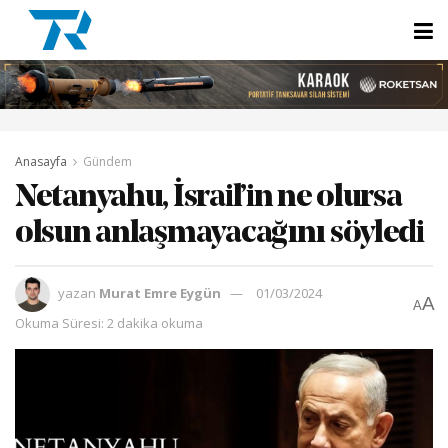
Anasayfa
Gündem
Netanyahu, İsrail’in ne olursa
olsun anlaşmayacağını söyledi
yazan
Murat Emre Eygün
01/03/2024
A
A
Okuma Süresi: 2 dakika okuma