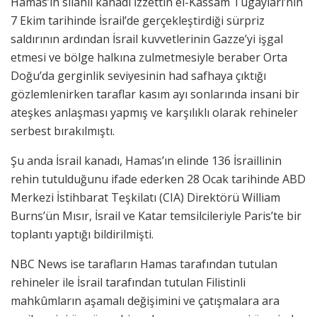
Hamas’ın silahlı kanadı İzzettin el-Kassam Tugayları’nın
7 Ekim tarihinde İsrail’de gerçekleştirdiği sürpriz
saldırının ardından İsrail kuvvetlerinin Gazze’yi işgal
etmesi ve bölge halkına zulmetmesiyle beraber Orta
Doğu’da gerginlik seviyesinin had safhaya çıktığı
gözlemlenirken taraflar kasım ayı sonlarında insani bir
ateşkes anlaşması yapmış ve karşılıklı olarak rehineler
serbest bırakılmıştı.
Şu anda İsrail kanadı, Hamas’ın elinde 136 İsraillinin
rehin tutulduğunu ifade ederken 28 Ocak tarihinde ABD
Merkezi İstihbarat Teşkilatı (CIA) Direktörü William
Burns’ün Mısır, İsrail ve Katar temsilcileriyle Paris’te bir
toplantı yaptığı bildirilmişti.
NBC News ise tarafların Hamas tarafından tutulan
rehineler ile İsrail tarafından tutulan Filistinli
mahkûmların aşamalı değişimini ve çatışmalara ara