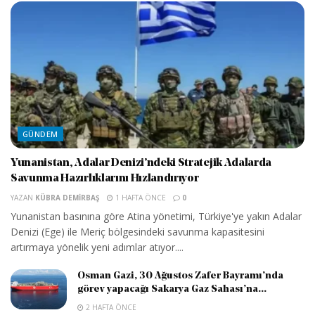
GÜNDEM
Yunanistan, Adalar Denizi’ndeki Stratejik Adalarda
Savunma Hazırlıklarını Hızlandırıyor
YAZAN
KÜBRA DEMIRBAŞ
1 HAFTA ÖNCE
0
Yunanistan basınına göre Atina yönetimi, Türkiye'ye yakın Adalar
Denizi (Ege) ile Meriç bölgesindeki savunma kapasitesini
artırmaya yönelik yeni adımlar atıyor....
Osman Gazi, 30 Ağustos Zafer Bayramı’nda
görev yapacağı Sakarya Gaz Sahası’na...
2 HAFTA ÖNCE