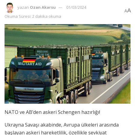
yazan
Ozan Akarsu
01/03/2024
A
A
Okuma Süresi: 2 dakika okuma
NATO ve AB’den askeri Schengen hazırlığı!
Ukrayna Savaşı akabinde, Avrupa ülkeleri arasında
başlayan askeri hareketlilik, özellikle sevkiyat