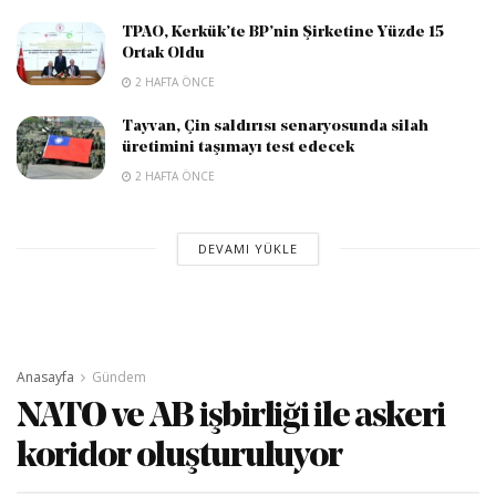
TPAO, Kerkük’te BP’nin Şirketine Yüzde 15
Ortak Oldu
2 HAFTA ÖNCE
Tayvan, Çin saldırısı senaryosunda silah
üretimini taşımayı test edecek
2 HAFTA ÖNCE
DEVAMI YÜKLE
Anasayfa
Gündem
NATO ve AB işbirliği ile askeri
koridor oluşturuluyor