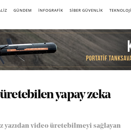
LIZ
GÜNDEM
İNFOGRAFIK
SIBER GÜVENLIK
TEKNOLOJ
üretebilen yapay zeka
 yazıdan video üretebilmeyi sağlayan