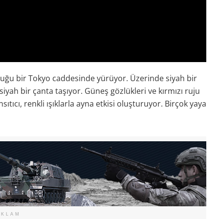
olduğu bir Tokyo caddesinde yürüyor. Üzerinde siyah bir
 siyah bir çanta taşıyor. Güneş gözlükleri ve kırmızı ruju
ıtıcı, renkli ışıklarla ayna etkisi oluşturuyor. Birçok yaya
EKLAM