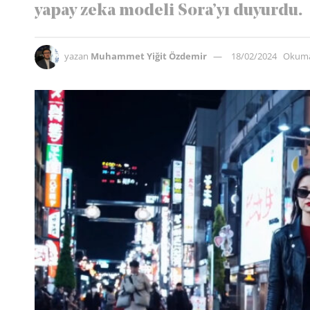
yapay zeka modeli Sora’yı duyurdu.
yazan
Muhammet Yiğit Özdemir
18/02/2024
Okuma 