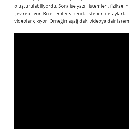
oluşturulabiliyordu. Sora ise yazılı istemleri, fizikse
çevirebiliyor. Bu istemler videoda istenen detaylar
videolar çıkıyor. Örneğin aşağıdaki videoya dair istem