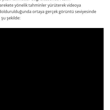
l harekete yönelik tahminler yürüterek videoya
la doldurulduğunda ortaya gerçek görüntü seviyesinde
 şu şekilde: