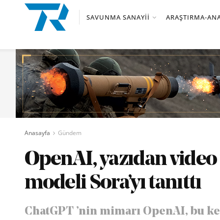
SAVUNMA SANAYII
ARAŞTIRMA-ANA
Anasayfa
Gündem
OpenAI, yazıdan video 
modeli Sora’yı tanıttı
ChatGPT ’nin mimarı OpenAI, bu kez