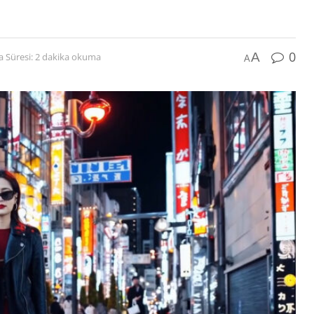
0
A
Süresi: 2 dakika okuma
A