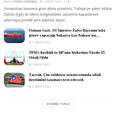
YAZAN
KÜBRA DEMIRBAŞ
1 HAFTA ÖNCE
0
Yunanistan basınına göre Atina yönetimi, Türkiye'ye yakın Adalar
Denizi (Ege) ile Meriç bölgesindeki savunma kapasitesini
artırmaya yönelik yeni adımlar atıyor....
Osman Gazi, 30 Ağustos Zafer Bayramı’nda
görev yapacağı Sakarya Gaz Sahası’na...
1 HAFTA ÖNCE
TPAO, Kerkük’te BP’nin Şirketine Yüzde 15
Ortak Oldu
1 HAFTA ÖNCE
Tayvan, Çin saldırısı senaryosunda silah
üretimini taşımayı test edecek
2 HAFTA ÖNCE
DEVAMI YÜKLE