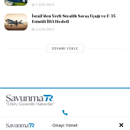
3 GÜN ÖNCE
İsrail’den Yerli Stealth Savaş Uçağı ve F-35
Esintili İHA Hedefi
4 GÜN ÖNCE
DEVAMI YÜKLE
“Etkin, Güvenilir, Haberdar”
+90 530 308 17 96
Onayı Yönet