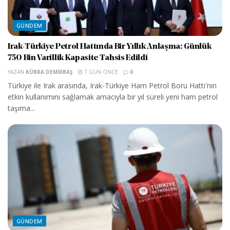
GÜNDEM
Irak-Türkiye Petrol Hattında Bir Yıllık Anlaşma: Günlük
750 Bin Varillik Kapasite Tahsis Edildi
YAZAN
KÜBRA DEMIRBAŞ
7 GÜN ÖNCE
0
Türkiye ile Irak arasında, Irak-Türkiye Ham Petrol Boru Hattı'nın
etkin kullanımını sağlamak amacıyla bir yıl süreli yeni ham petrol
taşıma...
GÜNDEM