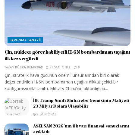
SAVUNMA SANAYII
Çin, nükleer görev kabiliyetli H-6N bombardıman uçağını
ilk kez sergiledi
YAZAN
KÜBRA DEMIRBAŞ
21 SAAT ÖNCE
0
Çin, stratejik hava gücünün önemli unsurlarından biri olarak
değerlendirilen H-6N bombardıman uçağını dikkat çekici bir
konfigürasyonla tanıttı. Military China’nın aktardığına...
İlk Trump Sınıfı Muharebe Gemisinin Maliyeti
23 Milyar Dolara Ulaşabilir
2 GÜN ÖNCE
ASELSAN 2026’nın ilk yarı finansal sonuçlarını
açıkladı