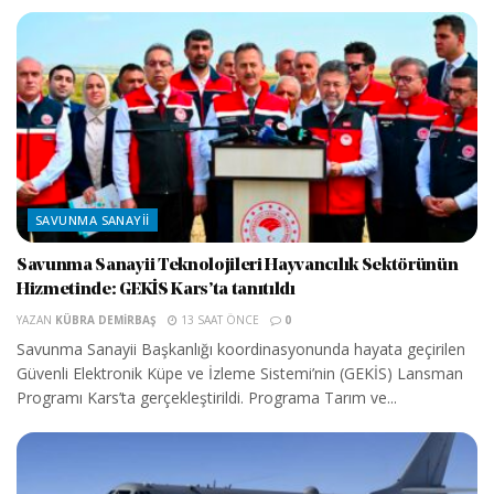
SAVUNMA SANAYII
Savunma Sanayii Teknolojileri Hayvancılık Sektörünün
Hizmetinde: GEKİS Kars’ta tanıtıldı
YAZAN
KÜBRA DEMIRBAŞ
13 SAAT ÖNCE
0
Savunma Sanayii Başkanlığı koordinasyonunda hayata geçirilen
Güvenli Elektronik Küpe ve İzleme Sistemi’nin (GEKİS) Lansman
Programı Kars’ta gerçekleştirildi. Programa Tarım ve...