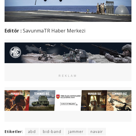
Editör :
SavunmaTR Haber Merkezi
REKLAM
Etiketler:
abd
bid-band
jammer
navair