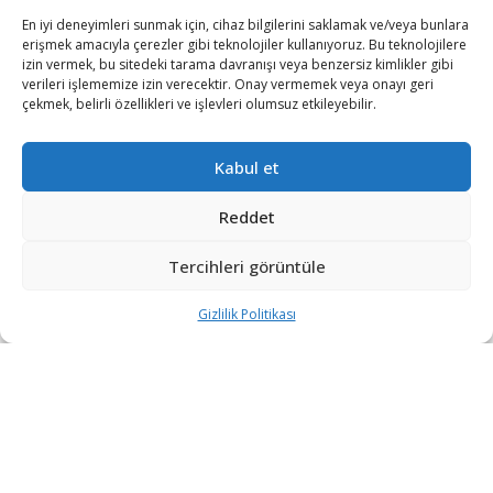
En iyi deneyimleri sunmak için, cihaz bilgilerini saklamak ve/veya bunlara
erişmek amacıyla çerezler gibi teknolojiler kullanıyoruz. Bu teknolojilere
iletisim@savunmatr.com
izin vermek, bu sitedeki tarama davranışı veya benzersiz kimlikler gibi
verileri işlememize izin verecektir. Onay vermemek veya onayı geri
çekmek, belirli özellikleri ve işlevleri olumsuz etkileyebilir.
2026 © Savunma TR. Tüm Hakları Saklıdır.
Kabul et
Savunma Sanayii
Kategoriler
SavunmaTR
Reddet
Hava Platformları
Siber Güvenlik
Hakkımızda
Kara Platformları
Teknoloji
Kariyer
Tercihleri görüntüle
Deniz Platformları
Röportajlar
Gizlilik Politikası
Gizlilik Politikası
İnsansız Sistemler
Politika
Künye
Silah Sistemleri
Dosya Haber
İletişim
Radar ve
Rapor & İnfografik
Elektronik Harp
SavunmaTR Plus
Sistemleri
Hava Savunma
Sistemleri