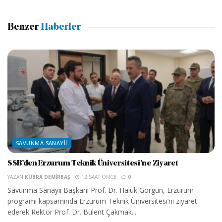
Benzer
Haberler
SAVUNMA SANAYII
SSB’den Erzurum Teknik Üniversitesi’ne Ziyaret
YAZAN
KÜBRA DEMIRBAŞ
12 SAAT ÖNCE
0
Savunma Sanayii Başkanı Prof. Dr. Haluk Görgün, Erzurum
programı kapsamında Erzurum Teknik Üniversitesi’ni ziyaret
ederek Rektör Prof. Dr. Bülent Çakmak...