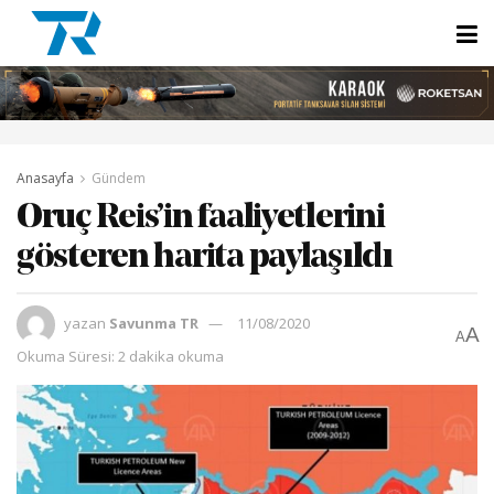
Anasayfa
Gündem
Oruç Reis’in faaliyetlerini
gösteren harita paylaşıldı
yazan
Savunma TR
11/08/2020
A
A
Okuma Süresi: 2 dakika okuma