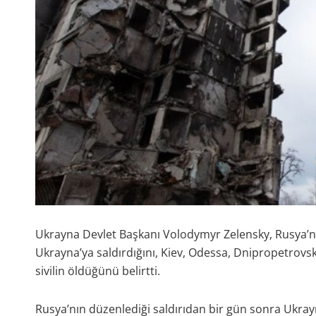
Ukrayna Devlet Başkanı Volodymyr Zelensky, Rusya’nın
Ukrayna’ya saldırdığını, Kiev, Odessa, Dnipropetrovsk, 
sivilin öldüğünü belirtti.
Rusya’nın düzenlediği saldırıdan bir gün sonra Ukray