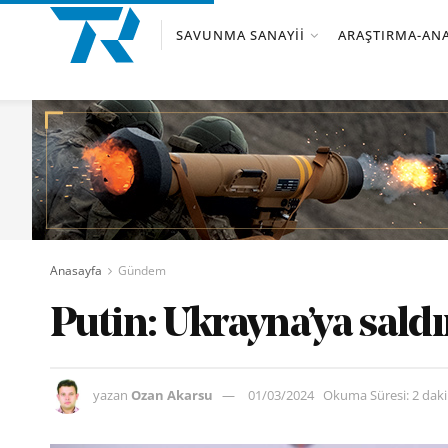
SAVUNMA SANAYII
ARAŞTIRMA-ANA
Anasayfa
Gündem
Putin: Ukrayna’ya saldı
yazan
Ozan Akarsu
01/03/2024
Okuma Süresi: 2 dak