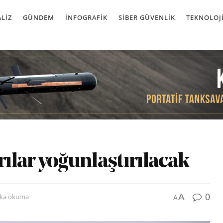
LIZ
GÜNDEM
İNFOGRAFIK
SIBER GÜVENLIK
TEKNOLOJ
rılar yoğunlaştırılacak
0
A
ika okuma
A