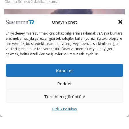
Okuma Süresi: 2 dakika okuma
Onayı Yönet
En iyi deneyimleri sunmak için, cihaz bilgilerini saklamak ve/veya bunlara
erişmek amacıyla çerezler gibi teknolojiler kullanıyoruz. Bu teknolojilere
izin vermek, bu sitedeki tarama davranışı veya benzersiz kimlikler gibi
verileri işlememize izin verecektir. Onay vermemek veya onayı geri
çekmek, belirli özellikleri ve işlevleri olumsuz etkileyebilir.
Kabul et
Reddet
Çin Ulusal Nükleer Kurumundan (CNNC), yapılan
açıklamada, Çin’in Fujian eyaletindeki bir santrale
Tercihleri görüntüle
yerleştirilen üçüncü nesil “Hualong One’’ nükleer
Gizlilik Politikası
reaktörünün faaliyete geçtiği bildirildi.
CNNC, Hualong One’ın her ünitesinin 1,161 milyon kilovat