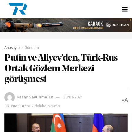
Anasayfa
Gündem
Putin ve Aliyev’den, Türk-Rus
Ortak Gözlem Merkezi
görüşmesi
yazan
Savunma TR
30/01/2021
A
A
Okuma Süresi: 2 dakika okuma