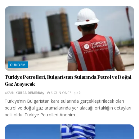
GÜNDEM
Türkiye Petrolleri, Bulgaristan Sularında Petrol ve Doğal
Gaz Arayacak
YAZAN
KÜBRA DEMIRBAŞ
6 GÜN ÖNCE
0
Türkiye’nin Bulgaristan kara sularında gerçekleştirilecek olan
petrol ve doğal gaz aramalarında yer alacağı ortaklığın detayları
belli oldu. Türkiye Petrolleri Anonim...