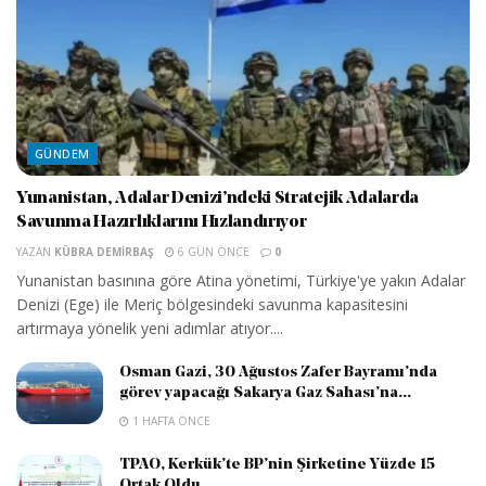
GÜNDEM
Yunanistan, Adalar Denizi’ndeki Stratejik Adalarda
Savunma Hazırlıklarını Hızlandırıyor
YAZAN
KÜBRA DEMIRBAŞ
6 GÜN ÖNCE
0
Yunanistan basınına göre Atina yönetimi, Türkiye'ye yakın Adalar
Denizi (Ege) ile Meriç bölgesindeki savunma kapasitesini
artırmaya yönelik yeni adımlar atıyor....
Osman Gazi, 30 Ağustos Zafer Bayramı’nda
görev yapacağı Sakarya Gaz Sahası’na...
1 HAFTA ÖNCE
TPAO, Kerkük’te BP’nin Şirketine Yüzde 15
Ortak Oldu