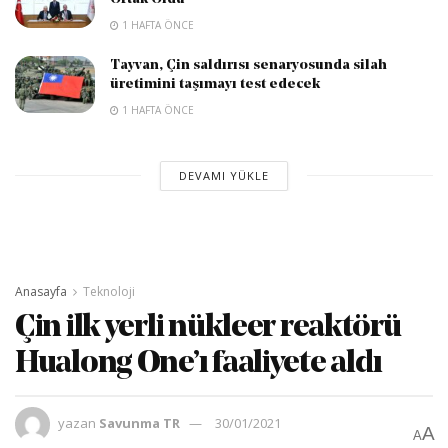
1 HAFTA ÖNCE
Tayvan, Çin saldırısı senaryosunda silah
üretimini taşımayı test edecek
1 HAFTA ÖNCE
DEVAMI YÜKLE
Anasayfa
Teknoloji
Çin ilk yerli nükleer reaktörü
Hualong One’ı faaliyete aldı
yazan
Savunma TR
30/01/2021
A
A