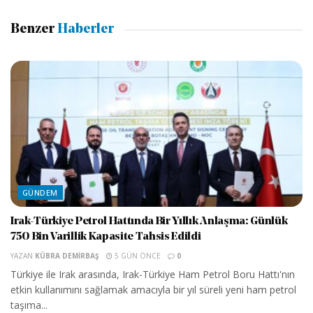
Benzer
Haberler
GÜNDEM
Irak-Türkiye Petrol Hattında Bir Yıllık Anlaşma: Günlük
750 Bin Varillik Kapasite Tahsis Edildi
YAZAN
KÜBRA DEMIRBAŞ
5 GÜN ÖNCE
0
Türkiye ile Irak arasında, Irak-Türkiye Ham Petrol Boru Hattı'nın
etkin kullanımını sağlamak amacıyla bir yıl süreli yeni ham petrol
taşıma...