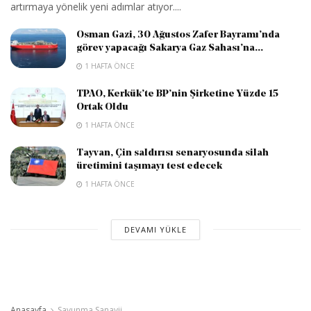
artırmaya yönelik yeni adımlar atıyor....
Osman Gazi, 30 Ağustos Zafer Bayramı’nda
görev yapacağı Sakarya Gaz Sahası’na...
1 HAFTA ÖNCE
TPAO, Kerkük’te BP’nin Şirketine Yüzde 15
Ortak Oldu
1 HAFTA ÖNCE
Tayvan, Çin saldırısı senaryosunda silah
üretimini taşımayı test edecek
1 HAFTA ÖNCE
DEVAMI YÜKLE
Anasayfa
Savunma Sanayii