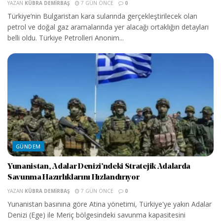
YAZAN
KÜBRA DEMIRBAŞ
7 GÜN ÖNCE
0
Türkiye’nin Bulgaristan kara sularında gerçekleştirilecek olan
petrol ve doğal gaz aramalarında yer alacağı ortaklığın detayları
belli oldu. Türkiye Petrolleri Anonim...
GÜNDEM
Yunanistan, Adalar Denizi’ndeki Stratejik Adalarda
Savunma Hazırlıklarını Hızlandırıyor
YAZAN
KÜBRA DEMIRBAŞ
7 GÜN ÖNCE
0
Yunanistan basınına göre Atina yönetimi, Türkiye'ye yakın Adalar
Denizi (Ege) ile Meriç bölgesindeki savunma kapasitesini