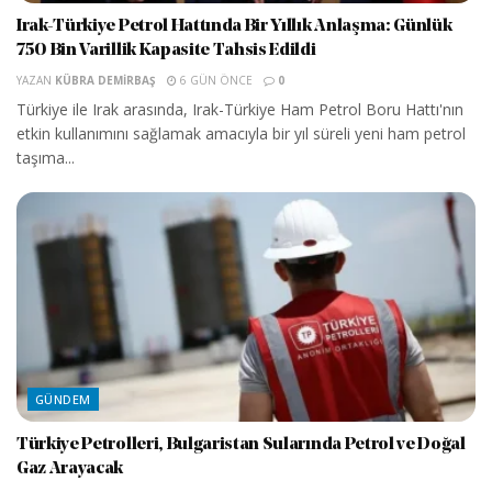
Irak-Türkiye Petrol Hattında Bir Yıllık Anlaşma: Günlük
750 Bin Varillik Kapasite Tahsis Edildi
YAZAN
KÜBRA DEMIRBAŞ
6 GÜN ÖNCE
0
Türkiye ile Irak arasında, Irak-Türkiye Ham Petrol Boru Hattı'nın
etkin kullanımını sağlamak amacıyla bir yıl süreli yeni ham petrol
taşıma...
GÜNDEM
Türkiye Petrolleri, Bulgaristan Sularında Petrol ve Doğal
Gaz Arayacak