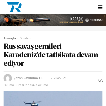
Anasayfa
Gündem
Rus savaş gemileri
Karadeniz’de tatbikata devam
ediyor
yazan
Savunma TR
20/04/2021
A
A
Okuma Süresi: 2 dakika okuma