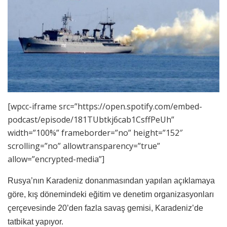
[wpcc-iframe src=”https://open.spotify.com/embed-
podcast/episode/181TUbtkj6cab1CsffPeUh”
width=”100%” frameborder=”no” height=”152″
scrolling=”no” allowtransparency=”true”
allow=”encrypted-media”]
Rusya’nın Karadeniz donanmasından yapılan açıklamaya
göre, kış dönemindeki eğitim ve denetim organizasyonları
çerçevesinde 20’den fazla savaş gemisi, Karadeniz’de
tatbikat yapıyor.