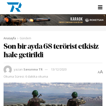
Anasayfa
Gündem
Son bir ayda 68 terörist etkisiz
hale getirildi
yazan
Savunma TR
13/12/2020
A
A
Okuma Süresi: 6 dakika okuma