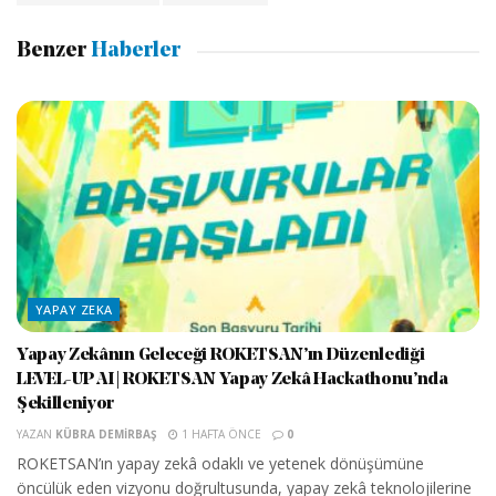
Benzer
Haberler
YAPAY ZEKA
Yapay Zekânın Geleceği ROKETSAN’ın Düzenlediği
LEVEL-UP AI | ROKETSAN Yapay Zekâ Hackathonu’nda
Şekilleniyor
YAZAN
KÜBRA DEMIRBAŞ
1 HAFTA ÖNCE
0
ROKETSAN’ın yapay zekâ odaklı ve yetenek dönüşümüne
öncülük eden vizyonu doğrultusunda, yapay zekâ teknolojilerine