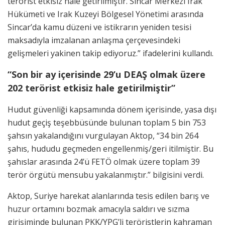
terörist etkisiz hale getirilmiştir. Sincar Merkezi Irak
Hükümeti ve Irak Kuzeyi Bölgesel Yönetimi arasında
Sincar’da kamu düzeni ve istikrarın yeniden tesisi
maksadıyla imzalanan anlaşma çerçevesindeki
gelişmeleri yakinen takip ediyoruz.” ifadelerini kullandı.
“Son bir ay içerisinde 29’u DEAŞ olmak üzere
202 terörist etkisiz hale getirilmiştir”
Hudut güvenliği kapsamında dönem içerisinde, yasa dışı
hudut geçiş teşebbüsünde bulunan toplam 5 bin 753
şahsın yakalandığını vurgulayan Aktop, “34 bin 264
şahıs, hududu geçmeden engellenmiş/geri itilmiştir. Bu
şahıslar arasında 24’ü FETÖ olmak üzere toplam 39
terör örgütü mensubu yakalanmıştır.” bilgisini verdi.
Aktop, Suriye harekat alanlarında tesis edilen barış ve
huzur ortamını bozmak amacıyla saldırı ve sızma
girişiminde bulunan PKK/YPG’li teröristlerin kahraman