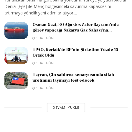
Denizi (Ege) ile Meriç bölgesindeki savunma kapasitesini
artırmaya yönelik yeni adımlar atıyor....
Osman Gazi, 30 Ağustos Zafer Bayramı’nda
görev yapacağı Sakarya Gaz Sahası’na...
1 HAFTA ÖNCE
TPAO, Kerkük’te BP’nin Şirketine Yüzde 15
Ortak Oldu
1 HAFTA ÖNCE
Tayvan, Çin saldırısı senaryosunda silah
üretimini taşımayı test edecek
1 HAFTA ÖNCE
DEVAMI YÜKLE