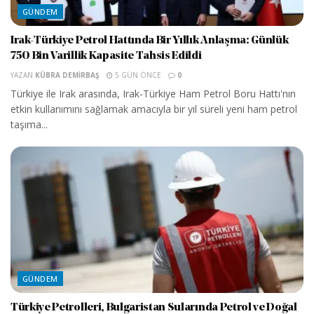
GÜNDEM
Irak-Türkiye Petrol Hattında Bir Yıllık Anlaşma: Günlük
750 Bin Varillik Kapasite Tahsis Edildi
YAZAN
KÜBRA DEMIRBAŞ
5 GÜN ÖNCE
0
Türkiye ile Irak arasında, Irak-Türkiye Ham Petrol Boru Hattı'nın
etkin kullanımını sağlamak amacıyla bir yıl süreli yeni ham petrol
taşıma...
GÜNDEM
Türkiye Petrolleri, Bulgaristan Sularında Petrol ve Doğal