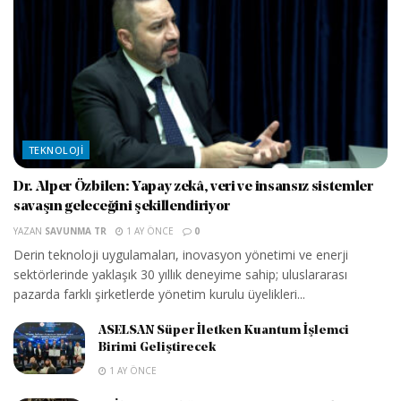
TEKNOLOJI
Dr. Alper Özbilen: Yapay zekâ, veri ve insansız sistemler
savaşın geleceğini şekillendiriyor
YAZAN
SAVUNMA TR
1 AY ÖNCE
0
Derin teknoloji uygulamaları, inovasyon yönetimi ve enerji
sektörlerinde yaklaşık 30 yıllık deneyime sahip; uluslararası
pazarda farklı şirketlerde yönetim kurulu üyelikleri...
ASELSAN Süper İletken Kuantum İşlemci
Birimi Geliştirecek
1 AY ÖNCE