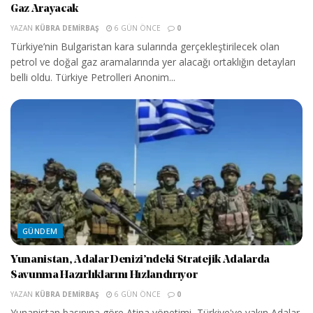
Gaz Arayacak
YAZAN
KÜBRA DEMIRBAŞ
6 GÜN ÖNCE
0
Türkiye’nin Bulgaristan kara sularında gerçekleştirilecek olan
petrol ve doğal gaz aramalarında yer alacağı ortaklığın detayları
belli oldu. Türkiye Petrolleri Anonim...
GÜNDEM
Yunanistan, Adalar Denizi’ndeki Stratejik Adalarda
Savunma Hazırlıklarını Hızlandırıyor
YAZAN
KÜBRA DEMIRBAŞ
6 GÜN ÖNCE
0
Yunanistan basınına göre Atina yönetimi, Türkiye'ye yakın Adalar