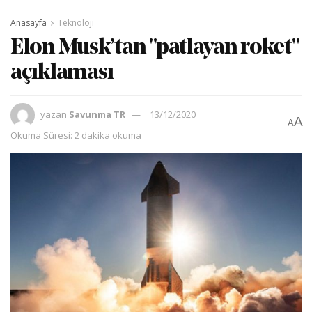
Anasayfa
Teknoloji
Elon Musk’tan "patlayan roket"
açıklaması
yazan
Savunma TR
13/12/2020
A
A
Okuma Süresi: 2 dakika okuma