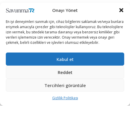
+90 530 308 17 96
Onayı Yönet
En iyi deneyimleri sunmak için, cihaz bilgilerini saklamak ve/veya bunlara
iletisim@savunmatr.com
erişmek amacıyla çerezler gibi teknolojiler kullanıyoruz. Bu teknolojilere
izin vermek, bu sitedeki tarama davranışı veya benzersiz kimlikler gibi
verileri işlememize izin verecektir. Onay vermemek veya onayı geri
çekmek, belirli özellikleri ve işlevleri olumsuz etkileyebilir.
2026 © Savunma TR. Tüm Hakları Saklıdır.
Kabul et
Savunma Sanayii
Kategoriler
SavunmaTR
Hava Platformları
Siber Güvenlik
Hakkımızda
Reddet
Kara Platformları
Teknoloji
Kariyer
Tercihleri görüntüle
Deniz Platformları
Röportajlar
Gizlilik Politikası
İnsansız Sistemler
Politika
Künye
Gizlilik Politikası
Silah Sistemleri
Dosya Haber
İletişim
Radar ve
Rapor & İnfografik
Elektronik Harp
SavunmaTR Plus
Sistemleri