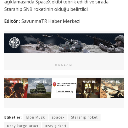
açıklamasında SpaceX ekibi tebrik edildi ve sırada
Starship SN9 roketinin olduğu belirtildi.
Editör :
SavunmaTR Haber Merkezi
REKLAM
Etiketler:
Elon Musk
spacex
Starship roket
uzay kargo aracı
uzay şirketi