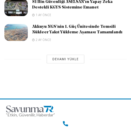
81 İlin Güvenliği ASELSAN’ın Yapay Zeka
Destekli KGYS Sistemine Emanet
1 AY ÖNCE
Akkuyu NGS’nin 1. Güç Ünitesinde Temsili
Nükleer Yakıt Yükleme Aşaması Tamamlandı
2 AY ÖNCE
DEVAMI YÜKLE
“Etkin, Güvenilir, Haberdar”