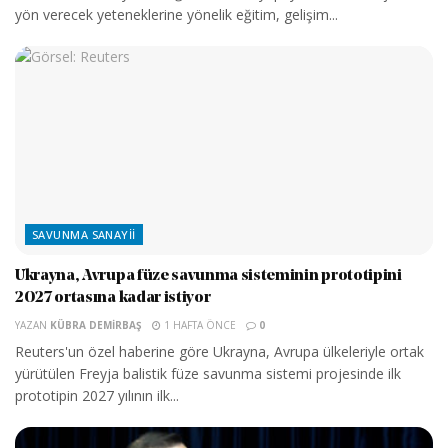
yön verecek yeteneklerine yönelik eğitim, gelişim...
SAVUNMA SANAYII
Ukrayna, Avrupa füze savunma sisteminin prototipini
2027 ortasına kadar istiyor
YAZAN
KÜBRA DEMIRBAŞ
1 HAFTA ÖNCE
0
Reuters'un özel haberine göre Ukrayna, Avrupa ülkeleriyle ortak
yürütülen Freyja balistik füze savunma sistemi projesinde ilk
prototipin 2027 yılının ilk...