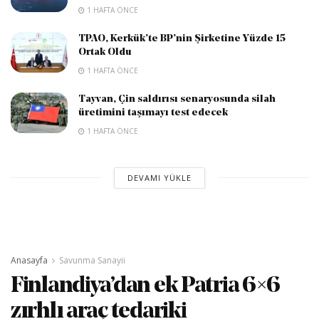
1 HAFTA ÖNCE
TPAO, Kerkük’te BP’nin Şirketine Yüzde 15
Ortak Oldu
1 HAFTA ÖNCE
Tayvan, Çin saldırısı senaryosunda silah
üretimini taşımayı test edecek
1 HAFTA ÖNCE
DEVAMI YÜKLE
Anasayfa
Savunma Sanayii
Finlandiya’dan ek Patria 6×6
zırhlı araç tedariki