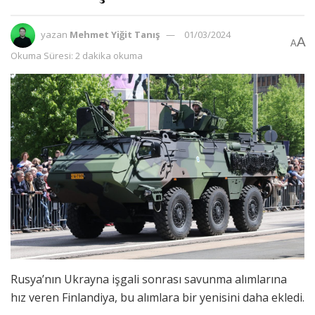
yazan
Mehmet Yiğit Tanış
01/03/2024
A
A
Okuma Süresi: 2 dakika okuma
Rusya’nın Ukrayna işgali sonrası savunma alımlarına
hız veren Finlandiya, bu alımlara bir yenisini daha ekledi.