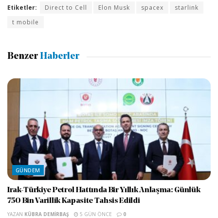
Etiketler:
Direct to Cell
Elon Musk
spacex
starlink
t mobile
Benzer
Haberler
GÜNDEM
Irak-Türkiye Petrol Hattında Bir Yıllık Anlaşma: Günlük
750 Bin Varillik Kapasite Tahsis Edildi
YAZAN
KÜBRA DEMIRBAŞ
5 GÜN ÖNCE
0