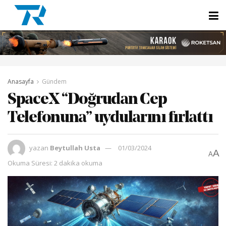
Anasayfa
Gündem
SpaceX “Doğrudan Cep
Telefonuna” uydularını fırlattı
yazan
Beytullah Usta
01/03/2024
A
A
Okuma Süresi: 2 dakika okuma