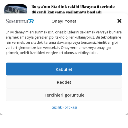
Rusya’nın Starlink rakibi Ukrayna üzerinde
düzenli kapsama sağlamaya başladı
3 GÜN ÖNCE
Onayı Yönet
Rheinmetall, Yeni Nesil GMF140 Fırkateynini
En iyi deneyimleri sunmak için, cihaz bilgilerini saklamak ve/veya bunlara
Tanıttı
erişmek amacıyla çerezler gibi teknolojiler kullanıyoruz. Bu teknolojilere
izin vermek, bu sitedeki tarama davranışı veya benzersiz kimlikler gibi
4 GÜN ÖNCE
verileri işlememize izin verecektir. Onay vermemek veya onayı geri
çekmek, belirli özellikleri ve işlevleri olumsuz etkileyebilir.
DEVAMI YÜKLE
Kabul et
Reddet
Tercihleri görüntüle
Gizlilik Politikası
“Etkin, Güvenilir, Haberdar”