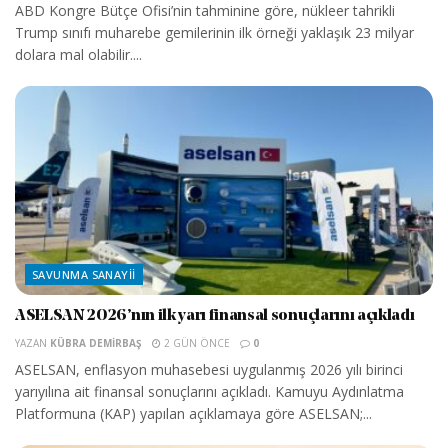
ABD Kongre Bütçe Ofisi’nin tahminine göre, nükleer tahrikli
Trump sınıfı muharebe gemilerinin ilk örneği yaklaşık 23 milyar
dolara mal olabilir....
SAVUNMA SANAYII
ASELSAN 2026’nın ilk yarı finansal sonuçlarını açıkladı
YAZAN
KÜBRA DEMIRBAŞ
2 GÜN ÖNCE
0
ASELSAN, enflasyon muhasebesi uygulanmış 2026 yılı birinci
yarıyılına ait finansal sonuçlarını açıkladı. Kamuyu Aydınlatma
Platformuna (KAP) yapılan açıklamaya göre ASELSAN;...