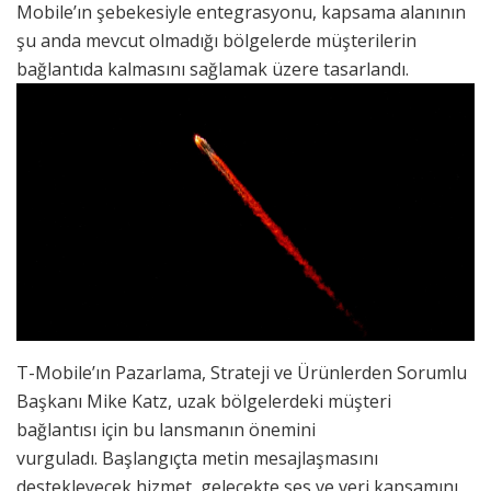
Mobile’ın şebekesiyle entegrasyonu, kapsama alanının
şu anda mevcut olmadığı bölgelerde müşterilerin
bağlantıda kalmasını sağlamak üzere tasarlandı.
T-Mobile’ın Pazarlama, Strateji ve Ürünlerden Sorumlu
Başkanı Mike Katz, uzak bölgelerdeki müşteri
bağlantısı için bu lansmanın önemini
vurguladı. Başlangıçta metin mesajlaşmasını
destekleyecek hizmet, gelecekte ses ve veri kapsamını