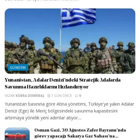
GÜNDEM
Yunanistan, Adalar Denizi’ndeki Stratejik Adalarda
Savunma Hazırlıklarını Hızlandırıyor
YAZAN
KÜBRA DEMIRBAŞ
7 GÜN ÖNCE
0
Yunanistan basınına göre Atina yönetimi, Türkiye'ye yakın Adalar
Denizi (Ege) ile Meriç bölgesindeki savunma kapasitesini
artırmaya yönelik yeni adımlar atıyor....
Osman Gazi, 30 Ağustos Zafer Bayramı’nda
görev yapacağı Sakarya Gaz Sahası’na...