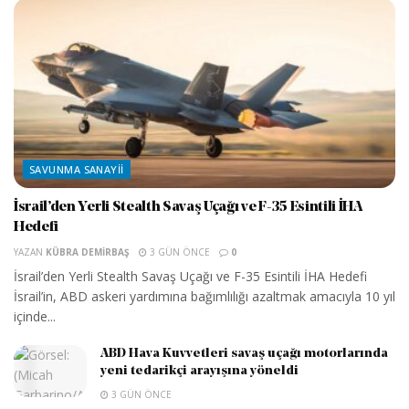
SAVUNMA SANAYII
İsrail’den Yerli Stealth Savaş Uçağı ve F-35 Esintili İHA
Hedefi
YAZAN
KÜBRA DEMIRBAŞ
3 GÜN ÖNCE
0
İsrail’den Yerli Stealth Savaş Uçağı ve F-35 Esintili İHA Hedefi
İsrail’in, ABD askeri yardımına bağımlılığı azaltmak amacıyla 10 yıl
içinde...
ABD Hava Kuvvetleri savaş uçağı motorlarında
yeni tedarikçi arayışına yöneldi
3 GÜN ÖNCE