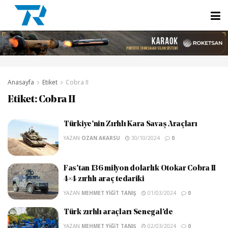
Anasayfa
Etiket
Cobra II
Etiket:
Cobra II
Türkiye’nin Zırhlı Kara Savaş Araçları
YAZAN
OZAN AKARSU
30/10/2024
0
Fas’tan 136 milyon dolarlık Otokar Cobra II
4×4 zırhlı araç tedariki
YAZAN
MEHMET YIĞIT TANIŞ
01/03/2024
0
Türk zırhlı araçları Senegal’de
YAZAN
MEHMET YIĞIT TANIŞ
02/03/2024
0