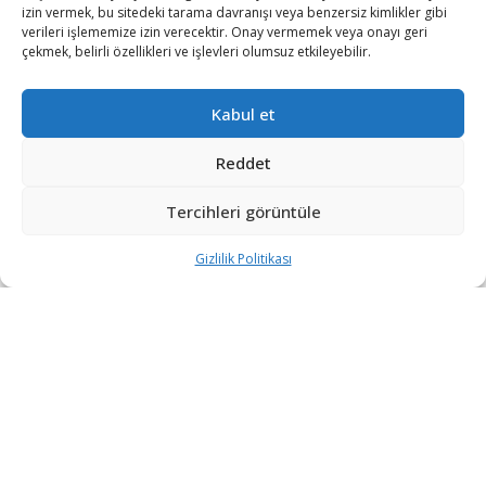
izin vermek, bu sitedeki tarama davranışı veya benzersiz kimlikler gibi
verileri işlememize izin verecektir. Onay vermemek veya onayı geri
çekmek, belirli özellikleri ve işlevleri olumsuz etkileyebilir.
Kabul et
Reddet
Tercihleri görüntüle
Gizlilik Politikası
“Etkin, Güvenilir, Haberdar”
+90 530 308 17 96
iletisim@savunmatr.com