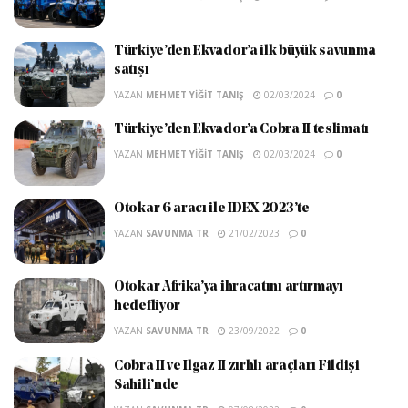
Türkiye’den Ekvador’a ilk büyük savunma
satışı
YAZAN
MEHMET YIĞIT TANIŞ
02/03/2024
0
Türkiye’den Ekvador’a Cobra II teslimatı
YAZAN
MEHMET YIĞIT TANIŞ
02/03/2024
0
Otokar 6 aracı ile IDEX 2023’te
YAZAN
SAVUNMA TR
21/02/2023
0
Otokar Afrika’ya ihracatını artırmayı
hedefliyor
YAZAN
SAVUNMA TR
23/09/2022
0
Cobra II ve Ilgaz II zırhlı araçları Fildişi
Sahili’nde