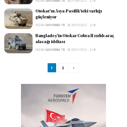
YAZAN
SAVUNMA TR
07/08/2022
0
Otokar’ın Asya-Pasifik’teki varlığı
güçleniyor
YAZAN
SAVUNMA TR
28/03/2022
0
Bangladeş’in Otokar Cobra II zırhlı araç
alacağı iddiası
YAZAN
SAVUNMA TR
20/01/2022
0
1
2