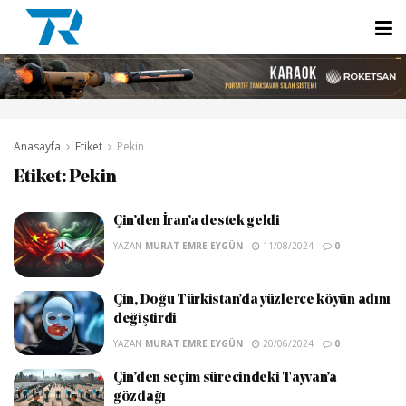
Anasayfa
Etiket
Pekin
Etiket:
Pekin
Çin’den İran’a destek geldi
YAZAN
MURAT EMRE EYGÜN
11/08/2024
0
Çin, Doğu Türkistan’da yüzlerce köyün adını
değiştirdi
YAZAN
MURAT EMRE EYGÜN
20/06/2024
0
Çin’den seçim sürecindeki Tayvan’a
gözdağı