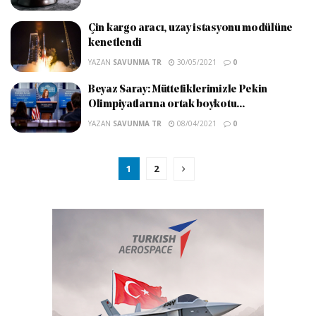
Çin kargo aracı, uzay istasyonu modülüne
kenetlendi
YAZAN
SAVUNMA TR
30/05/2021
0
Beyaz Saray: Müttefiklerimizle Pekin
Olimpiyatlarına ortak boykotu...
YAZAN
SAVUNMA TR
08/04/2021
0
1
2