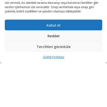
izin vermek, bu sitedeki tarama davranışı veya benzersiz kimlikler gibi
verileri işlememize izin verecektir. Onay vermemek veya onayı geri
çekmek, belirli özellikleri ve işlevleri olumsuz etkileyebilir.
Kabul et
Reddet
Tercihleri görüntüle
Gizlilik Politikası
“Etkin, Güvenilir, Haberdar”
+90 530 308 17 96
iletisim@savunmatr.com