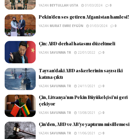
YAZAN
BEYTULLAH USTA
01/03/2024
0
Pekin’den ses getiren Afganistan hamlesi!
YAZAN
MURAT EMRE EYGÜN
01/03/2024
0
Çin: ABD derhal hatasını düzeltmeli
YAZAN
SAVUNMA TR
22/01/2022
0
Tayvan’daki ABD askerlerinin sayısı iki
katına çıktı
YAZAN
SAVUNMA TR
24/11/2021
0
Çin, Litvanya’nın Pekin Büyükelçisi’ni geri
çekiyor
YAZAN
SAVUNMA TR
13/08/2021
0
Çin’den, ABD ve AB’ye yaptırım misillemesi
YAZAN
SAVUNMA TR
11/06/2021
0