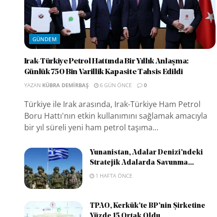
GÜNDEM
Irak-Türkiye Petrol Hattında Bir Yıllık Anlaşma:
Günlük 750 Bin Varillik Kapasite Tahsis Edildi
YAZAN
KÜBRA DEMIRBAŞ
6 GÜN ÖNCE
0
Türkiye ile Irak arasında, Irak-Türkiye Ham Petrol
Boru Hattı'nın etkin kullanımını sağlamak amacıyla
bir yıl süreli yeni ham petrol taşıma...
Yunanistan, Adalar Denizi’ndeki
Stratejik Adalarda Savunma...
1 HAFTA ÖNCE
TPAO, Kerkük’te BP’nin Şirketine
Yüzde 15 Ortak Oldu