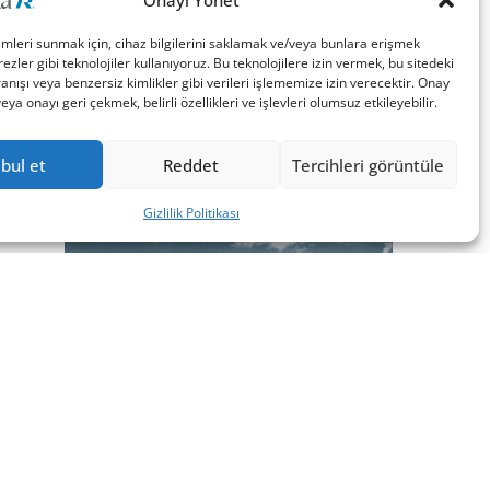
Onayı Yönet
imleri sunmak için, cihaz bilgilerini saklamak ve/veya bunlara erişmek
ezler gibi teknolojiler kullanıyoruz. Bu teknolojilere izin vermek, bu sitedeki
nışı veya benzersiz kimlikler gibi verileri işlememize izin verecektir. Onay
a onayı geri çekmek, belirli özellikleri ve işlevleri olumsuz etkileyebilir.
bul et
Reddet
Tercihleri görüntüle
Gizlilik Politikası