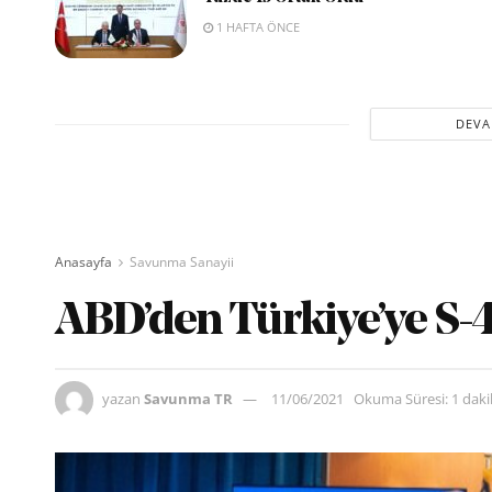
1 HAFTA ÖNCE
DEVA
Anasayfa
Savunma Sanayii
ABD’den Türkiye’ye S-
yazan
Savunma TR
11/06/2021
Okuma Süresi: 1 dak