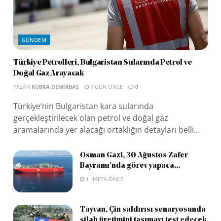
GÜNDEM
Türkiye Petrolleri, Bulgaristan Sularında Petrol ve
Doğal Gaz Arayacak
YAZAN
KÜBRA DEMIRBAŞ
7 GÜN ÖNCE
0
Türkiye’nin Bulgaristan kara sularında
gerçekleştirilecek olan petrol ve doğal gaz
aramalarında yer alacağı ortaklığın detayları belli...
Osman Gazi, 30 Ağustos Zafer
Bayramı’nda görev yapaca...
1 HAFTA ÖNCE
Tayvan, Çin saldırısı senaryosunda
silah üretimini taşımayı test edecek