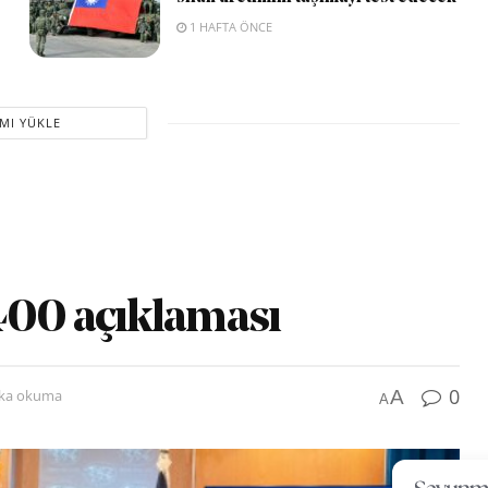
1 HAFTA ÖNCE
MI YÜKLE
400 açıklaması
0
A
ika okuma
A