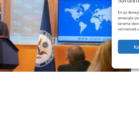
En iyi deney
amacıyla çer
tarama davra
vermemek vey
Ka