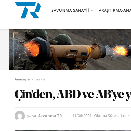
SAVUNMA SANAYII
ARAŞTIRMA-ANA
Anasayfa
Gündem
Çin’den, ABD ve AB’ye 
yazan
Savunma TR
11/06/2021
Okuma Süresi: 1 dak