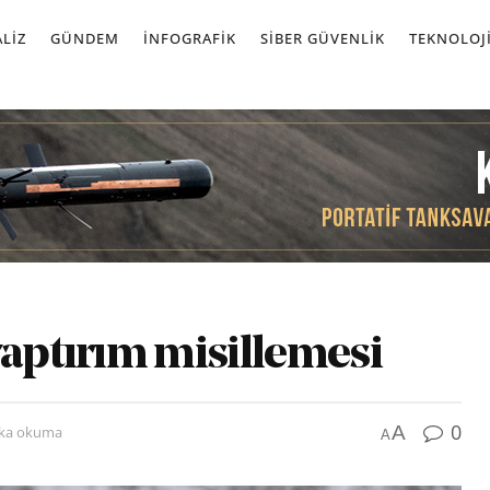
LIZ
GÜNDEM
İNFOGRAFIK
SIBER GÜVENLIK
TEKNOLOJ
yaptırım misillemesi
0
A
ika okuma
A