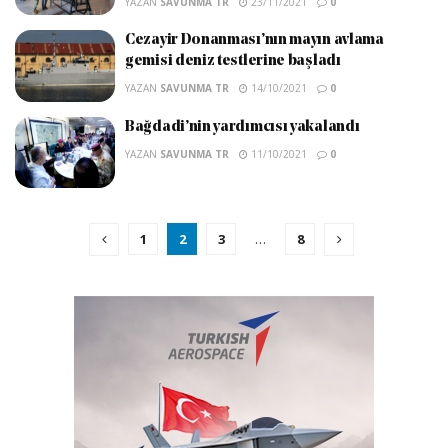
YAZAN
SAVUNMA TR
23/11/2021
0
Cezayir Donanması’nın mayın avlama
gemisi deniz testlerine başladı
YAZAN
SAVUNMA TR
14/10/2021
0
Bağdadi’nin yardımcısı yakalandı
YAZAN
SAVUNMA TR
11/10/2021
0
1
2
3
…
8