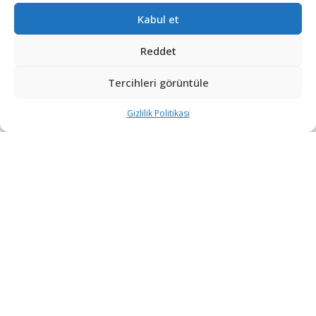
Kabul et
Reddet
Tercihleri görüntüle
Gizlilik Politikası
“Etkin, Güvenilir, Haberdar”
+90 530 308 17 96
iletisim@savunmatr.com
2026 © Savunma TR. Tüm Hakları Saklıdır.