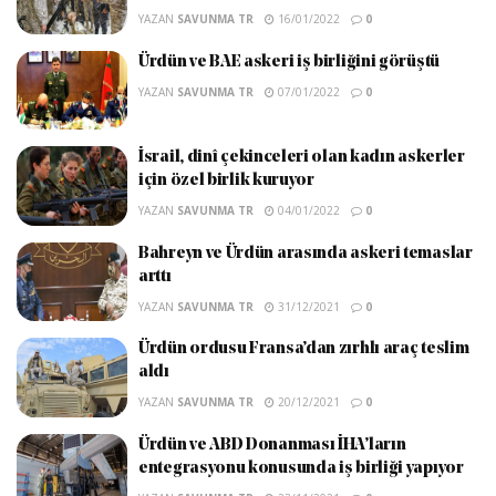
YAZAN
SAVUNMA TR
16/01/2022
0
Ürdün ve BAE askeri iş birliğini görüştü
YAZAN
SAVUNMA TR
07/01/2022
0
İsrail, dinî çekinceleri olan kadın askerler
için özel birlik kuruyor
YAZAN
SAVUNMA TR
04/01/2022
0
Bahreyn ve Ürdün arasında askeri temaslar
arttı
YAZAN
SAVUNMA TR
31/12/2021
0
Ürdün ordusu Fransa’dan zırhlı araç teslim
aldı
YAZAN
SAVUNMA TR
20/12/2021
0
Ürdün ve ABD Donanması İHA’ların
entegrasyonu konusunda iş birliği yapıyor