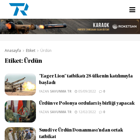
Anasayfa
Etiket
Ürdün
Etiket:
Ürdün
"Eager Lion" tatbikatı 28 ülkenin katılımıyla
başladı
YAZAN
SAVUNMA TR
05/09/2022
0
Ürdün ve Polonya orduları iş birliği yapacak
YAZAN
SAVUNMA TR
12/02/2022
0
Suudi ve Ürdün Donanması’ndan ortak
tatbikat