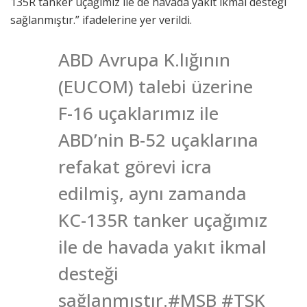
135R tanker uçağımız ile de havada yakıt ikmal desteği
sağlanmıştır.” ifadelerine yer verildi.
ABD Avrupa K.lığının
(EUCOM) talebi üzerine
F-16 uçaklarımız ile
ABD’nin B-52 uçaklarına
refakat görevi icra
edilmiş, aynı zamanda
KC-135R tanker uçağımız
ile de havada yakıt ikmal
desteği
sağlanmıştır.#MSB #TSK