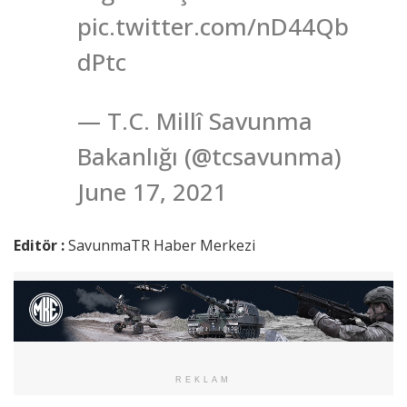
pic.twitter.com/nD44Qb
dPtc
— T.C. Millî Savunma
Bakanlığı (@tcsavunma)
June 17, 2021
Editör :
SavunmaTR Haber Merkezi
REKLAM