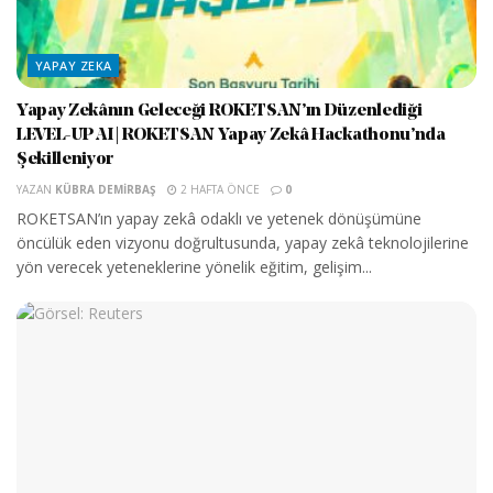
YAPAY ZEKA
Yapay Zekânın Geleceği ROKETSAN’ın Düzenlediği
LEVEL-UP AI | ROKETSAN Yapay Zekâ Hackathonu’nda
Şekilleniyor
YAZAN
KÜBRA DEMIRBAŞ
2 HAFTA ÖNCE
0
ROKETSAN’ın yapay zekâ odaklı ve yetenek dönüşümüne
öncülük eden vizyonu doğrultusunda, yapay zekâ teknolojilerine
yön verecek yeteneklerine yönelik eğitim, gelişim...