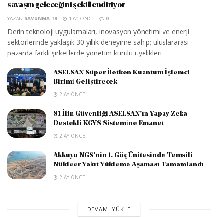
savaşın geleceğini şekillendiriyor
YAZAN
SAVUNMA TR
1 AY ÖNCE
0
Derin teknoloji uygulamaları, inovasyon yönetimi ve enerji
sektörlerinde yaklaşık 30 yıllık deneyime sahip; uluslararası
pazarda farklı şirketlerde yönetim kurulu üyelikleri...
ASELSAN Süper İletken Kuantum İşlemci
Birimi Geliştirecek
2 AY ÖNCE
81 İlin Güvenliği ASELSAN’ın Yapay Zeka
Destekli KGYS Sistemine Emanet
2 AY ÖNCE
Akkuyu NGS’nin 1. Güç Ünitesinde Temsili
Nükleer Yakıt Yükleme Aşaması Tamamlandı
2 AY ÖNCE
DEVAMI YÜKLE