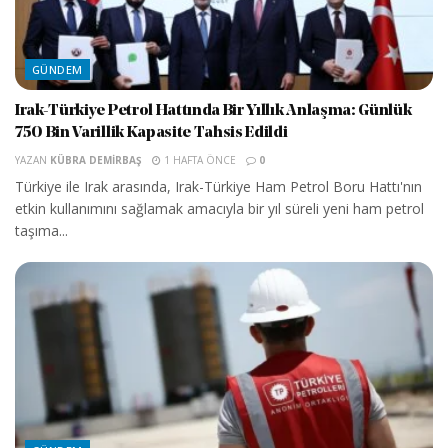
GÜNDEM
Irak-Türkiye Petrol Hattında Bir Yıllık Anlaşma: Günlük
750 Bin Varillik Kapasite Tahsis Edildi
YAZAN
KÜBRA DEMIRBAŞ
1 HAFTA ÖNCE
0
Türkiye ile Irak arasında, Irak-Türkiye Ham Petrol Boru Hattı'nın
etkin kullanımını sağlamak amacıyla bir yıl süreli yeni ham petrol
taşıma...