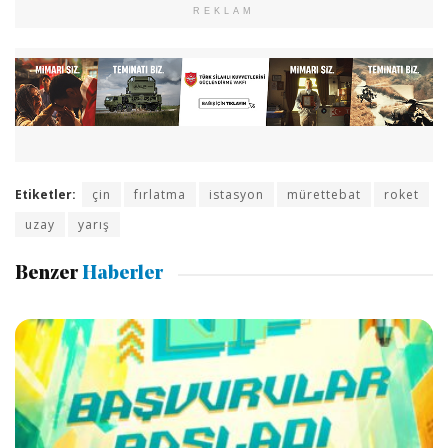
REKLAM
Etiketler:
çin
fırlatma
istasyon
mürettebat
roket
uzay
yarış
Benzer
Haberler