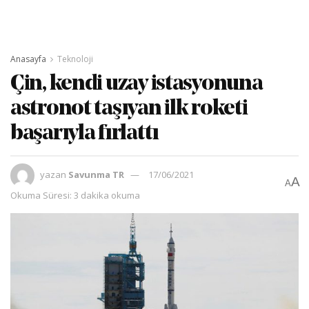
Anasayfa
Teknoloji
Çin, kendi uzay istasyonuna
astronot taşıyan ilk roketi
başarıyla fırlattı
yazan
Savunma TR
17/06/2021
A
A
Okuma Süresi: 3 dakika okuma