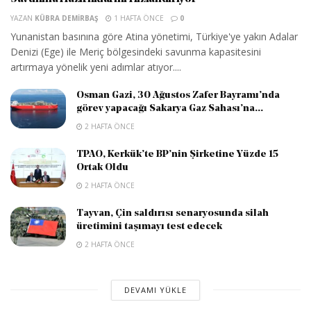
YAZAN
KÜBRA DEMIRBAŞ
1 HAFTA ÖNCE
0
Yunanistan basınına göre Atina yönetimi, Türkiye'ye yakın Adalar
Denizi (Ege) ile Meriç bölgesindeki savunma kapasitesini
artırmaya yönelik yeni adımlar atıyor....
Osman Gazi, 30 Ağustos Zafer Bayramı’nda
görev yapacağı Sakarya Gaz Sahası’na...
2 HAFTA ÖNCE
TPAO, Kerkük’te BP’nin Şirketine Yüzde 15
Ortak Oldu
2 HAFTA ÖNCE
Tayvan, Çin saldırısı senaryosunda silah
üretimini taşımayı test edecek
2 HAFTA ÖNCE
DEVAMI YÜKLE