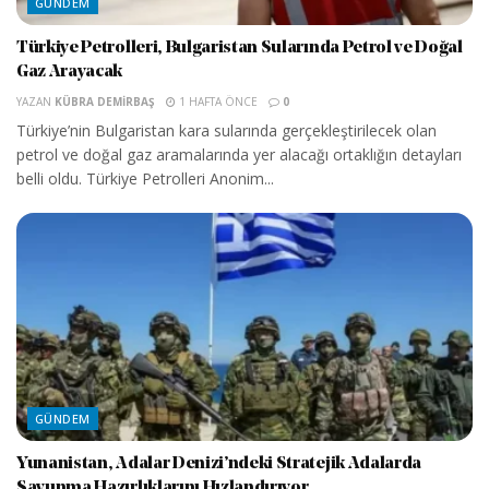
GÜNDEM
Türkiye Petrolleri, Bulgaristan Sularında Petrol ve Doğal
Gaz Arayacak
YAZAN
KÜBRA DEMIRBAŞ
1 HAFTA ÖNCE
0
Türkiye’nin Bulgaristan kara sularında gerçekleştirilecek olan
petrol ve doğal gaz aramalarında yer alacağı ortaklığın detayları
belli oldu. Türkiye Petrolleri Anonim...
GÜNDEM
Yunanistan, Adalar Denizi’ndeki Stratejik Adalarda
Savunma Hazırlıklarını Hızlandırıyor