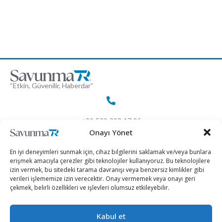
“Etkin, Güvenilir, Haberdar”
+90 530 308 17 96
Onayı Yönet
iletisim@savunmatr.com
En iyi deneyimleri sunmak için, cihaz bilgilerini saklamak ve/veya bunlara
erişmek amacıyla çerezler gibi teknolojiler kullanıyoruz. Bu teknolojilere
izin vermek, bu sitedeki tarama davranışı veya benzersiz kimlikler gibi
verileri işlememize izin verecektir. Onay vermemek veya onayı geri
çekmek, belirli özellikleri ve işlevleri olumsuz etkileyebilir.
2026 © Savunma TR. Tüm Hakları Saklıdır.
Kabul et
Savunma Sanayii
Kategoriler
SavunmaTR