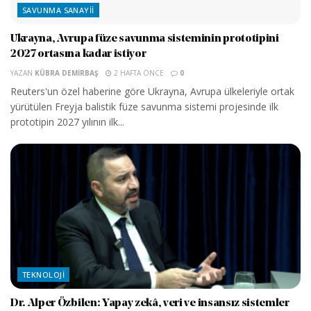
SAVUNMA SANAYII
Ukrayna, Avrupa füze savunma sisteminin prototipini
2027 ortasına kadar istiyor
YAZAN
KÜBRA DEMIRBAŞ
2 HAFTA ÖNCE
0
Reuters'un özel haberine göre Ukrayna, Avrupa ülkeleriyle ortak
yürütülen Freyja balistik füze savunma sistemi projesinde ilk
prototipin 2027 yılının ilk...
TEKNOLOJI
Dr. Alper Özbilen: Yapay zekâ, veri ve insansız sistemler