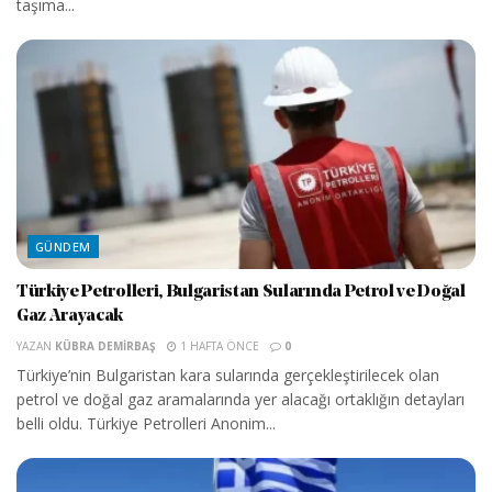
taşıma...
GÜNDEM
Türkiye Petrolleri, Bulgaristan Sularında Petrol ve Doğal
Gaz Arayacak
YAZAN
KÜBRA DEMIRBAŞ
1 HAFTA ÖNCE
0
Türkiye’nin Bulgaristan kara sularında gerçekleştirilecek olan
petrol ve doğal gaz aramalarında yer alacağı ortaklığın detayları
belli oldu. Türkiye Petrolleri Anonim...