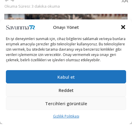
A
A
Okuma Süresi: 3 dakika okuma
Onayı Yönet
En iyi deneyimleri sunmak için, cihaz bilgilerini saklamak ve/veya bunlara
erişmek amacıyla çerezler gibi teknolojiler kullanıyoruz. Bu teknolojilere
izin vermek, bu sitedeki tarama davranışı veya benzersiz kimlikler gibi
verileri işlememize izin verecektir. Onay vermemek veya onayı geri
çekmek, belirli özellikleri ve işlevleri olumsuz etkileyebilir.
Kabul et
Reddet
ABD’nin Afganistan’dan çekilme kararının gecikmesiyle
Taliban’ın artan hareketliliği, Kabil’i kuşatmak istediğini
Tercihleri görüntüle
düşündürüyor.
Gizlilik Politikası
Mepanews’in haberine göre, Taliban’ın yakın zamandaki
askerî hareketliliği, Kabil’i kuşatma stratejisini ele aldığını