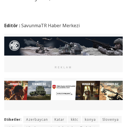
Editör :
SavunmaTR Haber Merkezi
REKLAM
Etiketler:
Azerbaycan
Katar
kktc
konya
Slovenya