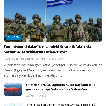
GÜNDEM
Yunanistan, Adalar Denizi’ndeki Stratejik Adalarda
Savunma Hazırlıklarını Hızlandırıyor
YAZAN
KÜBRA DEMIRBAŞ
1 HAFTA ÖNCE
0
Yunanistan basınına göre Atina yönetimi, Türkiye'ye yakın Adalar
Denizi (Ege) ile Meriç bölgesindeki savunma kapasitesini
artırmaya yönelik yeni adımlar atıyor....
Osman Gazi, 30 Ağustos Zafer Bayramı’nda
görev yapacağı Sakarya Gaz Sahası’na...
2 HAFTA ÖNCE
TPAO, Kerkük’te BP’nin Şirketine Yüzde 15