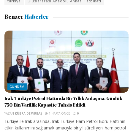
türkiye
Uluslararası Anadolu Ankası Tatbikatı
Benzer
Haberler
GÜNDEM
Irak-Türkiye Petrol Hattında Bir Yıllık Anlaşma: Günlük
750 Bin Varillik Kapasite Tahsis Edildi
YAZAN
KÜBRA DEMIRBAŞ
1 HAFTA ÖNCE
0
Türkiye ile Irak arasında, Irak-Türkiye Ham Petrol Boru Hattı'nın
etkin kullanımını sağlamak amacıyla bir yıl süreli yeni ham petrol