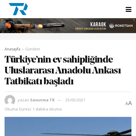
Anasayfa
Gündem
Türkiye’nin ev sahipliğinde
Uluslararası Anadolu Ankası
Tatbikatı başladı
yazan
Savunma TR
25/05/2021
A
A
Okuma Süresi: 1 dakika okuma