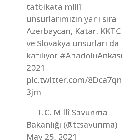
tatbikata millî
unsurlarımızın yanı sıra
Azerbaycan, Katar, KKTC
ve Slovakya unsurları da
katılıyor.#AnadoluAnkası
2021
pic.twitter.com/8Dca7qn
3jm
— T.C. Millî Savunma
Bakanlığı (@tcsavunma)
May 25, 2021