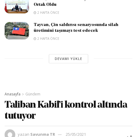
Ortak Oldu
2 HAFTA ÖNCE
Tayvan, Çin saldırısı senaryosunda silah
üretimini taşımayı test edecek
2 HAFTA ÖNCE
DEVAMI YÜKLE
Anasayfa
Gündem
Taliban Kabil’i kontrol altında
tutuyor
yazan
Savunma TR
25/05/2021