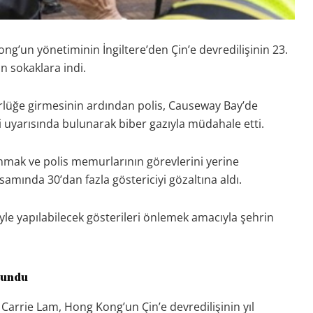
’un yönetiminin İngiltere’den Çin’e devredilişinin 23.
n sokaklara indi.
rlüğe girmesinin ardından polis, Causeway Bay’de
ri uyarısında bulunarak biber gazıyla müdahale etti.
lanmak ve polis memurlarının görevlerini yerine
amında 30’dan fazla göstericiyi gözaltına aldı.
le yapılabilecek gösterileri önlemek amacıyla şehrin
vundu
 Carrie Lam, Hong Kong’un Çin’e devredilişinin yıl