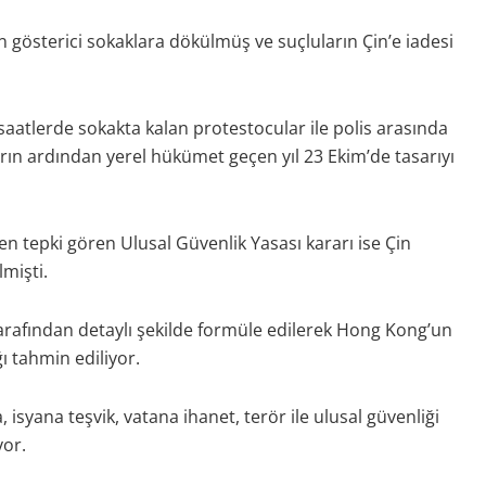
 gösterici sokaklara dökülmüş ve suçluların Çin’e iadesi
aatlerde sokakta kalan protestocular ile polis arasında
rın ardından yerel hükümet geçen yıl 23 Ekim’de tasarıyı
 tepki gören Ulusal Güvenlik Yasası kararı ise Çin
mişti.
rafından detaylı şekilde formüle edilerek Hong Kong’un
ı tahmin ediliyor.
isyana teşvik, vatana ihanet, terör ile ulusal güvenliği
yor.