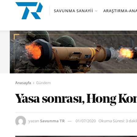
SAVUNMA SANAYII
ARAŞTIRMA-ANA
Anasayfa
Gündem
Yasa sonrası, Hong Kon
yazan
Savunma TR
01/07/2020
Okuma Süresi: 3 dak