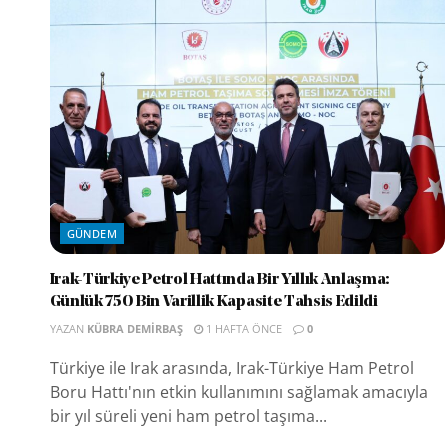
GÜNDEM
Irak-Türkiye Petrol Hattında Bir Yıllık Anlaşma:
Günlük 750 Bin Varillik Kapasite Tahsis Edildi
YAZAN
KÜBRA DEMIRBAŞ
1 HAFTA ÖNCE
0
Türkiye ile Irak arasında, Irak-Türkiye Ham Petrol
Boru Hattı'nın etkin kullanımını sağlamak amacıyla
bir yıl süreli yeni ham petrol taşıma...