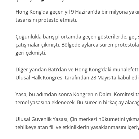
Hong Kong’da geçen yıl 9 Haziran’da bir milyona yakın
tasarısını protesto etmişti.
Çoğunlukla barışçıl ortamda geçen gösterilerde, geç s
çatışmalar çıkmıştı. Bölgede aylarca süren protestola
geri çekmişti.
Diğer yandan Batı’dan ve Hong Kong’daki muhalefetten
Ulusal Halk Kongresi tarafından 28 Mayıs’ta kabul edil
Yasa, bu adımdan sonra Kongrenin Daimi Komitesi ta
temel yasasına eklenecek. Bu sürecin birkaç ay alacağ
Ulusal Güvenlik Yasası, Çin merkezi hükümetini yıkma, 
tehlikeye atan fiil ve etkinliklerin yasaklanmasını içeri