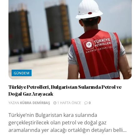
GÜNDEM
Türkiye Petrolleri, Bulgaristan Sularında Petrol ve
Doğal Gaz Arayacak
YAZAN
KÜBRA DEMIRBAŞ
1 HAFTA ÖNCE
0
Türkiye’nin Bulgaristan kara sularında
gerçekleştirilecek olan petrol ve doğal gaz
aramalarında yer alacağı ortaklığın detayları belli...