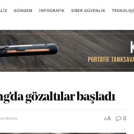
LIZ
GÜNDEM
İNFOGRAFIK
SIBER GÜVENLIK
TEKNOLOJ
g’da gözaltılar başladı
0
A
ika okuma
A