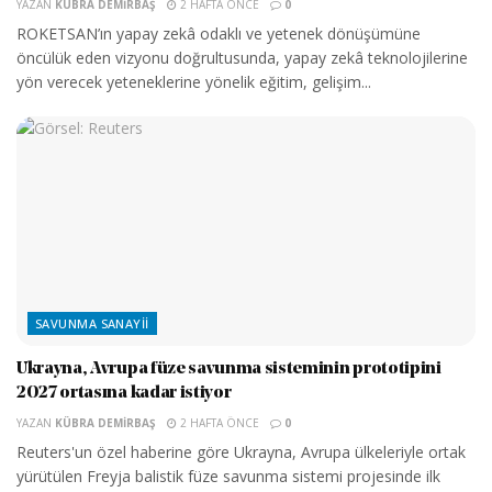
YAZAN
KÜBRA DEMIRBAŞ
2 HAFTA ÖNCE
0
ROKETSAN’ın yapay zekâ odaklı ve yetenek dönüşümüne
öncülük eden vizyonu doğrultusunda, yapay zekâ teknolojilerine
yön verecek yeteneklerine yönelik eğitim, gelişim...
SAVUNMA SANAYII
Ukrayna, Avrupa füze savunma sisteminin prototipini
2027 ortasına kadar istiyor
YAZAN
KÜBRA DEMIRBAŞ
2 HAFTA ÖNCE
0
Reuters'un özel haberine göre Ukrayna, Avrupa ülkeleriyle ortak
yürütülen Freyja balistik füze savunma sistemi projesinde ilk