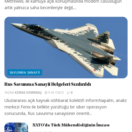
Metreweli, ilk kamuya açık konuşmasında modern casusluğun
artık yalnızca saha becerileriyle değil,...
SAVUNMA SANAYII
Rus Savunma Sanayii Belgeleri Sızdırıldı
YAZAN
KÜBRA DEMIRBAŞ
9 AY ÖNCE
0
Uluslararası açık kaynak istihbarat kolektifi InformNapalm, analiz
merkezi Fenix ile birlikte yürüttüğü bir siber operasyon
sonucunda, Rus savunma sanayisinin önemli...
NATO’da Türk Mühendisliğinin İmzası