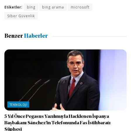
Etiketler:
bing
bing arama
microsoft
Siber Güvenlik
Benzer
Haberler
TEKNOLOJI
5 Yıl Önce Pegasus Yazılımıyla Hacklenen İspanya
Başbakanı Sánchez’in Telefonunda Fas İstihbaratı
Şüphesi