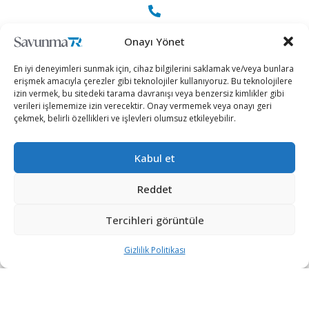
+90 530 308 17 96
Onayı Yönet
En iyi deneyimleri sunmak için, cihaz bilgilerini saklamak ve/veya bunlara
iletisim@savunmatr.com
erişmek amacıyla çerezler gibi teknolojiler kullanıyoruz. Bu teknolojilere
izin vermek, bu sitedeki tarama davranışı veya benzersiz kimlikler gibi
verileri işlememize izin verecektir. Onay vermemek veya onayı geri
çekmek, belirli özellikleri ve işlevleri olumsuz etkileyebilir.
2026 © Savunma TR. Tüm Hakları Saklıdır.
Kabul et
Savunma Sanayii
Kategoriler
SavunmaTR
Reddet
Hava Platformları
Siber Güvenlik
Hakkımızda
Kara Platformları
Teknoloji
Kariyer
Tercihleri görüntüle
Deniz Platformları
Röportajlar
Gizlilik Politikası
Gizlilik Politikası
İnsansız Sistemler
Politika
Künye
Silah Sistemleri
Dosya Haber
İletişim
Radar ve
Rapor & İnfografik