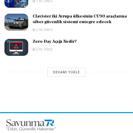
1 YIL ÖNCE
Clavister iki Avrupa ülkesinin CV90 araçlarına
siber güvenlik sistemi entegre edecek
2 YIL ÖNCE
Zero-Day Açığı Nedir?
2 YIL ÖNCE
DEVAMI YÜKLE
“Etkin, Güvenilir, Haberdar”