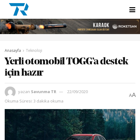
Anasayfa
Teknoloji
Yerli otomobil TOGG’a destek
için hazır
yazan
Savunma TR
22/09/2020
A
A
Okuma Süresi: 3 dakika okuma