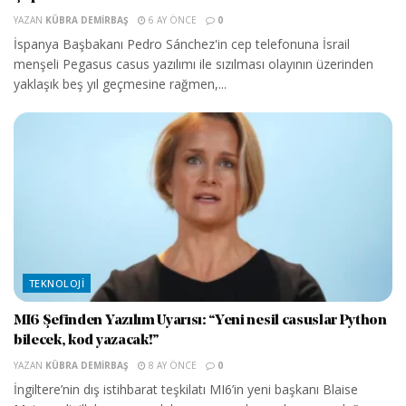
YAZAN
KÜBRA DEMIRBAŞ
6 AY ÖNCE
0
İspanya Başbakanı Pedro Sánchez'in cep telefonuna İsrail
menşeli Pegasus casus yazılımı ile sızılması olayının üzerinden
yaklaşık beş yıl geçmesine rağmen,...
TEKNOLOJI
MI6 Şefinden Yazılım Uyarısı: “Yeni nesil casuslar Python
bilecek, kod yazacak!”
YAZAN
KÜBRA DEMIRBAŞ
8 AY ÖNCE
0
İngiltere’nin dış istihbarat teşkilatı MI6’in yeni başkanı Blaise