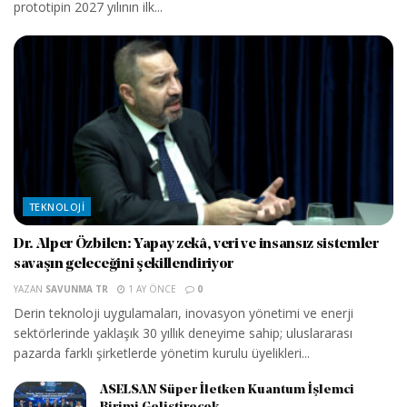
prototipin 2027 yılının ilk...
TEKNOLOJI
Dr. Alper Özbilen: Yapay zekâ, veri ve insansız sistemler
savaşın geleceğini şekillendiriyor
YAZAN
SAVUNMA TR
1 AY ÖNCE
0
Derin teknoloji uygulamaları, inovasyon yönetimi ve enerji
sektörlerinde yaklaşık 30 yıllık deneyime sahip; uluslararası
pazarda farklı şirketlerde yönetim kurulu üyelikleri...
ASELSAN Süper İletken Kuantum İşlemci