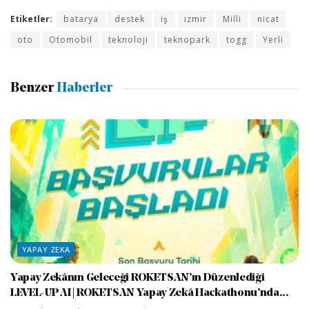
Etiketler:
batarya
destek
iş
izmir
Milli
nicat
oto
Otomobil
teknoloji
teknopark
togg
Yerli
Benzer
Haberler
YAPAY ZEKA
Yapay Zekânın Geleceği ROKETSAN’ın Düzenlediği
LEVEL-UP AI | ROKETSAN Yapay Zekâ Hackathonu’nda...