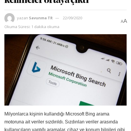
kelimeler ortaya çıktı
yazan
Savunma TR
22/09/2020
A
A
Okuma Süresi: 1 dakika okuma
Milyonlarca kişinin kullandığı Microsoft Bing arama
motoruna ait veriler sızdırıldı. Sızdırılan veriler arasında
kullanıcıların yaptığı aramalar, cihaz ve konum bilgileri gibi