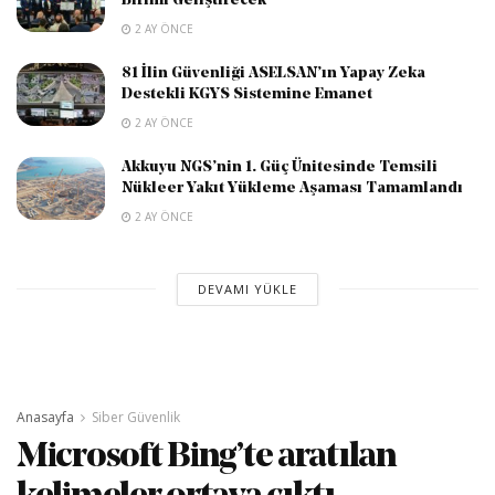
Birimi Geliştirecek
2 AY ÖNCE
81 İlin Güvenliği ASELSAN’ın Yapay Zeka
Destekli KGYS Sistemine Emanet
2 AY ÖNCE
Akkuyu NGS’nin 1. Güç Ünitesinde Temsili
Nükleer Yakıt Yükleme Aşaması Tamamlandı
2 AY ÖNCE
DEVAMI YÜKLE
Anasayfa
Siber Güvenlik
Microsoft Bing’te aratılan