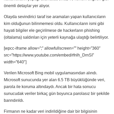
önemli detaylar yer alıyor.
Olayda sevindirici taraf ise aramaları yapan kullanıcıların
kim olduğunun bilinmemesi oldu. Kullanıcıların ismi gibi
hayati bilgiler ele geçirilmese de hackerların phishing
(oltalama) saldırıları için yeterli kaynağa ulaştığı belirtiliyor.
[wpcc-iframe allow=”;” allowfullscreen=”” height=”360″
src=”https://www.youtube.com/embed/rfnlh_DrnSI”
width=”640″]
Verilen Microsoft Bing mobil uygulamasından alındı.
Microsoft sunucunda yer alan 6.5 TB büyüklüğünde veri,
parola ile koruma altındaydı. Ancak bir hata sonucu
sunucudak veriler birkaç gün boyunca parolasız bir şekilde
barındırıldı.
Firmanın ne kadar veri indirildiğine dair bir bilgisinin