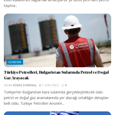
taşıma...
GÜNDEM
Türkiye Petrolleri, Bulgaristan Sularında Petrol ve Doğal
Gaz Arayacak
YAZAN
KÜBRA DEMIRBAŞ
7 GÜN ÖNCE
0
Türkiye’nin Bulgaristan kara sularında gerçekleştirilecek olan
petrol ve doğal gaz aramalarında yer alacağı ortaklığın detayları
belli oldu. Türkiye Petrolleri Anonim...