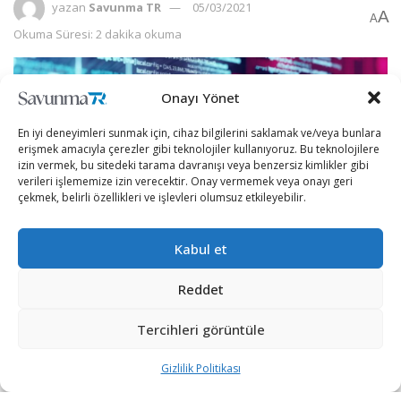
yazan
Savunma TR
05/03/2021
A
A
Okuma Süresi: 2 dakika okuma
Onayı Yönet
En iyi deneyimleri sunmak için, cihaz bilgilerini saklamak ve/veya bunlara
erişmek amacıyla çerezler gibi teknolojiler kullanıyoruz. Bu teknolojilere
izin vermek, bu sitedeki tarama davranışı veya benzersiz kimlikler gibi
verileri işlememize izin verecektir. Onay vermemek veya onayı geri
çekmek, belirli özellikleri ve işlevleri olumsuz etkileyebilir.
Kabul et
Reddet
Microsoft, SolarWinds saldırısının yaşanmasından sonra
keşfettiği 3 kötü amaçlı yazılım için çalışma yaptı.
Tercihleri görüntüle
Yazılımların kullandığı zafiyetlerin kapatıldığı belirtilirken,
Gizlilik Politikası
bazı ABD’li devlet kurumu ve ajanslardan veri çalındığı
kaydedildi.