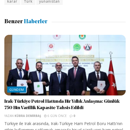
karar
Türk
yunanistan
Benzer
Haberler
GÜNDEM
Irak-Türkiye Petrol Hattında Bir Yıllık Anlaşma: Günlük
750 Bin Varillik Kapasite Tahsis Edildi
YAZAN
KÜBRA DEMIRBAŞ
6 GÜN ÖNCE
0
Türkiye ile Irak arasında, Irak-Türkiye Ham Petrol Boru Hattı'nın
etkin kullanımını sağlamak amacıyla bir yıl süreli yeni ham petrol