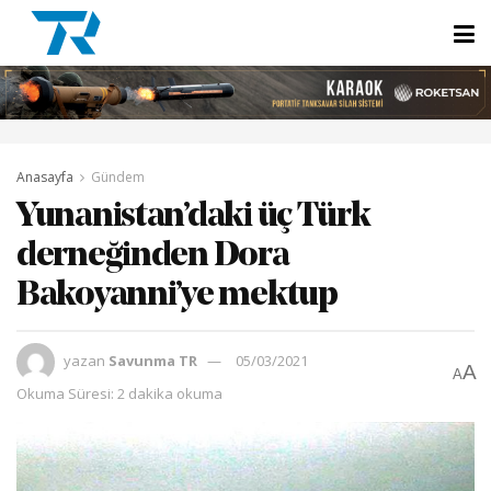
Anasayfa
Gündem
Yunanistan’daki üç Türk
derneğinden Dora
Bakoyanni’ye mektup
yazan
Savunma TR
05/03/2021
A
A
Okuma Süresi: 2 dakika okuma