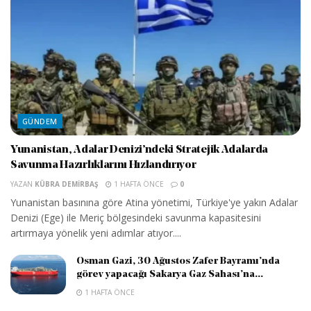
GÜNDEM
Yunanistan, Adalar Denizi’ndeki Stratejik Adalarda
Savunma Hazırlıklarını Hızlandırıyor
YAZAN
KÜBRA DEMIRBAŞ
1 HAFTA ÖNCE
0
Yunanistan basınına göre Atina yönetimi, Türkiye'ye yakın Adalar
Denizi (Ege) ile Meriç bölgesindeki savunma kapasitesini
artırmaya yönelik yeni adımlar atıyor....
Osman Gazi, 30 Ağustos Zafer Bayramı’nda
görev yapacağı Sakarya Gaz Sahası’na...
1 HAFTA ÖNCE