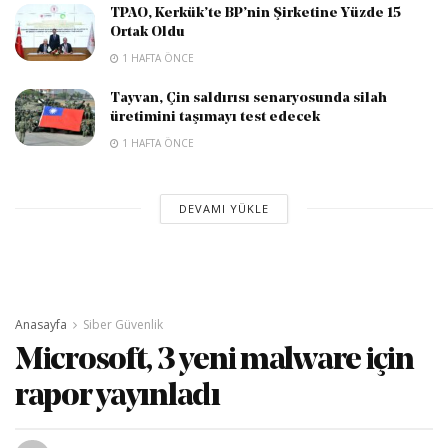
TPAO, Kerkük’te BP’nin Şirketine Yüzde 15
Ortak Oldu
1 HAFTA ÖNCE
Tayvan, Çin saldırısı senaryosunda silah
üretimini taşımayı test edecek
1 HAFTA ÖNCE
DEVAMI YÜKLE
Anasayfa
Siber Güvenlik
Microsoft, 3 yeni malware için
rapor yayınladı